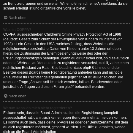
zu Benutzergruppen und so weiter. Wir empfehlen dir eine Anmeldung, da sie
schnell erledigt ist und dir zahlreiche Vorteile bietet.
Nach oben
Was ist COPPA?
COPPA, ausgeschrieben Children’s Online Privacy Protection Act of 1998
(deutsch: Gesetz zum Schutz der Privatsphäre von Kindern im Internet von
1998) ist ein Gesetz in den USA, welches festlegt, dass Websites, die
möglicherweise persönliche Daten von Kindern unter 13 Jahren erheben,
hierzu die Zustimmung der Eltern beziehungsweise des oder der
Erziehungsberechtigten benötigen. Wenn du dir unsicher bist, ob dies auf dich
oder die Website, auf der du dich zu registrieren versuchst, zutrifft, ziehe einen
rechtlichen Beistand zu Rate. Bitte beachte, dass phpBB Limited und der
Besitzer dieses Boards keine Rechtsberatung anbieten kann und nicht die
Anlaufstelle für Rechtsangelegenheiten jeglicher Art ist; außer solchen, die
unter der Frage „An wen soll ich mich wenden, falls es Beschwerden oder
juristische Anfragen zu diesem Forum gibt?“ behandelt werden.
Nach oben
Warum kann ich mich nicht registrieren?
Es kann sein, dass die Board-Administration die Registrierung komplett
ausgeschaltet hat, damit sich keine neuen Benutzer mehr anmelden können.
Es könnte auch sein, dass deine IP-Adresse oder der Benutzername, mit dem
du dich registrieren möchtest, gesperrt wurden. Um Hilfe zu erhalten, wende
dich an die Board-Administration.