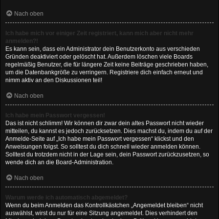
Nach oben
Ich habe mich vor einiger Zeit registriert, kann mich aber nicht mehr
anmelden?!
Es kann sein, dass ein Administrator dein Benutzerkonto aus verschieden
Gründen deaktiviert oder gelöscht hat. Außerdem löschen viele Boards
regelmäßig Benutzer, die für längere Zeit keine Beiträge geschrieben haben,
um die Datenbankgröße zu verringern. Registriere dich einfach erneut und
nimm aktiv an den Diskussionen teil!
Nach oben
Ich habe mein Passwort vergessen!
Das ist nicht schlimm! Wir können dir zwar dein altes Passwort nicht wieder
mitteilen, du kannst es jedoch zurücksetzen. Dies machst du, indem du auf der
Anmelde-Seite auf „Ich habe mein Passwort vergessen“ klickst und den
Anweisungen folgst. So solltest du dich schnell wieder anmelden können.
Solltest du trotzdem nicht in der Lage sein, dein Passwort zurückzusetzen, so
wende dich an die Board-Administration.
Nach oben
Warum werde ich automatisch abgemeldet?
Wenn du beim Anmelden das Kontrollkästchen „Angemeldet bleiben“ nicht
auswählst, wirst du nur für eine Sitzung angemeldet. Dies verhindert den