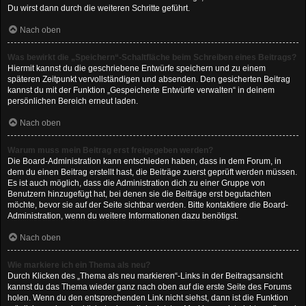
Du wirst dann durch die weiteren Schritte geführt.
Nach oben
Was bewirkt die „Speichern“-Schaltfläche beim Schreiben eines Beitrags?
Hiermit kannst du die geschriebene Entwürfe speichern und zu einem
späteren Zeitpunkt vervollständigen und absenden. Den gesicherten Beitrag
kannst du mit der Funktion „Gespeicherte Entwürfe verwalten“ in deinem
persönlichen Bereich erneut laden.
Nach oben
Warum muss mein Beitrag erst freigegeben werden?
Die Board-Administration kann entschieden haben, dass in dem Forum, in
dem du einen Beitrag erstellt hast, die Beiträge zuerst geprüft werden müssen.
Es ist auch möglich, dass die Administration dich zu einer Gruppe von
Benutzern hinzugefügt hat, bei denen sie die Beiträge erst begutachten
möchte, bevor sie auf der Seite sichtbar werden. Bitte kontaktiere die Board-
Administration, wenn du weitere Informationen dazu benötigst.
Nach oben
Wie markiere ich ein Thema als neu?
Durch Klicken des „Thema als neu markieren“-Links in der Beitragsansicht
kannst du das Thema wieder ganz nach oben auf die erste Seite des Forums
holen. Wenn du den entsprechenden Link nicht siehst, dann ist die Funktion