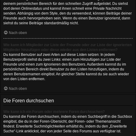
deinem persönlichen Bereich für den schnellen Zugriff aufgelistet. Du siehst
dort deren Onlinestatus und kannst ihnen schnell eine Private Nachricht
senden. Abhängig von dem Style, den du verwendest, können Beiträge deiner
Freunde auch hervorgehoben sein. Wenn du einen Benutzer ignorierst, dann
siehst du seine Beiträge standardmäßig nicht.
Nach oben
Wie kann ich Mitglieder zur Liste der Freunde oder zur Liste der ignorierten
Mitglieder hinzufügen oder diese wieder aus den Listen entfernen?
Du kannst Benutzer auf zwei Arten auf diese Listen setzen: In jedem
Benutzerprofil siehst du zwei Links: einen zum Hinzufügen zur Liste der
Freunde und einen zum Ignorieren des Benutzers. Außerdem kannst du im
persönlichen Bereich direkt Benutzer zu den Listen hinzufügen, indem du
deren Benutzernamen eingibst. An gleicher Stelle kannst du sie auch wieder
von den Listen entfernen.
Nach oben
Die Foren durchsuchen
Wie kann ich ein Forum oder mehrere Foren durchsuchen?
Du kannst die Foren durchsuchen, indem du einen Suchbegriff in die Suchbox
eingibst, die du in der Foren-Übersicht, der Foren- oder Themenansicht
findest. Erweiterte Suchmöglichkeiten erhältst du, indem du den „Erweiterte
Suche“-Link anklickst, der von jeder Seite des Forums aus verfügbar ist.