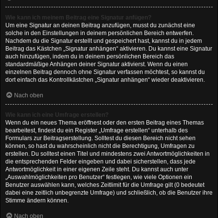
Wie kann ich meinem Beitrag eine Signatur anfügen?
Um eine Signatur an deinen Beitrag anzufügen, musst du zunächst eine
solche in den Einstellungen in deinem persönlichen Bereich entwerfen.
Nachdem du die Signatur erstellt und gespeichert hast, kannst du in jedem
Beitrag das Kästchen „Signatur anhängen“ aktivieren. Du kannst eine Signatur
auch hinzufügen, indem du in deinem persönlichen Bereich das
standardmäßige Anhängen deiner Signatur aktivierst. Wenn du einen
einzelnen Beitrag dennoch ohne Signatur verfassen möchtest, so kannst du
dort einfach das Kontrollkästchen „Signatur anhängen“ wieder deaktivieren.
Nach oben
Wie kann ich eine Umfrage erstellen?
Wenn du ein neues Thema eröffnest oder den ersten Beitrag eines Themas
bearbeitest, findest du ein Register „Umfrage erstellen“ unterhalb des
Formulars zur Beitragserstellung. Solltest du diesen Bereich nicht sehen
können, so hast du wahrscheinlich nicht die Berechtigung, Umfragen zu
erstellen. Du solltest einen Titel und mindestens zwei Antwortmöglichkeiten in
die entsprechenden Felder eingeben und dabei sicherstellen, dass jede
Antwortmöglichkeit in einer eigenen Zeile steht. Du kannst auch unter
„Auswahlmöglichkeiten pro Benutzer“ festlegen, wie viele Optionen ein
Benutzer auswählen kann, welches Zeitlimit für die Umfrage gilt (0 bedeutet
dabei eine zeitlich unbegrenzte Umfrage) und schließlich, ob die Benutzer ihre
Stimme ändern können.
Nach oben