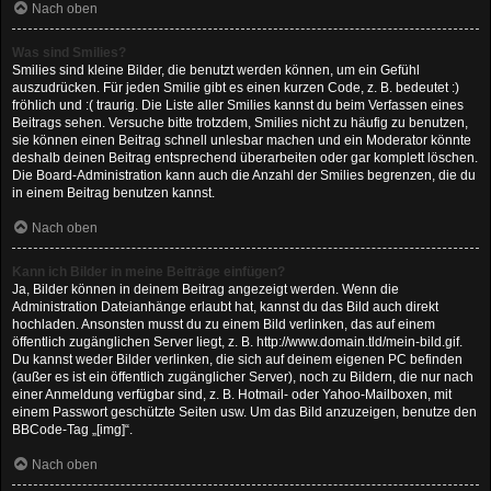
Nach oben
Was sind Smilies?
Smilies sind kleine Bilder, die benutzt werden können, um ein Gefühl
auszudrücken. Für jeden Smilie gibt es einen kurzen Code, z. B. bedeutet :)
fröhlich und :( traurig. Die Liste aller Smilies kannst du beim Verfassen eines
Beitrags sehen. Versuche bitte trotzdem, Smilies nicht zu häufig zu benutzen,
sie können einen Beitrag schnell unlesbar machen und ein Moderator könnte
deshalb deinen Beitrag entsprechend überarbeiten oder gar komplett löschen.
Die Board-Administration kann auch die Anzahl der Smilies begrenzen, die du
in einem Beitrag benutzen kannst.
Nach oben
Kann ich Bilder in meine Beiträge einfügen?
Ja, Bilder können in deinem Beitrag angezeigt werden. Wenn die
Administration Dateianhänge erlaubt hat, kannst du das Bild auch direkt
hochladen. Ansonsten musst du zu einem Bild verlinken, das auf einem
öffentlich zugänglichen Server liegt, z. B. http://www.domain.tld/mein-bild.gif.
Du kannst weder Bilder verlinken, die sich auf deinem eigenen PC befinden
(außer es ist ein öffentlich zugänglicher Server), noch zu Bildern, die nur nach
einer Anmeldung verfügbar sind, z. B. Hotmail- oder Yahoo-Mailboxen, mit
einem Passwort geschützte Seiten usw. Um das Bild anzuzeigen, benutze den
BBCode-Tag „[img]“.
Nach oben