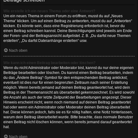
Wie erstelle ich ein neues Thema oder eine Antwort?
Um ein neues Thema in einem Forum zu eröffnen, musst du auf „Neues
Thema“ klicken. Um auf einen Beitrag zu antworten, musst du auf „Antworten“
klicken. Es könnte sein, dass eine Registrierung erforderlich ist, bevor du
einen Beitrag schreiben kannst. Deine Berechtigungen sind jeweils am Ende
der Foren- und der Beitragsansicht aufgelistet. Z. B. „Du darfst neue Themen
erstellen“, „Du darfst Dateianhänge erstellen“ usw.
Nach oben
Wie kann ich einen Beitrag bearbeiten oder löschen?
Wenn du nicht Administrator oder Moderator bist, kannst du nur deine eigenen
Beiträge bearbeiten oder löschen. Du kannst einen Beitrag bearbeiten, indem
du das „Ändere Beitrag“-Symbol für den entsprechenden Beitrag anklickst;
eventuell ist dies nur für einen begrenzten Zeitraum nach seiner Erstellung
möglich. Wenn bereits jemand auf deinen Beitrag geantwortet hat, wird dein
Beitrag in der Themenansicht als überarbeitet gekennzeichnet. Es wird sowohl
die Anzahl als auch der letzte Zeitpunkt der Bearbeitungen angezeigt. Dieser
Hinweis erscheint nicht, wenn noch niemand auf deinen Beitrag geantwortet
hat oder wenn ein Administrator oder Moderator deinen Beitrag überarbeitet
hat. Diese können jedoch, falls sie es für nötig halten, eine Notiz hinterlassen,
warum dein Beitrag überarbeitet wurde. Bitte beachte, dass normale Benutzer
einen Beitrag nicht löschen können, wenn bereits jemand darauf geantwortet
hat.
Nach oben