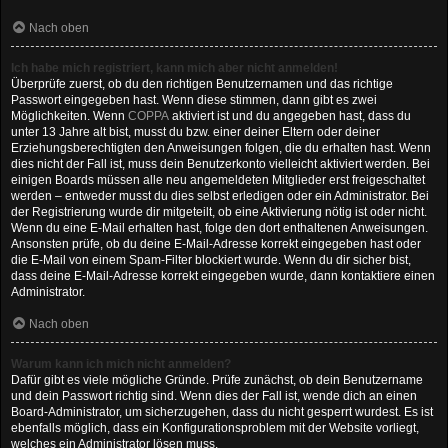
Nach oben
Ich habe mich registriert, kann mich aber nicht anmelden!
Überprüfe zuerst, ob du den richtigen Benutzernamen und das richtige
Passwort eingegeben hast. Wenn diese stimmen, dann gibt es zwei
Möglichkeiten. Wenn
COPPA
aktiviert ist und du angegeben hast, dass du
unter 13 Jahre alt bist, musst du bzw. einer deiner Eltern oder deiner
Erziehungsberechtigten den Anweisungen folgen, die du erhalten hast. Wenn
dies nicht der Fall ist, muss dein Benutzerkonto vielleicht aktiviert werden. Bei
einigen Boards müssen alle neu angemeldeten Mitglieder erst freigeschaltet
werden – entweder musst du dies selbst erledigen oder ein Administrator. Bei
der Registrierung wurde dir mitgeteilt, ob eine Aktivierung nötig ist oder nicht.
Wenn du eine E-Mail erhalten hast, folge den dort enthaltenen Anweisungen.
Ansonsten prüfe, ob du deine E-Mail-Adresse korrekt eingegeben hast oder
die E-Mail von einem Spam-Filter blockiert wurde. Wenn du dir sicher bist,
dass deine E-Mail-Adresse korrekt eingegeben wurde, dann kontaktiere einen
Administrator.
Nach oben
Warum kann ich mich nicht anmelden?
Dafür gibt es viele mögliche Gründe. Prüfe zunächst, ob dein Benutzername
und dein Passwort richtig sind. Wenn dies der Fall ist, wende dich an einen
Board-Administrator, um sicherzugehen, dass du nicht gesperrt wurdest. Es ist
ebenfalls möglich, dass ein Konfigurationsproblem mit der Website vorliegt,
welches ein Administrator lösen muss.