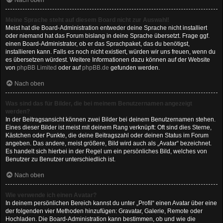
Nach oben
Meine Sprache steht auf diesem Board nicht zur Auswahl!
Meist hat die Board-Administration entweder deine Sprache nicht installiert
oder niemand hat das Forum bislang in deine Sprache übersetzt. Frage ggf.
einen Board-Administrator, ob er das Sprachpaket, das du benötigst,
installieren kann. Falls es noch nicht existiert, würden wir uns freuen, wenn du
es übersetzen würdest. Weitere Informationen dazu können auf der Website
von
phpBB Limited
oder auf
phpBB.de
gefunden werden.
Nach oben
Was sind das für Bilder, die bei meinem Benutzernamen angezeigt
werden?
In der Beitragsansicht können zwei Bilder bei deinem Benutzernamen stehen.
Eines dieser Bilder ist meist mit deinem Rang verknüpft: Oft sind dies Sterne,
Kästchen oder Punkte, die deine Beitragszahl oder deinen Status im Forum
angeben. Das andere, meist größere, Bild wird auch als „Avatar“ bezeichnet.
Es handelt sich hierbei in der Regel um ein persönliches Bild, welches von
Benutzer zu Benutzer unterschiedlich ist.
Nach oben
Wie verwende ich einen Avatar?
In deinem persönlichen Bereich kannst du unter „Profil“ einen Avatar über eine
der folgenden vier Methoden hinzufügen: Gravatar, Galerie, Remote oder
Hochladen. Die Board-Administration kann bestimmen, ob und wie die