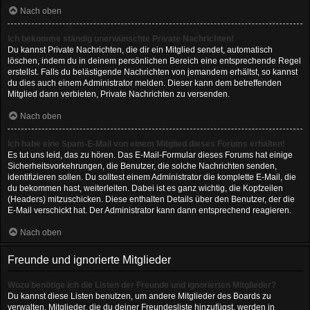
Nach oben
Ich bekomme ständig unerwünschte Private Nachrichten!
Du kannst Private Nachrichten, die dir ein Mitglied sendet, automatisch
löschen, indem du in deinem persönlichen Bereich eine entsprechende Regel
erstellst. Falls du belästigende Nachrichten von jemandem erhältst, so kannst
du dies auch einem Administrator melden. Dieser kann dem betreffenden
Mitglied dann verbieten, Private Nachrichten zu versenden.
Nach oben
Ich habe eine Spam-E-Mail von einem Mitglied dieses Forums erhalten!
Es tut uns leid, das zu hören. Das E-Mail-Formular dieses Forums hat einige
Sicherheitsvorkehrungen, die Benutzer, die solche Nachrichten senden,
identifizieren sollen. Du solltest einem Administrator die komplette E-Mail, die
du bekommen hast, weiterleiten. Dabei ist es ganz wichtig, die Kopfzeilen
(Headers) mitzuschicken. Diese enthalten Details über den Benutzer, der die
E-Mail verschickt hat. Der Administrator kann dann entsprechend reagieren.
Nach oben
Freunde und ignorierte Mitglieder
Wozu benötige ich die Listen der Freunde und ignorierten Mitglieder?
Du kannst diese Listen benutzen, um andere Mitglieder des Boards zu
verwalten. Mitglieder, die du deiner Freundesliste hinzufügst, werden in