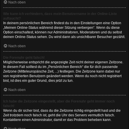
Nach oben
Wie kann ich verhindern, dass mein Benutzername in der Online-Liste
auftaucht?
In deinem persönlichen Bereich findest du in den Einstellungen eine Option
„Meinen Online-Status während dieser Sitzung verbergen“. Wenn du diese
Option einschaltest, können nur Administratoren, Moderatoren und du selbst
deinen Online-Status sehen. Du wirst dann als unsichtbarer Besucher gezählt.
Nach oben
Die Forenuhr geht falsch!
Möglicherweise entspricht die angezeigte Zeit nicht deiner eigenen Zeitzone.
In diesem Fall solltest du im „Persönlichen Bereich“ die für dich passende
Zeitzone (Mitteleuropäische Zeit, ...) festlegen. Die Zeitzone kann dabei nur
von registrierten Benutzern geändert werden. Wenn du noch nicht registriert
bist, ist dies ein guter Grund, dies jetzt zu tun.
Nach oben
Ich habe die Zeitzone eingestellt, aber die Forenuhr geht immer noch
falsch!
Wenn du dir sicher bist, dass du die Zeitzone richtig eingestellt hast und die
Zeit trotzdem noch falsch ist, geht die Uhr des Servers vermutlich falsch.
Kontaktiere einen Administrator, damit er das Problem beheben kann.