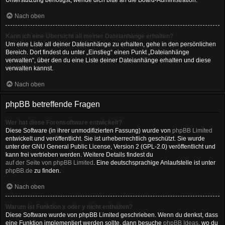
Unterstützung benötigst, wende dich bitte an die Board-Administration.
Nach oben
Kann ich eine Übersicht all meiner Dateianhänge erhalten?
Um eine Liste all deiner Dateianhänge zu erhalten, gehe in den persönlichen
Bereich. Dort findest du unter „Einstieg“ einen Punkt „Dateianhänge
verwalten“, über den du eine Liste deiner Dateianhänge erhalten und diese
verwalten kannst.
Nach oben
phpBB betreffende Fragen
Wer hat diese Forensoftware entwickelt?
Diese Software (in ihrer unmodifizierten Fassung) wurde von
phpBB Limited
entwickelt und veröffentlicht. Sie ist urheberrechtlich geschützt. Sie wurde
unter der GNU General Public License, Version 2 (GPL-2.0) veröffentlicht und
kann frei vertrieben werden. Weitere Details findest du
auf der Seite von phpBB Limited
. Eine deutschsprachige Anlaufstelle ist unter
phpBB.de
zu finden.
Nach oben
Warum ist Funktion x oder y nicht enthalten?
Diese Software wurde von phpBB Limited geschrieben. Wenn du denkst, dass
eine Funktion implementiert werden sollte, dann besuche
phpBB Ideas
, wo du