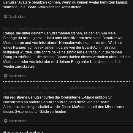
Benutzer Avatare benutzen können. Wenn du keinen Avatar benutzen kannst,
solltest du die Board-Administration kontaktieren.
Nach oben
Was ist mein Rang und wie kann ich ihn ändern?
Ränge, die unter deinem Benutzernamen stehen, zeigen an, wie viele
Beiträge du bislang erstellt hast oder identifizieren bestimmte Benutzer wie
Moderatoren und Administratoren. Normalerweise kannst du den Wortlaut
eines Ranges nicht direkt ändern, da sie von der Board-Administration
festgelegt wurden. Bitte schreibe keine sinnlosen Beiträge, nur um deinen
Rang zu erhöhen — die meisten Boards dulden dieses Verhalten nicht und ein
Moderator oder Administrator wird deinen Rang unter Umständen einfach
wieder zurücksetzen.
Nach oben
Wenn ich bei einem Benutzer auf den E-Mail-Link klicke, werde ich
aufgefordert, mich anzumelden.
Nur registrierte Benutzer dürfen die foreninterne E-Mail-Funktion für
Nachrichten an andere Benutzer nutzen, falls diese von der Board-
Administration freigeschaltet wurde. Diese Maßnahme soll den Missbrauch
dieses Systems durch Gäste verhindern.
Nach oben
Beiträge schreiben