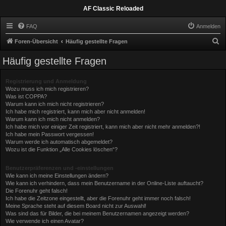
AF Classic Reloaded
FAQ
Anmelden
S
Foren-Übersicht
Häufig gestellte Fragen
u
Häufig gestellte Fragen
c
h
Registrierung und Anmeldung
Wozu muss ich mich registrieren?
e
Was ist COPPA?
Warum kann ich mich nicht registrieren?
Ich habe mich registriert, kann mich aber nicht anmelden!
Warum kann ich mich nicht anmelden?
Ich habe mich vor einiger Zeit registriert, kann mich aber nicht mehr anmelden?!
Ich habe mein Passwort vergessen!
Warum werde ich automatisch abgemeldet?
Wozu ist die Funktion „Alle Cookies löschen“?
Benutzerpräferenzen und -einstellungen
Wie kann ich meine Einstellungen ändern?
Wie kann ich verhindern, dass mein Benutzername in der Online-Liste auftaucht?
Die Forenuhr geht falsch!
Ich habe die Zeitzone eingestellt, aber die Forenuhr geht immer noch falsch!
Meine Sprache steht auf diesem Board nicht zur Auswahl!
Was sind das für Bilder, die bei meinem Benutzernamen angezeigt werden?
Wie verwende ich einen Avatar?