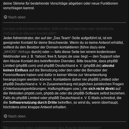
deine Stimme für bestehende Vorschläge abgeben oder neue Funktionen
vorschlagen kannst.
Nach oben
An wen soll ich mich wenden, falls es Beschwerden oder juristische
Anfragen zu diesem Forum gibt?
Jeder Administrator, der auf der „Das Team“-Seite aufgeführt ist, ist ein
geeigneter Kontakt für deine Beschwerde. Wenn du so keine Antwort erhältst,
solltest du den Besitzer der Domain kontaktieren (führe dazu eine
„WHOIS“-Abfrage
durch) oder — falls diese Seite bei einem kostenlosen
Webhoster wie z. B. Yahoo!, free.fr, funpic.de usw. liegt — den Support oder
den Abuse-Kontakt des betreffenden Dienstes. Bitte beachte, dass phpBB
Limited (phpBB.com) und phpBB Deutschland e. V. (phpBB.de)
absolut
keinen Einfluss
auf die Benutzung oder den oder die Benutzer der
Forensoftware haben und dafür in keiner Weise zur Verantwortung
herangezogen werden können. Kontaktiere daher nie phpBB Limited oder
phpBB Deutschland e. V. in Zusammenhang mit jeglichen juristischen Fragen
(Unterlassungserklärungen, Haftungsfragen usw.), die
sich nicht direkt
auf
die Websiten phpbb.com, phpbb.de oder die phpBB-Software selbst beziehen.
Falls du phpBB Limited oder phpBB Deutschland e. V. E-Mails schreibst, die
die
Softwarenutzung durch Dritte
betreffen, so wirst du, wenn überhaupt,
höchstens eine knappe Antwort erhalten.
Nach oben
Wie kann ich einen Administrator des Boards kontaktieren?