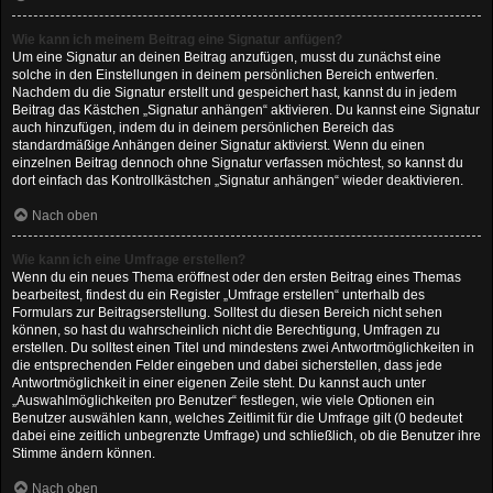
Wie kann ich meinem Beitrag eine Signatur anfügen?
Um eine Signatur an deinen Beitrag anzufügen, musst du zunächst eine
solche in den Einstellungen in deinem persönlichen Bereich entwerfen.
Nachdem du die Signatur erstellt und gespeichert hast, kannst du in jedem
Beitrag das Kästchen „Signatur anhängen“ aktivieren. Du kannst eine Signatur
auch hinzufügen, indem du in deinem persönlichen Bereich das
standardmäßige Anhängen deiner Signatur aktivierst. Wenn du einen
einzelnen Beitrag dennoch ohne Signatur verfassen möchtest, so kannst du
dort einfach das Kontrollkästchen „Signatur anhängen“ wieder deaktivieren.
Nach oben
Wie kann ich eine Umfrage erstellen?
Wenn du ein neues Thema eröffnest oder den ersten Beitrag eines Themas
bearbeitest, findest du ein Register „Umfrage erstellen“ unterhalb des
Formulars zur Beitragserstellung. Solltest du diesen Bereich nicht sehen
können, so hast du wahrscheinlich nicht die Berechtigung, Umfragen zu
erstellen. Du solltest einen Titel und mindestens zwei Antwortmöglichkeiten in
die entsprechenden Felder eingeben und dabei sicherstellen, dass jede
Antwortmöglichkeit in einer eigenen Zeile steht. Du kannst auch unter
„Auswahlmöglichkeiten pro Benutzer“ festlegen, wie viele Optionen ein
Benutzer auswählen kann, welches Zeitlimit für die Umfrage gilt (0 bedeutet
dabei eine zeitlich unbegrenzte Umfrage) und schließlich, ob die Benutzer ihre
Stimme ändern können.
Nach oben