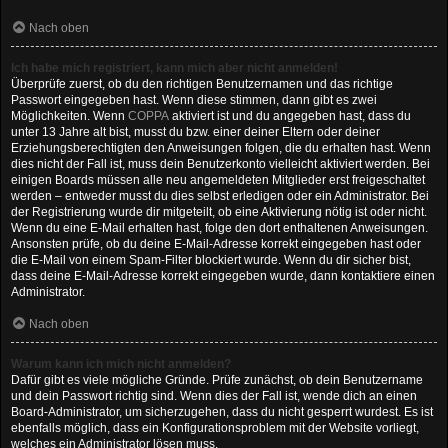
Nach oben
Ich habe mich registriert, kann mich aber nicht anmelden!
Überprüfe zuerst, ob du den richtigen Benutzernamen und das richtige
Passwort eingegeben hast. Wenn diese stimmen, dann gibt es zwei
Möglichkeiten. Wenn
COPPA
aktiviert ist und du angegeben hast, dass du
unter 13 Jahre alt bist, musst du bzw. einer deiner Eltern oder deiner
Erziehungsberechtigten den Anweisungen folgen, die du erhalten hast. Wenn
dies nicht der Fall ist, muss dein Benutzerkonto vielleicht aktiviert werden. Bei
einigen Boards müssen alle neu angemeldeten Mitglieder erst freigeschaltet
werden – entweder musst du dies selbst erledigen oder ein Administrator. Bei
der Registrierung wurde dir mitgeteilt, ob eine Aktivierung nötig ist oder nicht.
Wenn du eine E-Mail erhalten hast, folge den dort enthaltenen Anweisungen.
Ansonsten prüfe, ob du deine E-Mail-Adresse korrekt eingegeben hast oder
die E-Mail von einem Spam-Filter blockiert wurde. Wenn du dir sicher bist,
dass deine E-Mail-Adresse korrekt eingegeben wurde, dann kontaktiere einen
Administrator.
Nach oben
Warum kann ich mich nicht anmelden?
Dafür gibt es viele mögliche Gründe. Prüfe zunächst, ob dein Benutzername
und dein Passwort richtig sind. Wenn dies der Fall ist, wende dich an einen
Board-Administrator, um sicherzugehen, dass du nicht gesperrt wurdest. Es ist
ebenfalls möglich, dass ein Konfigurationsproblem mit der Website vorliegt,
welches ein Administrator lösen muss.