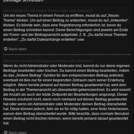
Wie erstelle ich ein neues Thema oder eine Antwort?
Um ein neues Thema in einem Forum zu eröffnen, musst du auf „Neues
Thema“ klicken. Um auf einen Beitrag zu antworten, musst du auf „Antworten“
klicken. Es könnte sein, dass eine Registrierung erforderlich ist, bevor du
einen Beitrag schreiben kannst. Deine Berechtigungen sind jeweils am Ende
der Foren- und der Beitragsansicht aufgelistet. Z. B. „Du darfst neue Themen
erstellen“, „Du darfst Dateianhänge erstellen“ usw.
Nach oben
Wie kann ich einen Beitrag bearbeiten oder löschen?
Wenn du nicht Administrator oder Moderator bist, kannst du nur deine eigenen
Beiträge bearbeiten oder löschen. Du kannst einen Beitrag bearbeiten, indem
du das „Ändere Beitrag“-Symbol für den entsprechenden Beitrag anklickst;
eventuell ist dies nur für einen begrenzten Zeitraum nach seiner Erstellung
möglich. Wenn bereits jemand auf deinen Beitrag geantwortet hat, wird dein
Beitrag in der Themenansicht als überarbeitet gekennzeichnet. Es wird sowohl
die Anzahl als auch der letzte Zeitpunkt der Bearbeitungen angezeigt. Dieser
Hinweis erscheint nicht, wenn noch niemand auf deinen Beitrag geantwortet
hat oder wenn ein Administrator oder Moderator deinen Beitrag überarbeitet
hat. Diese können jedoch, falls sie es für nötig halten, eine Notiz hinterlassen,
warum dein Beitrag überarbeitet wurde. Bitte beachte, dass normale Benutzer
einen Beitrag nicht löschen können, wenn bereits jemand darauf geantwortet
hat.
Nach oben