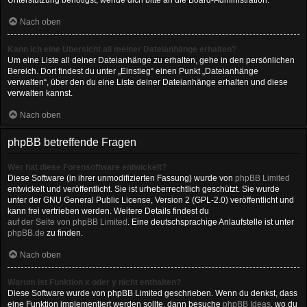
Unterstützung benötigst, wende dich bitte an die Board-Administration.
Nach oben
Kann ich eine Übersicht all meiner Dateianhänge erhalten?
Um eine Liste all deiner Dateianhänge zu erhalten, gehe in den persönlichen
Bereich. Dort findest du unter „Einstieg“ einen Punkt „Dateianhänge
verwalten“, über den du eine Liste deiner Dateianhänge erhalten und diese
verwalten kannst.
Nach oben
phpBB betreffende Fragen
Wer hat diese Forensoftware entwickelt?
Diese Software (in ihrer unmodifizierten Fassung) wurde von
phpBB Limited
entwickelt und veröffentlicht. Sie ist urheberrechtlich geschützt. Sie wurde
unter der GNU General Public License, Version 2 (GPL-2.0) veröffentlicht und
kann frei vertrieben werden. Weitere Details findest du
auf der Seite von phpBB Limited
. Eine deutschsprachige Anlaufstelle ist unter
phpBB.de
zu finden.
Nach oben
Warum ist Funktion x oder y nicht enthalten?
Diese Software wurde von phpBB Limited geschrieben. Wenn du denkst, dass
eine Funktion implementiert werden sollte, dann besuche
phpBB Ideas
, wo du