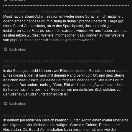
Nach oben
Meine Sprache steht auf diesem Board nicht zur Auswahl!
Meist hat die Board-Administration entweder deine Sprache nicht installiert
oder niemand hat das Forum bislang in deine Sprache übersetzt. Frage ggf.
einen Board-Administrator, ob er das Sprachpaket, das du benötigst,
installieren kann. Falls es noch nicht existiert, würden wir uns freuen, wenn du
es übersetzen würdest. Weitere Informationen dazu können auf der Website
von
phpBB Limited
oder auf
phpBB.de
gefunden werden.
Nach oben
Was sind das für Bilder, die bei meinem Benutzernamen angezeigt
werden?
In der Beitragsansicht können zwei Bilder bei deinem Benutzernamen stehen.
Eines dieser Bilder ist meist mit deinem Rang verknüpft: Oft sind dies Sterne,
Kästchen oder Punkte, die deine Beitragszahl oder deinen Status im Forum
angeben. Das andere, meist größere, Bild wird auch als „Avatar“ bezeichnet.
Es handelt sich hierbei in der Regel um ein persönliches Bild, welches von
Benutzer zu Benutzer unterschiedlich ist.
Nach oben
Wie verwende ich einen Avatar?
In deinem persönlichen Bereich kannst du unter „Profil“ einen Avatar über eine
der folgenden vier Methoden hinzufügen: Gravatar, Galerie, Remote oder
Hochladen. Die Board-Administration kann bestimmen, ob und wie die