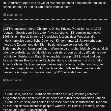
zu Benutzergruppen und so weiter. Wir empfehlen dir eine Anmeldung, da sie
schnell erledigt ist und dir zahlreiche Vorteile bietet.
Nach oben
Was ist COPPA?
COPPA, ausgeschrieben Children’s Online Privacy Protection Act of 1998
(deutsch: Gesetz zum Schutz der Privatsphäre von Kindern im Internet von
1998) ist ein Gesetz in den USA, welches festlegt, dass Websites, die
möglicherweise persönliche Daten von Kindern unter 13 Jahren erheben,
hierzu die Zustimmung der Eltern beziehungsweise des oder der
Erziehungsberechtigten benötigen. Wenn du dir unsicher bist, ob dies auf dich
oder die Website, auf der du dich zu registrieren versuchst, zutrifft, ziehe einen
rechtlichen Beistand zu Rate. Bitte beachte, dass phpBB Limited und der
Besitzer dieses Boards keine Rechtsberatung anbieten kann und nicht die
Anlaufstelle für Rechtsangelegenheiten jeglicher Art ist; außer solchen, die
unter der Frage „An wen soll ich mich wenden, falls es Beschwerden oder
juristische Anfragen zu diesem Forum gibt?“ behandelt werden.
Nach oben
Warum kann ich mich nicht registrieren?
Es kann sein, dass die Board-Administration die Registrierung komplett
ausgeschaltet hat, damit sich keine neuen Benutzer mehr anmelden können.
Es könnte auch sein, dass deine IP-Adresse oder der Benutzername, mit dem
du dich registrieren möchtest, gesperrt wurden. Um Hilfe zu erhalten, wende
dich an die Board-Administration.