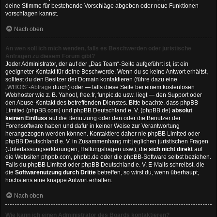
deine Stimme für bestehende Vorschläge abgeben oder neue Funktionen
vorschlagen kannst.
Nach oben
An wen soll ich mich wenden, falls es Beschwerden oder juristische
Anfragen zu diesem Forum gibt?
Jeder Administrator, der auf der „Das Team“-Seite aufgeführt ist, ist ein
geeigneter Kontakt für deine Beschwerde. Wenn du so keine Antwort erhältst,
solltest du den Besitzer der Domain kontaktieren (führe dazu eine
„WHOIS“-Abfrage
durch) oder — falls diese Seite bei einem kostenlosen
Webhoster wie z. B. Yahoo!, free.fr, funpic.de usw. liegt — den Support oder
den Abuse-Kontakt des betreffenden Dienstes. Bitte beachte, dass phpBB
Limited (phpBB.com) und phpBB Deutschland e. V. (phpBB.de)
absolut
keinen Einfluss
auf die Benutzung oder den oder die Benutzer der
Forensoftware haben und dafür in keiner Weise zur Verantwortung
herangezogen werden können. Kontaktiere daher nie phpBB Limited oder
phpBB Deutschland e. V. in Zusammenhang mit jeglichen juristischen Fragen
(Unterlassungserklärungen, Haftungsfragen usw.), die
sich nicht direkt
auf
die Websiten phpbb.com, phpbb.de oder die phpBB-Software selbst beziehen.
Falls du phpBB Limited oder phpBB Deutschland e. V. E-Mails schreibst, die
die
Softwarenutzung durch Dritte
betreffen, so wirst du, wenn überhaupt,
höchstens eine knappe Antwort erhalten.
Nach oben
Wie kann ich einen Administrator des Boards kontaktieren?