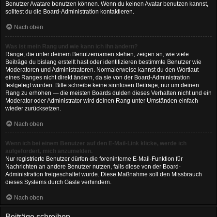
Benutzer Avatare benutzen können. Wenn du keinen Avatar benutzen kannst,
solltest du die Board-Administration kontaktieren.
Nach oben
Was ist mein Rang und wie kann ich ihn ändern?
Ränge, die unter deinem Benutzernamen stehen, zeigen an, wie viele
Beiträge du bislang erstellt hast oder identifizieren bestimmte Benutzer wie
Moderatoren und Administratoren. Normalerweise kannst du den Wortlaut
eines Ranges nicht direkt ändern, da sie von der Board-Administration
festgelegt wurden. Bitte schreibe keine sinnlosen Beiträge, nur um deinen
Rang zu erhöhen — die meisten Boards dulden dieses Verhalten nicht und ein
Moderator oder Administrator wird deinen Rang unter Umständen einfach
wieder zurücksetzen.
Nach oben
Wenn ich bei einem Benutzer auf den E-Mail-Link klicke, werde ich
aufgefordert, mich anzumelden.
Nur registrierte Benutzer dürfen die foreninterne E-Mail-Funktion für
Nachrichten an andere Benutzer nutzen, falls diese von der Board-
Administration freigeschaltet wurde. Diese Maßnahme soll den Missbrauch
dieses Systems durch Gäste verhindern.
Nach oben
Beiträge schreiben