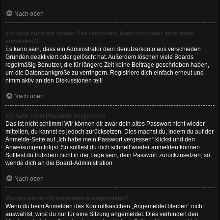
Nach oben
Ich habe mich vor einiger Zeit registriert, kann mich aber nicht mehr
anmelden?!
Es kann sein, dass ein Administrator dein Benutzerkonto aus verschieden
Gründen deaktiviert oder gelöscht hat. Außerdem löschen viele Boards
regelmäßig Benutzer, die für längere Zeit keine Beiträge geschrieben haben,
um die Datenbankgröße zu verringern. Registriere dich einfach erneut und
nimm aktiv an den Diskussionen teil!
Nach oben
Ich habe mein Passwort vergessen!
Das ist nicht schlimm! Wir können dir zwar dein altes Passwort nicht wieder
mitteilen, du kannst es jedoch zurücksetzen. Dies machst du, indem du auf der
Anmelde-Seite auf „Ich habe mein Passwort vergessen“ klickst und den
Anweisungen folgst. So solltest du dich schnell wieder anmelden können.
Solltest du trotzdem nicht in der Lage sein, dein Passwort zurückzusetzen, so
wende dich an die Board-Administration.
Nach oben
Warum werde ich automatisch abgemeldet?
Wenn du beim Anmelden das Kontrollkästchen „Angemeldet bleiben“ nicht
auswählst, wirst du nur für eine Sitzung angemeldet. Dies verhindert den