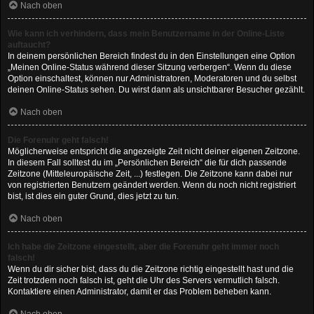
Nach oben
Wie kann ich verhindern, dass mein Benutzername in der Online-Liste
auftaucht?
In deinem persönlichen Bereich findest du in den Einstellungen eine Option
„Meinen Online-Status während dieser Sitzung verbergen“. Wenn du diese
Option einschaltest, können nur Administratoren, Moderatoren und du selbst
deinen Online-Status sehen. Du wirst dann als unsichtbarer Besucher gezählt.
Nach oben
Die Forenuhr geht falsch!
Möglicherweise entspricht die angezeigte Zeit nicht deiner eigenen Zeitzone.
In diesem Fall solltest du im „Persönlichen Bereich“ die für dich passende
Zeitzone (Mitteleuropäische Zeit, ...) festlegen. Die Zeitzone kann dabei nur
von registrierten Benutzern geändert werden. Wenn du noch nicht registriert
bist, ist dies ein guter Grund, dies jetzt zu tun.
Nach oben
Ich habe die Zeitzone eingestellt, aber die Forenuhr geht immer noch
falsch!
Wenn du dir sicher bist, dass du die Zeitzone richtig eingestellt hast und die
Zeit trotzdem noch falsch ist, geht die Uhr des Servers vermutlich falsch.
Kontaktiere einen Administrator, damit er das Problem beheben kann.