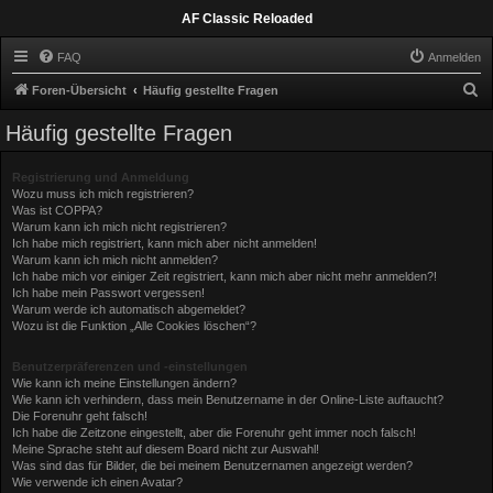
AF Classic Reloaded
FAQ
Anmelden
S
Foren-Übersicht
Häufig gestellte Fragen
u
Häufig gestellte Fragen
c
h
Registrierung und Anmeldung
Wozu muss ich mich registrieren?
e
Was ist COPPA?
Warum kann ich mich nicht registrieren?
Ich habe mich registriert, kann mich aber nicht anmelden!
Warum kann ich mich nicht anmelden?
Ich habe mich vor einiger Zeit registriert, kann mich aber nicht mehr anmelden?!
Ich habe mein Passwort vergessen!
Warum werde ich automatisch abgemeldet?
Wozu ist die Funktion „Alle Cookies löschen“?
Benutzerpräferenzen und -einstellungen
Wie kann ich meine Einstellungen ändern?
Wie kann ich verhindern, dass mein Benutzername in der Online-Liste auftaucht?
Die Forenuhr geht falsch!
Ich habe die Zeitzone eingestellt, aber die Forenuhr geht immer noch falsch!
Meine Sprache steht auf diesem Board nicht zur Auswahl!
Was sind das für Bilder, die bei meinem Benutzernamen angezeigt werden?
Wie verwende ich einen Avatar?