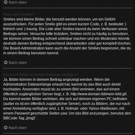
Nach oben
Was sind Smilies?
Smilies sind kleine Bilder, die benutzt werden können, um ein Gefühl
auszudrücken. Für jeden Smilie gibt es einen kurzen Code, z. B. bedeutet :)
fröhlich und :( traurig. Die Liste aller Smilies kannst du beim Verfassen eines
Beitrags sehen. Versuche bitte trotzdem, Smilies nicht zu häufig zu benutzen,
sie können einen Beitrag schnell unlesbar machen und ein Moderator könnte
deshalb deinen Beitrag entsprechend überarbeiten oder gar komplett löschen.
Die Board-Administration kann auch die Anzahl der Smilies begrenzen, die du
in einem Beitrag benutzen kannst.
Nach oben
Kann ich Bilder in meine Beiträge einfügen?
Ja, Bilder können in deinem Beitrag angezeigt werden. Wenn die
Administration Dateianhänge erlaubt hat, kannst du das Bild auch direkt
hochladen. Ansonsten musst du zu einem Bild verlinken, das auf einem
öffentlich zugänglichen Server liegt, z. B. http://www.domain.tld/mein-bild.gif.
Du kannst weder Bilder verlinken, die sich auf deinem eigenen PC befinden
(außer es ist ein öffentlich zugänglicher Server), noch zu Bildern, die nur nach
einer Anmeldung verfügbar sind, z. B. Hotmail- oder Yahoo-Mailboxen, mit
einem Passwort geschützte Seiten usw. Um das Bild anzuzeigen, benutze den
BBCode-Tag „[img]“.
Nach oben