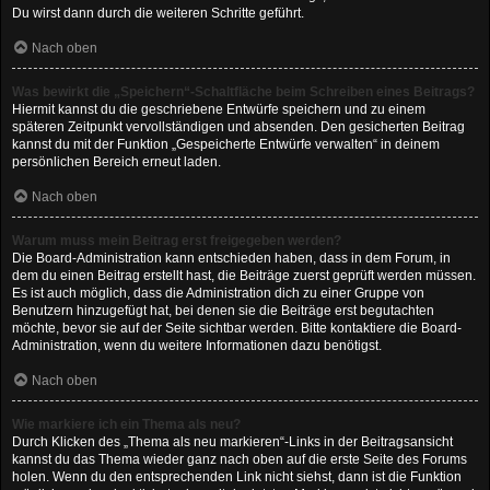
Du wirst dann durch die weiteren Schritte geführt.
Nach oben
Was bewirkt die „Speichern“-Schaltfläche beim Schreiben eines Beitrags?
Hiermit kannst du die geschriebene Entwürfe speichern und zu einem
späteren Zeitpunkt vervollständigen und absenden. Den gesicherten Beitrag
kannst du mit der Funktion „Gespeicherte Entwürfe verwalten“ in deinem
persönlichen Bereich erneut laden.
Nach oben
Warum muss mein Beitrag erst freigegeben werden?
Die Board-Administration kann entschieden haben, dass in dem Forum, in
dem du einen Beitrag erstellt hast, die Beiträge zuerst geprüft werden müssen.
Es ist auch möglich, dass die Administration dich zu einer Gruppe von
Benutzern hinzugefügt hat, bei denen sie die Beiträge erst begutachten
möchte, bevor sie auf der Seite sichtbar werden. Bitte kontaktiere die Board-
Administration, wenn du weitere Informationen dazu benötigst.
Nach oben
Wie markiere ich ein Thema als neu?
Durch Klicken des „Thema als neu markieren“-Links in der Beitragsansicht
kannst du das Thema wieder ganz nach oben auf die erste Seite des Forums
holen. Wenn du den entsprechenden Link nicht siehst, dann ist die Funktion