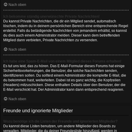
Nach oben
Ich bekomme ständig unerwünschte Private Nachrichten!
Du kannst Private Nachrichten, die dir ein Mitglied sendet, automatisch
löschen, indem du in deinem persönlichen Bereich eine entsprechende Regel
erstellst. Falls du belästigende Nachrichten von jemandem erhältst, so kannst
du dies auch einem Administrator melden. Dieser kann dem betreffenden
Mitglied dann verbieten, Private Nachrichten zu versenden.
Nach oben
Ich habe eine Spam-E-Mail von einem Mitglied dieses Forums erhalten!
Es tut uns leid, das zu hören. Das E-Mail-Formular dieses Forums hat einige
Sicherheitsvorkehrungen, die Benutzer, die solche Nachrichten senden,
identifizieren sollen. Du solltest einem Administrator die komplette E-Mail, die
du bekommen hast, weiterleiten. Dabei ist es ganz wichtig, die Kopfzeilen
(Headers) mitzuschicken. Diese enthalten Details über den Benutzer, der die
E-Mail verschickt hat. Der Administrator kann dann entsprechend reagieren.
Nach oben
Freunde und ignorierte Mitglieder
Wozu benötige ich die Listen der Freunde und ignorierten Mitglieder?
Du kannst diese Listen benutzen, um andere Mitglieder des Boards zu
verwalten. Mitglieder, die du deiner Freundesliste hinzufügst, werden in