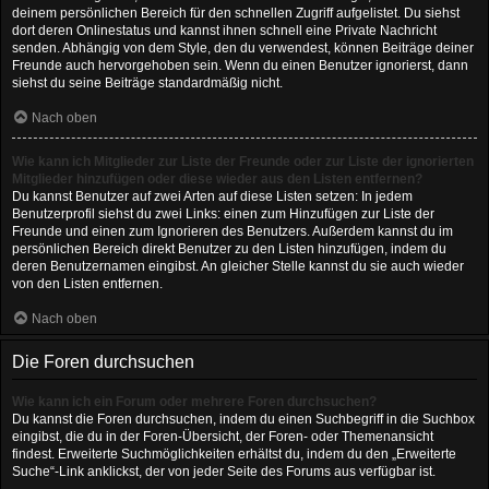
deinem persönlichen Bereich für den schnellen Zugriff aufgelistet. Du siehst
dort deren Onlinestatus und kannst ihnen schnell eine Private Nachricht
senden. Abhängig von dem Style, den du verwendest, können Beiträge deiner
Freunde auch hervorgehoben sein. Wenn du einen Benutzer ignorierst, dann
siehst du seine Beiträge standardmäßig nicht.
Nach oben
Wie kann ich Mitglieder zur Liste der Freunde oder zur Liste der ignorierten
Mitglieder hinzufügen oder diese wieder aus den Listen entfernen?
Du kannst Benutzer auf zwei Arten auf diese Listen setzen: In jedem
Benutzerprofil siehst du zwei Links: einen zum Hinzufügen zur Liste der
Freunde und einen zum Ignorieren des Benutzers. Außerdem kannst du im
persönlichen Bereich direkt Benutzer zu den Listen hinzufügen, indem du
deren Benutzernamen eingibst. An gleicher Stelle kannst du sie auch wieder
von den Listen entfernen.
Nach oben
Die Foren durchsuchen
Wie kann ich ein Forum oder mehrere Foren durchsuchen?
Du kannst die Foren durchsuchen, indem du einen Suchbegriff in die Suchbox
eingibst, die du in der Foren-Übersicht, der Foren- oder Themenansicht
findest. Erweiterte Suchmöglichkeiten erhältst du, indem du den „Erweiterte
Suche“-Link anklickst, der von jeder Seite des Forums aus verfügbar ist.