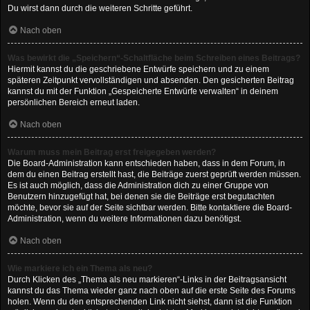
Du wirst dann durch die weiteren Schritte geführt.
Nach oben
Was bewirkt die „Speichern“-Schaltfläche beim Schreiben eines Beitrags?
Hiermit kannst du die geschriebene Entwürfe speichern und zu einem
späteren Zeitpunkt vervollständigen und absenden. Den gesicherten Beitrag
kannst du mit der Funktion „Gespeicherte Entwürfe verwalten“ in deinem
persönlichen Bereich erneut laden.
Nach oben
Warum muss mein Beitrag erst freigegeben werden?
Die Board-Administration kann entschieden haben, dass in dem Forum, in
dem du einen Beitrag erstellt hast, die Beiträge zuerst geprüft werden müssen.
Es ist auch möglich, dass die Administration dich zu einer Gruppe von
Benutzern hinzugefügt hat, bei denen sie die Beiträge erst begutachten
möchte, bevor sie auf der Seite sichtbar werden. Bitte kontaktiere die Board-
Administration, wenn du weitere Informationen dazu benötigst.
Nach oben
Wie markiere ich ein Thema als neu?
Durch Klicken des „Thema als neu markieren“-Links in der Beitragsansicht
kannst du das Thema wieder ganz nach oben auf die erste Seite des Forums
holen. Wenn du den entsprechenden Link nicht siehst, dann ist die Funktion