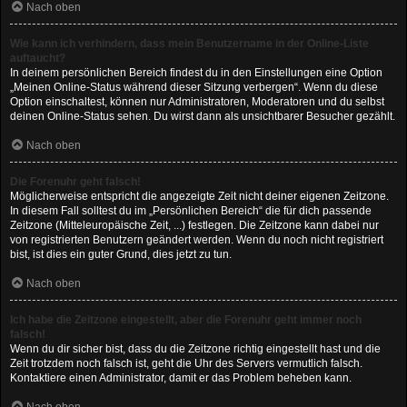
Nach oben
Wie kann ich verhindern, dass mein Benutzername in der Online-Liste
auftaucht?
In deinem persönlichen Bereich findest du in den Einstellungen eine Option
„Meinen Online-Status während dieser Sitzung verbergen“. Wenn du diese
Option einschaltest, können nur Administratoren, Moderatoren und du selbst
deinen Online-Status sehen. Du wirst dann als unsichtbarer Besucher gezählt.
Nach oben
Die Forenuhr geht falsch!
Möglicherweise entspricht die angezeigte Zeit nicht deiner eigenen Zeitzone.
In diesem Fall solltest du im „Persönlichen Bereich“ die für dich passende
Zeitzone (Mitteleuropäische Zeit, ...) festlegen. Die Zeitzone kann dabei nur
von registrierten Benutzern geändert werden. Wenn du noch nicht registriert
bist, ist dies ein guter Grund, dies jetzt zu tun.
Nach oben
Ich habe die Zeitzone eingestellt, aber die Forenuhr geht immer noch
falsch!
Wenn du dir sicher bist, dass du die Zeitzone richtig eingestellt hast und die
Zeit trotzdem noch falsch ist, geht die Uhr des Servers vermutlich falsch.
Kontaktiere einen Administrator, damit er das Problem beheben kann.