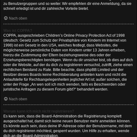
zu Benutzergruppen und so weiter. Wir empfehlen dir eine Anmeldung, da sie
schnell erledigt ist und dir zahlreiche Vorteile bietet.
Nach oben
Was ist COPPA?
COPPA, ausgeschrieben Children’s Online Privacy Protection Act of 1998
(deutsch: Gesetz zum Schutz der Privatsphäre von Kindern im Internet von
1998) ist ein Gesetz in den USA, welches festlegt, dass Websites, die
möglicherweise persönliche Daten von Kindern unter 13 Jahren erheben,
hierzu die Zustimmung der Eltern beziehungsweise des oder der
Erziehungsberechtigten benötigen. Wenn du dir unsicher bist, ob dies auf dich
oder die Website, auf der du dich zu registrieren versuchst, zutrifft, ziehe einen
rechtlichen Beistand zu Rate. Bitte beachte, dass phpBB Limited und der
Besitzer dieses Boards keine Rechtsberatung anbieten kann und nicht die
Anlaufstelle für Rechtsangelegenheiten jeglicher Art ist; außer solchen, die
unter der Frage „An wen soll ich mich wenden, falls es Beschwerden oder
juristische Anfragen zu diesem Forum gibt?“ behandelt werden.
Nach oben
Warum kann ich mich nicht registrieren?
Es kann sein, dass die Board-Administration die Registrierung komplett
ausgeschaltet hat, damit sich keine neuen Benutzer mehr anmelden können.
Es könnte auch sein, dass deine IP-Adresse oder der Benutzername, mit dem
du dich registrieren möchtest, gesperrt wurden. Um Hilfe zu erhalten, wende
dich an die Board-Administration.