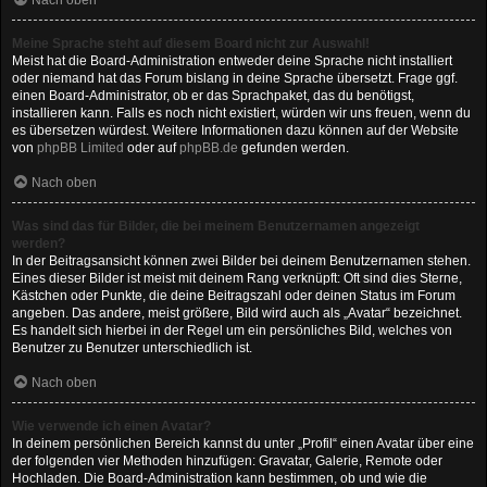
Nach oben
Meine Sprache steht auf diesem Board nicht zur Auswahl!
Meist hat die Board-Administration entweder deine Sprache nicht installiert
oder niemand hat das Forum bislang in deine Sprache übersetzt. Frage ggf.
einen Board-Administrator, ob er das Sprachpaket, das du benötigst,
installieren kann. Falls es noch nicht existiert, würden wir uns freuen, wenn du
es übersetzen würdest. Weitere Informationen dazu können auf der Website
von
phpBB Limited
oder auf
phpBB.de
gefunden werden.
Nach oben
Was sind das für Bilder, die bei meinem Benutzernamen angezeigt
werden?
In der Beitragsansicht können zwei Bilder bei deinem Benutzernamen stehen.
Eines dieser Bilder ist meist mit deinem Rang verknüpft: Oft sind dies Sterne,
Kästchen oder Punkte, die deine Beitragszahl oder deinen Status im Forum
angeben. Das andere, meist größere, Bild wird auch als „Avatar“ bezeichnet.
Es handelt sich hierbei in der Regel um ein persönliches Bild, welches von
Benutzer zu Benutzer unterschiedlich ist.
Nach oben
Wie verwende ich einen Avatar?
In deinem persönlichen Bereich kannst du unter „Profil“ einen Avatar über eine
der folgenden vier Methoden hinzufügen: Gravatar, Galerie, Remote oder
Hochladen. Die Board-Administration kann bestimmen, ob und wie die