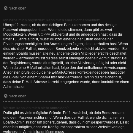
Nach oben
Ich habe mich registriert, kann mich aber nicht anmelden!
Überprüfe zuerst, ob du den richtigen Benutzernamen und das richtige
Passwort eingegeben hast. Wenn diese stimmen, dann gibt es zwei
Möglichkeiten. Wenn
COPPA
aktiviert ist und du angegeben hast, dass du
unter 13 Jahre alt bist, musst du bzw. einer deiner Eltern oder deiner
Erziehungsberechtigten den Anweisungen folgen, die du erhalten hast. Wenn
dies nicht der Fall ist, muss dein Benutzerkonto vielleicht aktiviert werden. Bei
einigen Boards müssen alle neu angemeldeten Mitglieder erst freigeschaltet
werden – entweder musst du dies selbst erledigen oder ein Administrator. Bei
der Registrierung wurde dir mitgeteilt, ob eine Aktivierung nötig ist oder nicht.
Wenn du eine E-Mail erhalten hast, folge den dort enthaltenen Anweisungen.
Ansonsten prüfe, ob du deine E-Mail-Adresse korrekt eingegeben hast oder
die E-Mail von einem Spam-Filter blockiert wurde. Wenn du dir sicher bist,
dass deine E-Mail-Adresse korrekt eingegeben wurde, dann kontaktiere einen
Administrator.
Nach oben
Warum kann ich mich nicht anmelden?
Dafür gibt es viele mögliche Gründe. Prüfe zunächst, ob dein Benutzername
und dein Passwort richtig sind. Wenn dies der Fall ist, wende dich an einen
Board-Administrator, um sicherzugehen, dass du nicht gesperrt wurdest. Es ist
ebenfalls möglich, dass ein Konfigurationsproblem mit der Website vorliegt,
welches ein Administrator lösen muss.