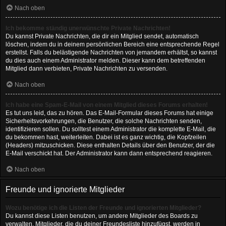
Nach oben
Ich bekomme ständig unerwünschte Private Nachrichten!
Du kannst Private Nachrichten, die dir ein Mitglied sendet, automatisch
löschen, indem du in deinem persönlichen Bereich eine entsprechende Regel
erstellst. Falls du belästigende Nachrichten von jemandem erhältst, so kannst
du dies auch einem Administrator melden. Dieser kann dem betreffenden
Mitglied dann verbieten, Private Nachrichten zu versenden.
Nach oben
Ich habe eine Spam-E-Mail von einem Mitglied dieses Forums erhalten!
Es tut uns leid, das zu hören. Das E-Mail-Formular dieses Forums hat einige
Sicherheitsvorkehrungen, die Benutzer, die solche Nachrichten senden,
identifizieren sollen. Du solltest einem Administrator die komplette E-Mail, die
du bekommen hast, weiterleiten. Dabei ist es ganz wichtig, die Kopfzeilen
(Headers) mitzuschicken. Diese enthalten Details über den Benutzer, der die
E-Mail verschickt hat. Der Administrator kann dann entsprechend reagieren.
Nach oben
Freunde und ignorierte Mitglieder
Wozu benötige ich die Listen der Freunde und ignorierten Mitglieder?
Du kannst diese Listen benutzen, um andere Mitglieder des Boards zu
verwalten. Mitglieder, die du deiner Freundesliste hinzufügst, werden in