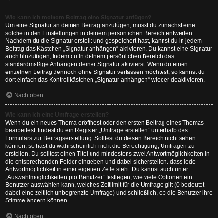
Wie kann ich meinem Beitrag eine Signatur anfügen?
Um eine Signatur an deinen Beitrag anzufügen, musst du zunächst eine
solche in den Einstellungen in deinem persönlichen Bereich entwerfen.
Nachdem du die Signatur erstellt und gespeichert hast, kannst du in jedem
Beitrag das Kästchen „Signatur anhängen“ aktivieren. Du kannst eine Signatur
auch hinzufügen, indem du in deinem persönlichen Bereich das
standardmäßige Anhängen deiner Signatur aktivierst. Wenn du einen
einzelnen Beitrag dennoch ohne Signatur verfassen möchtest, so kannst du
dort einfach das Kontrollkästchen „Signatur anhängen“ wieder deaktivieren.
Nach oben
Wie kann ich eine Umfrage erstellen?
Wenn du ein neues Thema eröffnest oder den ersten Beitrag eines Themas
bearbeitest, findest du ein Register „Umfrage erstellen“ unterhalb des
Formulars zur Beitragserstellung. Solltest du diesen Bereich nicht sehen
können, so hast du wahrscheinlich nicht die Berechtigung, Umfragen zu
erstellen. Du solltest einen Titel und mindestens zwei Antwortmöglichkeiten in
die entsprechenden Felder eingeben und dabei sicherstellen, dass jede
Antwortmöglichkeit in einer eigenen Zeile steht. Du kannst auch unter
„Auswahlmöglichkeiten pro Benutzer“ festlegen, wie viele Optionen ein
Benutzer auswählen kann, welches Zeitlimit für die Umfrage gilt (0 bedeutet
dabei eine zeitlich unbegrenzte Umfrage) und schließlich, ob die Benutzer ihre
Stimme ändern können.
Nach oben