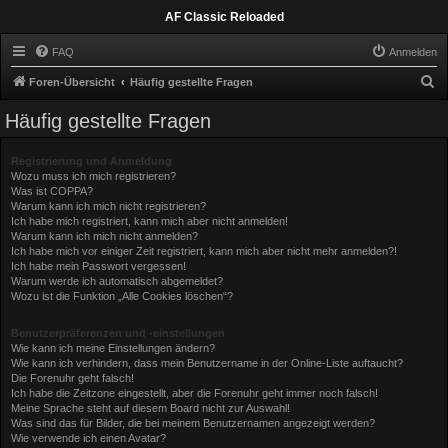
AF Classic Reloaded
FAQ
Anmelden
S
Foren-Übersicht
Häufig gestellte Fragen
u
Häufig gestellte Fragen
c
h
Registrierung und Anmeldung
Wozu muss ich mich registrieren?
e
Was ist COPPA?
Warum kann ich mich nicht registrieren?
Ich habe mich registriert, kann mich aber nicht anmelden!
Warum kann ich mich nicht anmelden?
Ich habe mich vor einiger Zeit registriert, kann mich aber nicht mehr anmelden?!
Ich habe mein Passwort vergessen!
Warum werde ich automatisch abgemeldet?
Wozu ist die Funktion „Alle Cookies löschen“?
Benutzerpräferenzen und -einstellungen
Wie kann ich meine Einstellungen ändern?
Wie kann ich verhindern, dass mein Benutzername in der Online-Liste auftaucht?
Die Forenuhr geht falsch!
Ich habe die Zeitzone eingestellt, aber die Forenuhr geht immer noch falsch!
Meine Sprache steht auf diesem Board nicht zur Auswahl!
Was sind das für Bilder, die bei meinem Benutzernamen angezeigt werden?
Wie verwende ich einen Avatar?