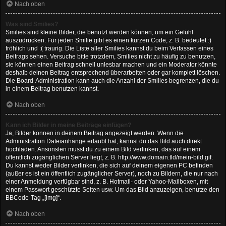
Nach oben
Was sind Smilies?
Smilies sind kleine Bilder, die benutzt werden können, um ein Gefühl
auszudrücken. Für jeden Smilie gibt es einen kurzen Code, z. B. bedeutet :)
fröhlich und :( traurig. Die Liste aller Smilies kannst du beim Verfassen eines
Beitrags sehen. Versuche bitte trotzdem, Smilies nicht zu häufig zu benutzen,
sie können einen Beitrag schnell unlesbar machen und ein Moderator könnte
deshalb deinen Beitrag entsprechend überarbeiten oder gar komplett löschen.
Die Board-Administration kann auch die Anzahl der Smilies begrenzen, die du
in einem Beitrag benutzen kannst.
Nach oben
Kann ich Bilder in meine Beiträge einfügen?
Ja, Bilder können in deinem Beitrag angezeigt werden. Wenn die
Administration Dateianhänge erlaubt hat, kannst du das Bild auch direkt
hochladen. Ansonsten musst du zu einem Bild verlinken, das auf einem
öffentlich zugänglichen Server liegt, z. B. http://www.domain.tld/mein-bild.gif.
Du kannst weder Bilder verlinken, die sich auf deinem eigenen PC befinden
(außer es ist ein öffentlich zugänglicher Server), noch zu Bildern, die nur nach
einer Anmeldung verfügbar sind, z. B. Hotmail- oder Yahoo-Mailboxen, mit
einem Passwort geschützte Seiten usw. Um das Bild anzuzeigen, benutze den
BBCode-Tag „[img]“.
Nach oben