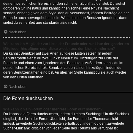
deinem persönlichen Bereich für den schnellen Zugriff aufgelistet. Du siehst
dort deren Onlinestatus und kannst ihnen schnell eine Private Nachricht
senden. Abhängig von dem Style, den du verwendest, können Beiträge deiner
Freunde auch hervorgehoben sein. Wenn du einen Benutzer ignorierst, dann
siehst du seine Beiträge standardmäßig nicht.
Nach oben
Wie kann ich Mitglieder zur Liste der Freunde oder zur Liste der ignorierten
Mitglieder hinzufügen oder diese wieder aus den Listen entfernen?
Du kannst Benutzer auf zwei Arten auf diese Listen setzen: In jedem
Benutzerprofil siehst du zwei Links: einen zum Hinzufügen zur Liste der
Freunde und einen zum Ignorieren des Benutzers. Außerdem kannst du im
persönlichen Bereich direkt Benutzer zu den Listen hinzufügen, indem du
deren Benutzernamen eingibst. An gleicher Stelle kannst du sie auch wieder
von den Listen entfernen.
Nach oben
Die Foren durchsuchen
Wie kann ich ein Forum oder mehrere Foren durchsuchen?
Du kannst die Foren durchsuchen, indem du einen Suchbegriff in die Suchbox
eingibst, die du in der Foren-Übersicht, der Foren- oder Themenansicht
findest. Erweiterte Suchmöglichkeiten erhältst du, indem du den „Erweiterte
Suche“-Link anklickst, der von jeder Seite des Forums aus verfügbar ist.