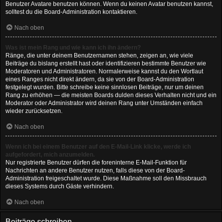
Benutzer Avatare benutzen können. Wenn du keinen Avatar benutzen kannst,
solltest du die Board-Administration kontaktieren.
Nach oben
Was ist mein Rang und wie kann ich ihn ändern?
Ränge, die unter deinem Benutzernamen stehen, zeigen an, wie viele
Beiträge du bislang erstellt hast oder identifizieren bestimmte Benutzer wie
Moderatoren und Administratoren. Normalerweise kannst du den Wortlaut
eines Ranges nicht direkt ändern, da sie von der Board-Administration
festgelegt wurden. Bitte schreibe keine sinnlosen Beiträge, nur um deinen
Rang zu erhöhen — die meisten Boards dulden dieses Verhalten nicht und ein
Moderator oder Administrator wird deinen Rang unter Umständen einfach
wieder zurücksetzen.
Nach oben
Wenn ich bei einem Benutzer auf den E-Mail-Link klicke, werde ich
aufgefordert, mich anzumelden.
Nur registrierte Benutzer dürfen die foreninterne E-Mail-Funktion für
Nachrichten an andere Benutzer nutzen, falls diese von der Board-
Administration freigeschaltet wurde. Diese Maßnahme soll den Missbrauch
dieses Systems durch Gäste verhindern.
Nach oben
Beiträge schreiben