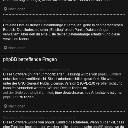
Unterstützung benötigst, wende dich bitte an die Board-Administration.
Nach oben
Kann ich eine Übersicht all meiner Dateianhänge erhalten?
Um eine Liste all deiner Dateianhänge zu erhalten, gehe in den persönlichen
Bereich. Dort findest du unter „Einstieg“ einen Punkt „Dateianhänge
verwalten“, über den du eine Liste deiner Dateianhänge erhalten und diese
verwalten kannst.
Nach oben
phpBB betreffende Fragen
Wer hat diese Forensoftware entwickelt?
Diese Software (in ihrer unmodifizierten Fassung) wurde von
phpBB Limited
entwickelt und veröffentlicht. Sie ist urheberrechtlich geschützt. Sie wurde
unter der GNU General Public License, Version 2 (GPL-2.0) veröffentlicht und
kann frei vertrieben werden. Weitere Details findest du
auf der Seite von phpBB Limited
. Eine deutschsprachige Anlaufstelle ist unter
phpBB.de
zu finden.
Nach oben
Warum ist Funktion x oder y nicht enthalten?
Diese Software wurde von phpBB Limited geschrieben. Wenn du denkst, dass
eine Funktion implementiert werden sollte, dann besuche
phpBB Ideas
, wo du