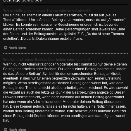
Wie erstelle ich ein neues Thema oder eine Antwort?
Um ein neues Thema in einem Forum zu eröffnen, musst du auf „Neues
Thema“ klicken. Um auf einen Beitrag zu antworten, musst du auf „Antworten“
klicken. Es könnte sein, dass eine Registrierung erforderlich ist, bevor du
einen Beitrag schreiben kannst. Deine Berechtigungen sind jeweils am Ende
der Foren- und der Beitragsansicht aufgelistet. Z. B. „Du darfst neue Themen
erstellen“, „Du darfst Dateianhänge erstellen“ usw.
Nach oben
Wie kann ich einen Beitrag bearbeiten oder löschen?
Wenn du nicht Administrator oder Moderator bist, kannst du nur deine eigenen
Beiträge bearbeiten oder löschen. Du kannst einen Beitrag bearbeiten, indem
du das „Ändere Beitrag“-Symbol für den entsprechenden Beitrag anklickst;
eventuell ist dies nur für einen begrenzten Zeitraum nach seiner Erstellung
möglich. Wenn bereits jemand auf deinen Beitrag geantwortet hat, wird dein
Beitrag in der Themenansicht als überarbeitet gekennzeichnet. Es wird sowohl
die Anzahl als auch der letzte Zeitpunkt der Bearbeitungen angezeigt. Dieser
Hinweis erscheint nicht, wenn noch niemand auf deinen Beitrag geantwortet
hat oder wenn ein Administrator oder Moderator deinen Beitrag überarbeitet
hat. Diese können jedoch, falls sie es für nötig halten, eine Notiz hinterlassen,
warum dein Beitrag überarbeitet wurde. Bitte beachte, dass normale Benutzer
einen Beitrag nicht löschen können, wenn bereits jemand darauf geantwortet
hat.
Nach oben