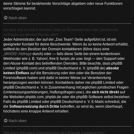
deine Stimme für bestehende Vorschläge abgeben oder neue Funktionen
vorschlagen kannst.
Nach oben
An wen soll ich mich wenden, falls es Beschwerden oder juristische
Anfragen zu diesem Forum gibt?
Jeder Administrator, der auf der „Das Team“-Seite aufgeführt ist, ist ein
geeigneter Kontakt für deine Beschwerde. Wenn du so keine Antwort erhältst,
solltest du den Besitzer der Domain kontaktieren (führe dazu eine
„WHOIS“-Abfrage
durch) oder — falls diese Seite bei einem kostenlosen
Webhoster wie z. B. Yahoo!, free.fr, funpic.de usw. liegt — den Support oder
den Abuse-Kontakt des betreffenden Dienstes. Bitte beachte, dass phpBB
Limited (phpBB.com) und phpBB Deutschland e. V. (phpBB.de)
absolut
keinen Einfluss
auf die Benutzung oder den oder die Benutzer der
Forensoftware haben und dafür in keiner Weise zur Verantwortung
herangezogen werden können. Kontaktiere daher nie phpBB Limited oder
phpBB Deutschland e. V. in Zusammenhang mit jeglichen juristischen Fragen
(Unterlassungserklärungen, Haftungsfragen usw.), die
sich nicht direkt
auf
die Websiten phpbb.com, phpbb.de oder die phpBB-Software selbst beziehen.
Falls du phpBB Limited oder phpBB Deutschland e. V. E-Mails schreibst, die
die
Softwarenutzung durch Dritte
betreffen, so wirst du, wenn überhaupt,
höchstens eine knappe Antwort erhalten.
Nach oben
Wie kann ich einen Administrator des Boards kontaktieren?