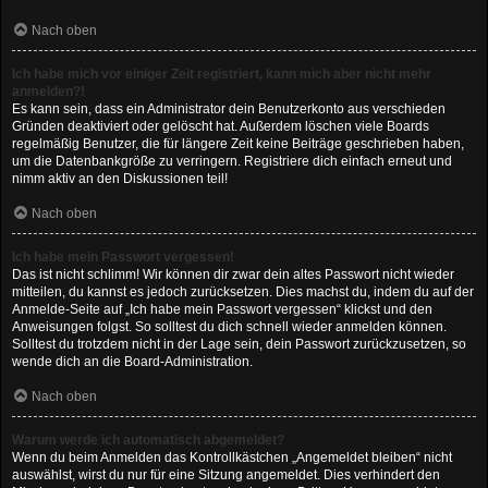
Nach oben
Ich habe mich vor einiger Zeit registriert, kann mich aber nicht mehr
anmelden?!
Es kann sein, dass ein Administrator dein Benutzerkonto aus verschieden
Gründen deaktiviert oder gelöscht hat. Außerdem löschen viele Boards
regelmäßig Benutzer, die für längere Zeit keine Beiträge geschrieben haben,
um die Datenbankgröße zu verringern. Registriere dich einfach erneut und
nimm aktiv an den Diskussionen teil!
Nach oben
Ich habe mein Passwort vergessen!
Das ist nicht schlimm! Wir können dir zwar dein altes Passwort nicht wieder
mitteilen, du kannst es jedoch zurücksetzen. Dies machst du, indem du auf der
Anmelde-Seite auf „Ich habe mein Passwort vergessen“ klickst und den
Anweisungen folgst. So solltest du dich schnell wieder anmelden können.
Solltest du trotzdem nicht in der Lage sein, dein Passwort zurückzusetzen, so
wende dich an die Board-Administration.
Nach oben
Warum werde ich automatisch abgemeldet?
Wenn du beim Anmelden das Kontrollkästchen „Angemeldet bleiben“ nicht
auswählst, wirst du nur für eine Sitzung angemeldet. Dies verhindert den