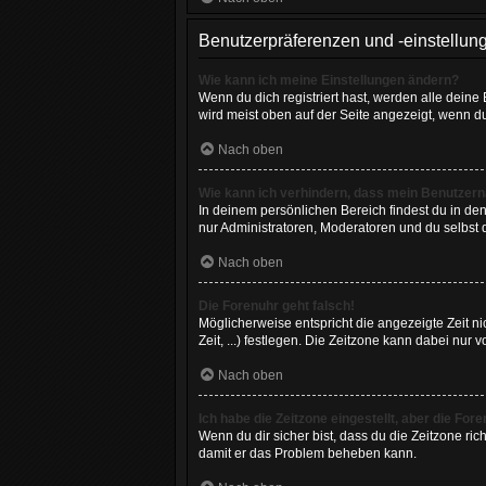
Benutzerpräferenzen und -einstellun
Wie kann ich meine Einstellungen ändern?
Wenn du dich registriert hast, werden alle dein
wird meist oben auf der Seite angezeigt, wenn d
Nach oben
Wie kann ich verhindern, dass mein Benutzerna
In deinem persönlichen Bereich findest du in de
nur Administratoren, Moderatoren und du selbst 
Nach oben
Die Forenuhr geht falsch!
Möglicherweise entspricht die angezeigte Zeit ni
Zeit, ...) festlegen. Die Zeitzone kann dabei nur v
Nach oben
Ich habe die Zeitzone eingestellt, aber die Fo
Wenn du dir sicher bist, dass du die Zeitzone rich
damit er das Problem beheben kann.