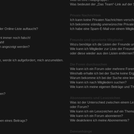
Was bedeutet der „Das Team“-Link auf der S
Private Nachrichten
Ich kann keine Privaten Nachrichten versch
Ich bekomme ständig unerwünschte Private
er Online-Liste auftaucht?
Ich habe eine Spam-E-Mail von einem Mitgli
eht immer noch falsch!
Freunde und ignorierte Mitglieder
hl!
Wozu benötige ich die Listen der Freunde und
en angezeigt werden?
Wie kann ich Mitglieder zur Liste der Freund
oder diese wieder aus den Listen entfernen
e, werde ich aufgefordert, mich anzumelden.
Die Foren durchsuchen
Wie kann ich ein Forum oder mehrere Fore
Weshalb erhalte ich bei der Suche keine Er
Warum bekomme ich bei der Suche eine leer
Wie kann ich nach Mitgliedern suchen?
Wie kann ich meine eigenen Beiträge und T
len?
Abonnements und Lesezeichen
Was ist der Unterschied zwischen einem L
oder Forum?
Wie kann ich ein Lesezeichen auf ein Them
Wie kann ich ein Forum abonnieren?
Wie deaktiviere ich meine Abonnements?
ben eines Beitrags?
Dateianhänge