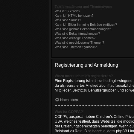
Textformatierung und Thementypen
Was ist BBCode?
Kann ich HTML benutzen?
Was sind Smilies?
Kann ich Bilder in meine Beiträge einfügen?
Was sind globale Bekanntmachungen?
Was sind Bekanntmachungen?
Was sind wichtige Themen?
Was sind geschlossene Themen?
Was sind Themen-Symbole?
Registrierung und Anmeldung
Wozu muss ich mich registrieren?
Eine Registrierung ist nicht unbedingt zwingend. 
du als registriertes Mitglied Zugriff auf zusätzl
Mitglieder, Beitritt zu Benutzergruppen und so wei
Nach oben
Was ist COPPA?
COPPA, ausgeschrieben Children’s Online Privacy
USA, welches festlegt, dass Websites, die mögl
der Erziehungsberechtigten benötigen. Wenn du dir
Beistand zu Rate. Bitte beachte, dass phpBB Lim