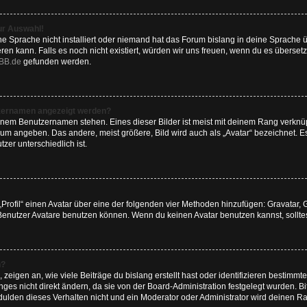
ur Auswahl!
e Sprache nicht installiert oder niemand hat das Forum bislang in deine Sprache ü
ieren kann. Falls es noch nicht existiert, würden wir uns freuen, wenn du es übers
BB.de
gefunden werden.
tzernamen angezeigt werden?
inem Benutzernamen stehen. Eines dieser Bilder ist meist mit deinem Rang verknüpf
um angeben. Das andere, meist größere, Bild wird auch als „Avatar“ bezeichnet. Es
zer unterschiedlich ist.
„Profil“ einen Avatar über eine der folgenden vier Methoden hinzufügen: Gravatar,
enutzer Avatare benutzen können. Wenn du keinen Avatar benutzen kannst, solltest
n?
eigen an, wie viele Beiträge du bislang erstellt hast oder identifizieren bestimm
es nicht direkt ändern, da sie von der Board-Administration festgelegt wurden. Bi
lden dieses Verhalten nicht und ein Moderator oder Administrator wird deinen R