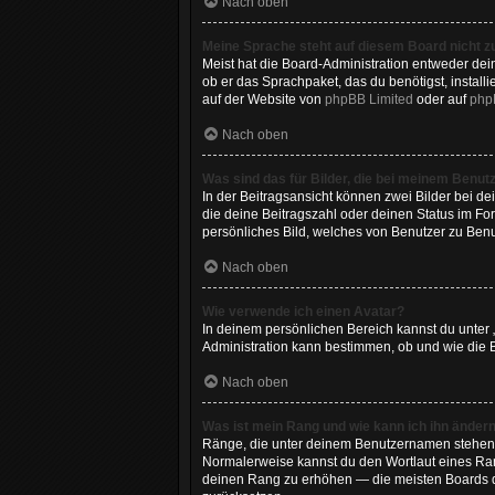
Nach oben
Meine Sprache steht auf diesem Board nicht z
Meist hat die Board-Administration entweder dein
ob er das Sprachpaket, das du benötigst, install
auf der Website von
phpBB Limited
oder auf
php
Nach oben
Was sind das für Bilder, die bei meinem Benu
In der Beitragsansicht können zwei Bilder bei de
die deine Beitragszahl oder deinen Status im For
persönliches Bild, welches von Benutzer zu Benut
Nach oben
Wie verwende ich einen Avatar?
In deinem persönlichen Bereich kannst du unter 
Administration kann bestimmen, ob und wie die B
Nach oben
Was ist mein Rang und wie kann ich ihn änder
Ränge, die unter deinem Benutzernamen stehen, z
Normalerweise kannst du den Wortlaut eines Rang
deinen Rang zu erhöhen — die meisten Boards du