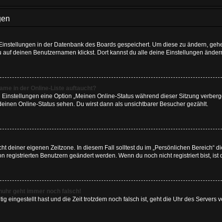
gen
e Einstellungen in der Datenbank des Boards gespeichert. Um diese zu ändern, gehe
u auf deinen Benutzernamen klickst. Dort kannst du alle deine Einstellungen änder
me in der Online-Liste auftaucht?
n Einstellungen eine Option „Meinen Online-Status während dieser Sitzung verber
deinen Online-Status sehen. Du wirst dann als unsichtbarer Besucher gezählt.
cht deiner eigenen Zeitzone. In diesem Fall solltest du im „Persönlichen Bereich“ d
on registrierten Benutzern geändert werden. Wenn du noch nicht registriert bist, ist d
renuhr geht immer noch falsch!
tig eingestellt hast und die Zeit trotzdem noch falsch ist, geht die Uhr des Servers v