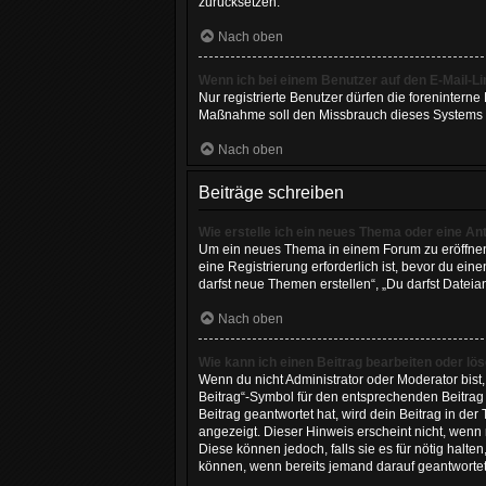
zurücksetzen.
Nach oben
Wenn ich bei einem Benutzer auf den E-Mail-Li
Nur registrierte Benutzer dürfen die forenintern
Maßnahme soll den Missbrauch dieses Systems 
Nach oben
Beiträge schreiben
Wie erstelle ich ein neues Thema oder eine An
Um ein neues Thema in einem Forum zu eröffnen, 
eine Registrierung erforderlich ist, bevor du ei
darfst neue Themen erstellen“, „Du darfst Dateia
Nach oben
Wie kann ich einen Beitrag bearbeiten oder lö
Wenn du nicht Administrator oder Moderator bist
Beitrag“-Symbol für den entsprechenden Beitrag a
Beitrag geantwortet hat, wird dein Beitrag in de
angezeigt. Dieser Hinweis erscheint nicht, wenn
Diese können jedoch, falls sie es für nötig halte
können, wenn bereits jemand darauf geantwortet