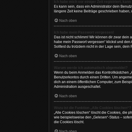
Ich habe mich vor einiger Zeit registriert, ka
Es kann sein, dass ein Administrator dein Benut
längere Zeit keine Beiträge geschrieben haben, 
Nach oben
Ich habe mein Passwort vergessen!
Das ist nicht schlimm! Wir können dir zwar dein 
habe mein Passwort vergessen“ klickst und den 
Solltest du trotzdem nicht in der Lage sein, dei
Nach oben
Warum werde ich automatisch abgemeldet?
Wenn du beim Anmelden das Kontrollkästchen „An
Benutzerkontos durch einen Dritten. Um angemel
dich an einem öffentlichen Computer, zum Beispie
Administration ausgeschaltet.
Nach oben
Wozu ist die Funktion „Alle Cookies löschen“?
„Alle Cookies löschen“ löscht die Cookies, die 
wie beispielsweise den „Gelesen“-Status – sofer
die Cookies löscht.
Nach oben