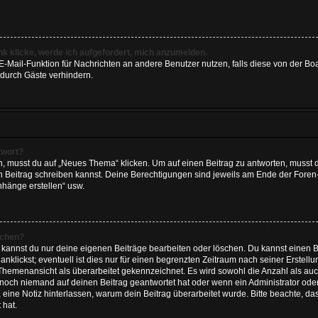
nk klicke, werde ich aufgefordert, mich anzumelden.
e E-Mail-Funktion für Nachrichten an andere Benutzer nutzen, falls diese von der Bo
durch Gäste verhindern.
twort?
musst du auf „Neues Thema“ klicken. Um auf einen Beitrag zu antworten, musst du
nen Beitrag schreiben kannst. Deine Berechtigungen sind jeweils am Ende der Foren- 
nhänge erstellen“ usw.
schen?
, kannst du nur deine eigenen Beiträge bearbeiten oder löschen. Du kannst einen 
nklickst; eventuell ist dies nur für einen begrenzten Zeitraum nach seiner Erstel
r Themenansicht als überarbeitet gekennzeichnet. Es wird sowohl die Anzahl als auc
 noch niemand auf deinen Beitrag geantwortet hat oder wenn ein Administrator oder
n, eine Notiz hinterlassen, warum dein Beitrag überarbeitet wurde. Bitte beachte, d
 hat.