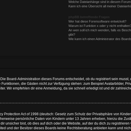
Welche Dateianhänge sind in diesem Forum
Kann ich eine Übersicht all meiner Dateianh
phpBB betreffende Fragen
Wer hat diese Forensoftware entwickelt?
Warum ist Funktion x oder y nicht enthalten
An wen soll ich mich wenden, falls es Besc
gibt?
Wie kann ich einen Administrator des Board
Die Board-Administration dieses Forums entscheidet, ob du registriert sein musst, u
iche Funktionen, die Gästen nicht zur Verfügung stehen: zum Beispiel Avatarbilder, 
ter. Wir empfehlen dir eine Anmeldung, da sie schnell erledigt ist und dir zahlreiche
 Protection Act of 1998 (deutsch: Gesetz zum Schutz der Privatsphäre von Kindern 
icherweise persönliche Daten von Kindern unter 13 Jahren erheben, hierzu die Zu
 unsicher bist, ob dies auf dich oder die Website, auf der du dich zu registrieren ve
ited und der Besitzer dieses Boards keine Rechtsberatung anbieten kann und nicht