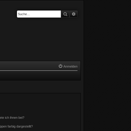
Suche
Erweiterte Suche
Anmelden
ete ich ihnen bei?
en farbig dargestellt?