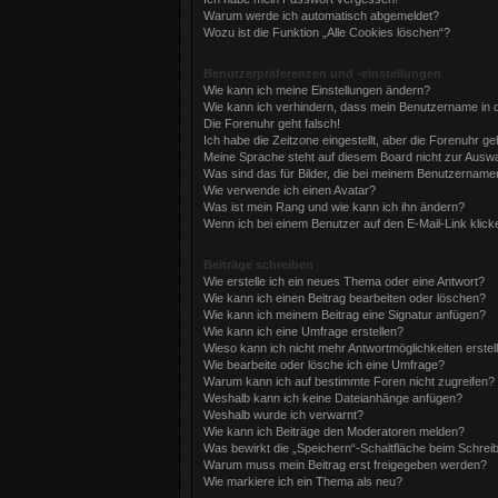
Warum werde ich automatisch abgemeldet?
Wozu ist die Funktion „Alle Cookies löschen“?
Benutzerpräferenzen und -einstellungen
Wie kann ich meine Einstellungen ändern?
Wie kann ich verhindern, dass mein Benutzername in d
Die Forenuhr geht falsch!
Ich habe die Zeitzone eingestellt, aber die Forenuhr g
Meine Sprache steht auf diesem Board nicht zur Auswa
Was sind das für Bilder, die bei meinem Benutzernam
Wie verwende ich einen Avatar?
Was ist mein Rang und wie kann ich ihn ändern?
Wenn ich bei einem Benutzer auf den E-Mail-Link klick
Beiträge schreiben
Wie erstelle ich ein neues Thema oder eine Antwort?
Wie kann ich einen Beitrag bearbeiten oder löschen?
Wie kann ich meinem Beitrag eine Signatur anfügen?
Wie kann ich eine Umfrage erstellen?
Wieso kann ich nicht mehr Antwortmöglichkeiten erstel
Wie bearbeite oder lösche ich eine Umfrage?
Warum kann ich auf bestimmte Foren nicht zugreifen?
Weshalb kann ich keine Dateianhänge anfügen?
Weshalb wurde ich verwarnt?
Wie kann ich Beiträge den Moderatoren melden?
Was bewirkt die „Speichern“-Schaltfläche beim Schrei
Warum muss mein Beitrag erst freigegeben werden?
Wie markiere ich ein Thema als neu?