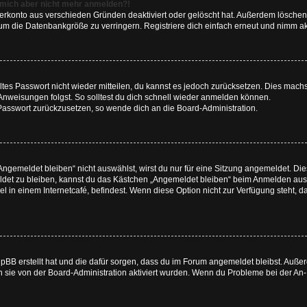
nn mich aber nicht mehr anmelden?!
zerkonto aus verschieden Gründen deaktiviert oder gelöscht hat. Außerdem löschen 
um die Datenbankgröße zu verringern. Registriere dich einfach erneut und nimm akt
altes Passwort nicht wieder mitteilen, du kannst es jedoch zurücksetzen. Dies mach
Anweisungen folgst. So solltest du dich schnell wieder anmelden können.
n Passwort zurückzusetzen, so wende dich an die Board-Administration.
gemeldet bleiben“ nicht auswählst, wirst du nur für eine Sitzung angemeldet. Di
det zu bleiben, kannst du das Kästchen „Angemeldet bleiben“ beim Anmelden ausw
l in einem Internetcafé, befindest. Wenn diese Option nicht zur Verfügung steht, 
phpBB erstellt hat und die dafür sorgen, dass du im Forum angemeldet bleibst. Au
n sie von der Board-Administration aktiviert wurden. Wenn du Probleme bei der An