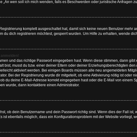
Frage „An wen soll ich mich wenden, falls es Beschwerden oder juristische Anfragen
 Registrierung komplett ausgeschaltet hat, damit sich keine neuen Benutzer mehr
 du dich registrieren möchtest, gesperrt wurden. Um Hilfe zu erhalten, wende dich
t anmelden!
namen und das richtige Passwort eingegeben hast. Wenn diese stimmen, dann gibt
lt bist, musst du bzw. einer deiner Eltern oder deiner Erziehungsberechtigten den
 vielleicht aktiviert werden. Bei einigen Boards müssen alle neu angemeldeten Mitgl
tor. Bei der Registrierung wurde dir mitgeteilt, ob eine Aktivierung nötig ist oder n
ob du deine E-Mail-Adresse korrekt eingegeben hast oder die E-Mail von einem Spa
ben wurde, dann kontaktiere einen Administrator.
hst, ob dein Benutzername und dein Passwort richtig sind. Wenn dies der Fall ist,
s ist ebenfalls möglich, dass ein Konfigurationsproblem mit der Website vorliegt, 