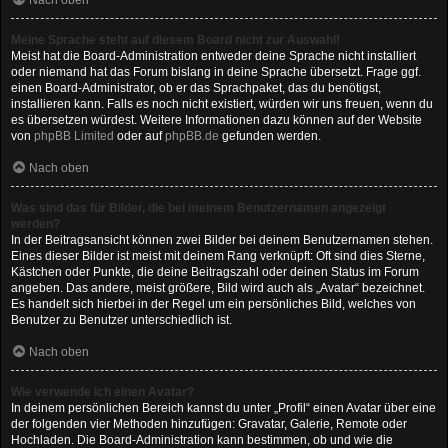
Nach oben
Meine Sprache steht auf diesem Board nicht zur Auswahl!
Meist hat die Board-Administration entweder deine Sprache nicht installiert
oder niemand hat das Forum bislang in deine Sprache übersetzt. Frage ggf.
einen Board-Administrator, ob er das Sprachpaket, das du benötigst,
installieren kann. Falls es noch nicht existiert, würden wir uns freuen, wenn du
es übersetzen würdest. Weitere Informationen dazu können auf der Website
von
phpBB Limited
oder auf
phpBB.de
gefunden werden.
Nach oben
Was sind das für Bilder, die bei meinem Benutzernamen angezeigt
werden?
In der Beitragsansicht können zwei Bilder bei deinem Benutzernamen stehen.
Eines dieser Bilder ist meist mit deinem Rang verknüpft: Oft sind dies Sterne,
Kästchen oder Punkte, die deine Beitragszahl oder deinen Status im Forum
angeben. Das andere, meist größere, Bild wird auch als „Avatar“ bezeichnet.
Es handelt sich hierbei in der Regel um ein persönliches Bild, welches von
Benutzer zu Benutzer unterschiedlich ist.
Nach oben
Wie verwende ich einen Avatar?
In deinem persönlichen Bereich kannst du unter „Profil“ einen Avatar über eine
der folgenden vier Methoden hinzufügen: Gravatar, Galerie, Remote oder
Hochladen. Die Board-Administration kann bestimmen, ob und wie die