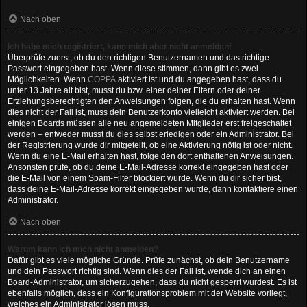
Nach oben
Ich habe mich registriert, kann mich aber nicht anmelden!
Überprüfe zuerst, ob du den richtigen Benutzernamen und das richtige
Passwort eingegeben hast. Wenn diese stimmen, dann gibt es zwei
Möglichkeiten. Wenn
COPPA
aktiviert ist und du angegeben hast, dass du
unter 13 Jahre alt bist, musst du bzw. einer deiner Eltern oder deiner
Erziehungsberechtigten den Anweisungen folgen, die du erhalten hast. Wenn
dies nicht der Fall ist, muss dein Benutzerkonto vielleicht aktiviert werden. Bei
einigen Boards müssen alle neu angemeldeten Mitglieder erst freigeschaltet
werden – entweder musst du dies selbst erledigen oder ein Administrator. Bei
der Registrierung wurde dir mitgeteilt, ob eine Aktivierung nötig ist oder nicht.
Wenn du eine E-Mail erhalten hast, folge den dort enthaltenen Anweisungen.
Ansonsten prüfe, ob du deine E-Mail-Adresse korrekt eingegeben hast oder
die E-Mail von einem Spam-Filter blockiert wurde. Wenn du dir sicher bist,
dass deine E-Mail-Adresse korrekt eingegeben wurde, dann kontaktiere einen
Administrator.
Nach oben
Warum kann ich mich nicht anmelden?
Dafür gibt es viele mögliche Gründe. Prüfe zunächst, ob dein Benutzername
und dein Passwort richtig sind. Wenn dies der Fall ist, wende dich an einen
Board-Administrator, um sicherzugehen, dass du nicht gesperrt wurdest. Es ist
ebenfalls möglich, dass ein Konfigurationsproblem mit der Website vorliegt,
welches ein Administrator lösen muss.