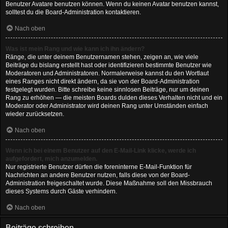
Benutzer Avatare benutzen können. Wenn du keinen Avatar benutzen kannst,
solltest du die Board-Administration kontaktieren.
Nach oben
Was ist mein Rang und wie kann ich ihn ändern?
Ränge, die unter deinem Benutzernamen stehen, zeigen an, wie viele
Beiträge du bislang erstellt hast oder identifizieren bestimmte Benutzer wie
Moderatoren und Administratoren. Normalerweise kannst du den Wortlaut
eines Ranges nicht direkt ändern, da sie von der Board-Administration
festgelegt wurden. Bitte schreibe keine sinnlosen Beiträge, nur um deinen
Rang zu erhöhen — die meisten Boards dulden dieses Verhalten nicht und ein
Moderator oder Administrator wird deinen Rang unter Umständen einfach
wieder zurücksetzen.
Nach oben
Wenn ich bei einem Benutzer auf den E-Mail-Link klicke, werde ich
aufgefordert, mich anzumelden.
Nur registrierte Benutzer dürfen die foreninterne E-Mail-Funktion für
Nachrichten an andere Benutzer nutzen, falls diese von der Board-
Administration freigeschaltet wurde. Diese Maßnahme soll den Missbrauch
dieses Systems durch Gäste verhindern.
Nach oben
Beiträge schreiben