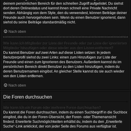
deinem persönlichen Bereich für den schnellen Zugriff aufgelistet. Du siehst
dort deren Onlinestatus und kannst ihnen schnell eine Private Nachricht
senden. Abhängig von dem Style, den du verwendest, können Beiträge deiner
Freunde auch hervorgehoben sein. Wenn du einen Benutzer ignorierst, dann
siehst du seine Beiträge standardmäßig nicht.
Nach oben
Wie kann ich Mitglieder zur Liste der Freunde oder zur Liste der ignorierten
Mitglieder hinzufügen oder diese wieder aus den Listen entfernen?
Du kannst Benutzer auf zwei Arten auf diese Listen setzen: In jedem
Benutzerprofil siehst du zwei Links: einen zum Hinzufügen zur Liste der
Freunde und einen zum Ignorieren des Benutzers. Außerdem kannst du im
persönlichen Bereich direkt Benutzer zu den Listen hinzufügen, indem du
deren Benutzernamen eingibst. An gleicher Stelle kannst du sie auch wieder
von den Listen entfernen.
Nach oben
Die Foren durchsuchen
Wie kann ich ein Forum oder mehrere Foren durchsuchen?
Du kannst die Foren durchsuchen, indem du einen Suchbegriff in die Suchbox
eingibst, die du in der Foren-Übersicht, der Foren- oder Themenansicht
findest. Erweiterte Suchmöglichkeiten erhältst du, indem du den „Erweiterte
Suche“-Link anklickst, der von jeder Seite des Forums aus verfügbar ist.