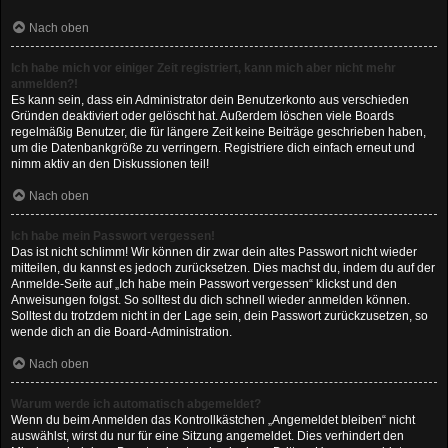
Nach oben
Ich habe mich vor einiger Zeit registriert, kann mich aber nicht mehr
anmelden?!
Es kann sein, dass ein Administrator dein Benutzerkonto aus verschieden
Gründen deaktiviert oder gelöscht hat. Außerdem löschen viele Boards
regelmäßig Benutzer, die für längere Zeit keine Beiträge geschrieben haben,
um die Datenbankgröße zu verringern. Registriere dich einfach erneut und
nimm aktiv an den Diskussionen teil!
Nach oben
Ich habe mein Passwort vergessen!
Das ist nicht schlimm! Wir können dir zwar dein altes Passwort nicht wieder
mitteilen, du kannst es jedoch zurücksetzen. Dies machst du, indem du auf der
Anmelde-Seite auf „Ich habe mein Passwort vergessen“ klickst und den
Anweisungen folgst. So solltest du dich schnell wieder anmelden können.
Solltest du trotzdem nicht in der Lage sein, dein Passwort zurückzusetzen, so
wende dich an die Board-Administration.
Nach oben
Warum werde ich automatisch abgemeldet?
Wenn du beim Anmelden das Kontrollkästchen „Angemeldet bleiben“ nicht
auswählst, wirst du nur für eine Sitzung angemeldet. Dies verhindert den