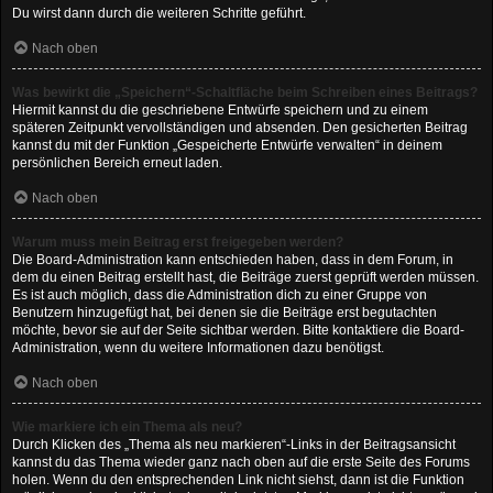
Du wirst dann durch die weiteren Schritte geführt.
Nach oben
Was bewirkt die „Speichern“-Schaltfläche beim Schreiben eines Beitrags?
Hiermit kannst du die geschriebene Entwürfe speichern und zu einem
späteren Zeitpunkt vervollständigen und absenden. Den gesicherten Beitrag
kannst du mit der Funktion „Gespeicherte Entwürfe verwalten“ in deinem
persönlichen Bereich erneut laden.
Nach oben
Warum muss mein Beitrag erst freigegeben werden?
Die Board-Administration kann entschieden haben, dass in dem Forum, in
dem du einen Beitrag erstellt hast, die Beiträge zuerst geprüft werden müssen.
Es ist auch möglich, dass die Administration dich zu einer Gruppe von
Benutzern hinzugefügt hat, bei denen sie die Beiträge erst begutachten
möchte, bevor sie auf der Seite sichtbar werden. Bitte kontaktiere die Board-
Administration, wenn du weitere Informationen dazu benötigst.
Nach oben
Wie markiere ich ein Thema als neu?
Durch Klicken des „Thema als neu markieren“-Links in der Beitragsansicht
kannst du das Thema wieder ganz nach oben auf die erste Seite des Forums
holen. Wenn du den entsprechenden Link nicht siehst, dann ist die Funktion