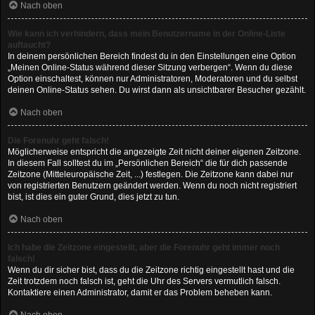
Nach oben
Wie kann ich verhindern, dass mein Benutzername in der Online-Liste
auftaucht?
In deinem persönlichen Bereich findest du in den Einstellungen eine Option
„Meinen Online-Status während dieser Sitzung verbergen“. Wenn du diese
Option einschaltest, können nur Administratoren, Moderatoren und du selbst
deinen Online-Status sehen. Du wirst dann als unsichtbarer Besucher gezählt.
Nach oben
Die Forenuhr geht falsch!
Möglicherweise entspricht die angezeigte Zeit nicht deiner eigenen Zeitzone.
In diesem Fall solltest du im „Persönlichen Bereich“ die für dich passende
Zeitzone (Mitteleuropäische Zeit, ...) festlegen. Die Zeitzone kann dabei nur
von registrierten Benutzern geändert werden. Wenn du noch nicht registriert
bist, ist dies ein guter Grund, dies jetzt zu tun.
Nach oben
Ich habe die Zeitzone eingestellt, aber die Forenuhr geht immer noch
falsch!
Wenn du dir sicher bist, dass du die Zeitzone richtig eingestellt hast und die
Zeit trotzdem noch falsch ist, geht die Uhr des Servers vermutlich falsch.
Kontaktiere einen Administrator, damit er das Problem beheben kann.