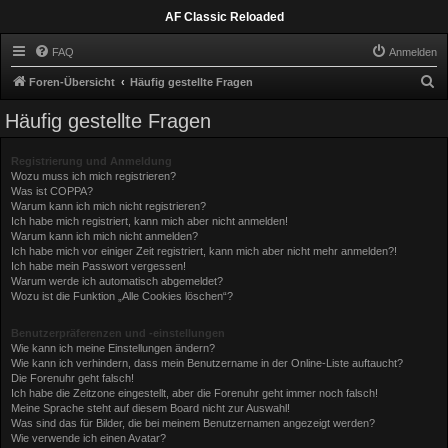
AF Classic Reloaded
FAQ
Anmelden
S
Foren-Übersicht
Häufig gestellte Fragen
u
Häufig gestellte Fragen
c
h
Registrierung und Anmeldung
Wozu muss ich mich registrieren?
e
Was ist COPPA?
Warum kann ich mich nicht registrieren?
Ich habe mich registriert, kann mich aber nicht anmelden!
Warum kann ich mich nicht anmelden?
Ich habe mich vor einiger Zeit registriert, kann mich aber nicht mehr anmelden?!
Ich habe mein Passwort vergessen!
Warum werde ich automatisch abgemeldet?
Wozu ist die Funktion „Alle Cookies löschen“?
Benutzerpräferenzen und -einstellungen
Wie kann ich meine Einstellungen ändern?
Wie kann ich verhindern, dass mein Benutzername in der Online-Liste auftaucht?
Die Forenuhr geht falsch!
Ich habe die Zeitzone eingestellt, aber die Forenuhr geht immer noch falsch!
Meine Sprache steht auf diesem Board nicht zur Auswahl!
Was sind das für Bilder, die bei meinem Benutzernamen angezeigt werden?
Wie verwende ich einen Avatar?