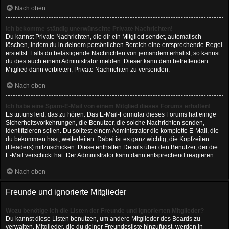
Nach oben
Ich bekomme ständig unerwünschte Private Nachrichten!
Du kannst Private Nachrichten, die dir ein Mitglied sendet, automatisch
löschen, indem du in deinem persönlichen Bereich eine entsprechende Regel
erstellst. Falls du belästigende Nachrichten von jemandem erhältst, so kannst
du dies auch einem Administrator melden. Dieser kann dem betreffenden
Mitglied dann verbieten, Private Nachrichten zu versenden.
Nach oben
Ich habe eine Spam-E-Mail von einem Mitglied dieses Forums erhalten!
Es tut uns leid, das zu hören. Das E-Mail-Formular dieses Forums hat einige
Sicherheitsvorkehrungen, die Benutzer, die solche Nachrichten senden,
identifizieren sollen. Du solltest einem Administrator die komplette E-Mail, die
du bekommen hast, weiterleiten. Dabei ist es ganz wichtig, die Kopfzeilen
(Headers) mitzuschicken. Diese enthalten Details über den Benutzer, der die
E-Mail verschickt hat. Der Administrator kann dann entsprechend reagieren.
Nach oben
Freunde und ignorierte Mitglieder
Wozu benötige ich die Listen der Freunde und ignorierten Mitglieder?
Du kannst diese Listen benutzen, um andere Mitglieder des Boards zu
verwalten. Mitglieder, die du deiner Freundesliste hinzufügst, werden in