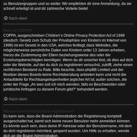
zu Benutzergruppen und so weiter. Wir empfehlen dir eine Anmeldung, da sie
schnell erledigt ist und dir zahlreiche Vorteile bietet.
Nach oben
Was ist COPPA?
COPPA, ausgeschrieben Children’s Online Privacy Protection Act of 1998
(deutsch: Gesetz zum Schutz der Privatsphäre von Kindern im Internet von
1998) ist ein Gesetz in den USA, welches festlegt, dass Websites, die
möglicherweise persönliche Daten von Kindern unter 13 Jahren erheben,
hierzu die Zustimmung der Eltern beziehungsweise des oder der
Erziehungsberechtigten benötigen. Wenn du dir unsicher bist, ob dies auf dich
oder die Website, auf der du dich zu registrieren versuchst, zutrifft, ziehe einen
rechtlichen Beistand zu Rate. Bitte beachte, dass phpBB Limited und der
Besitzer dieses Boards keine Rechtsberatung anbieten kann und nicht die
Anlaufstelle für Rechtsangelegenheiten jeglicher Art ist; außer solchen, die
unter der Frage „An wen soll ich mich wenden, falls es Beschwerden oder
juristische Anfragen zu diesem Forum gibt?“ behandelt werden.
Nach oben
Warum kann ich mich nicht registrieren?
Es kann sein, dass die Board-Administration die Registrierung komplett
ausgeschaltet hat, damit sich keine neuen Benutzer mehr anmelden können.
Es könnte auch sein, dass deine IP-Adresse oder der Benutzername, mit dem
du dich registrieren möchtest, gesperrt wurden. Um Hilfe zu erhalten, wende
dich an die Board-Administration.