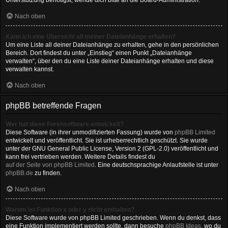
Unterstützung benötigst, wende dich bitte an die Board-Administration.
Nach oben
Kann ich eine Übersicht all meiner Dateianhänge erhalten?
Um eine Liste all deiner Dateianhänge zu erhalten, gehe in den persönlichen
Bereich. Dort findest du unter „Einstieg“ einen Punkt „Dateianhänge
verwalten“, über den du eine Liste deiner Dateianhänge erhalten und diese
verwalten kannst.
Nach oben
phpBB betreffende Fragen
Wer hat diese Forensoftware entwickelt?
Diese Software (in ihrer unmodifizierten Fassung) wurde von
phpBB Limited
entwickelt und veröffentlicht. Sie ist urheberrechtlich geschützt. Sie wurde
unter der GNU General Public License, Version 2 (GPL-2.0) veröffentlicht und
kann frei vertrieben werden. Weitere Details findest du
auf der Seite von phpBB Limited
. Eine deutschsprachige Anlaufstelle ist unter
phpBB.de
zu finden.
Nach oben
Warum ist Funktion x oder y nicht enthalten?
Diese Software wurde von phpBB Limited geschrieben. Wenn du denkst, dass
eine Funktion implementiert werden sollte, dann besuche
phpBB Ideas
, wo du