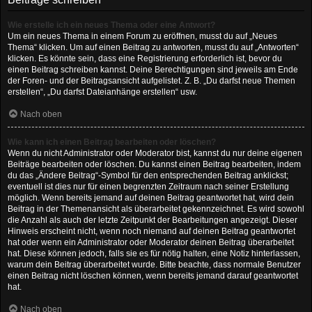
Wie erstelle ich ein neues Thema oder eine Antwort?
Um ein neues Thema in einem Forum zu eröffnen, musst du auf „Neues
Thema“ klicken. Um auf einen Beitrag zu antworten, musst du auf „Antworten“
klicken. Es könnte sein, dass eine Registrierung erforderlich ist, bevor du
einen Beitrag schreiben kannst. Deine Berechtigungen sind jeweils am Ende
der Foren- und der Beitragsansicht aufgelistet. Z. B. „Du darfst neue Themen
erstellen“, „Du darfst Dateianhänge erstellen“ usw.
Nach oben
Wie kann ich einen Beitrag bearbeiten oder löschen?
Wenn du nicht Administrator oder Moderator bist, kannst du nur deine eigenen
Beiträge bearbeiten oder löschen. Du kannst einen Beitrag bearbeiten, indem
du das „Ändere Beitrag“-Symbol für den entsprechenden Beitrag anklickst;
eventuell ist dies nur für einen begrenzten Zeitraum nach seiner Erstellung
möglich. Wenn bereits jemand auf deinen Beitrag geantwortet hat, wird dein
Beitrag in der Themenansicht als überarbeitet gekennzeichnet. Es wird sowohl
die Anzahl als auch der letzte Zeitpunkt der Bearbeitungen angezeigt. Dieser
Hinweis erscheint nicht, wenn noch niemand auf deinen Beitrag geantwortet
hat oder wenn ein Administrator oder Moderator deinen Beitrag überarbeitet
hat. Diese können jedoch, falls sie es für nötig halten, eine Notiz hinterlassen,
warum dein Beitrag überarbeitet wurde. Bitte beachte, dass normale Benutzer
einen Beitrag nicht löschen können, wenn bereits jemand darauf geantwortet
hat.
Nach oben