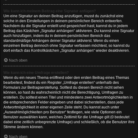
Wie kann ich meinem Beitrag eine Signatur anfügen?
Um eine Signatur an deinen Beitrag anzufügen, musst du zunächst eine
solche in den Einstellungen in deinem persönlichen Bereich entwerfen.
Nachdem du die Signatur erstellt und gespeichert hast, kannst du in jedem
Beitrag das Kästchen „Signatur anhängen“ aktivieren. Du kannst eine Signatur
auch hinzufügen, indem du in deinem persönlichen Bereich das
standardmäßige Anhängen deiner Signatur aktivierst. Wenn du einen
einzelnen Beitrag dennoch ohne Signatur verfassen möchtest, so kannst du
dort einfach das Kontrollkästchen „Signatur anhängen“ wieder deaktivieren.
Nach oben
Wie kann ich eine Umfrage erstellen?
Wenn du ein neues Thema eröffnest oder den ersten Beitrag eines Themas
bearbeitest, findest du ein Register „Umfrage erstellen“ unterhalb des
Formulars zur Beitragserstellung. Solltest du diesen Bereich nicht sehen
können, so hast du wahrscheinlich nicht die Berechtigung, Umfragen zu
erstellen. Du solltest einen Titel und mindestens zwei Antwortmöglichkeiten in
die entsprechenden Felder eingeben und dabei sicherstellen, dass jede
Antwortmöglichkeit in einer eigenen Zeile steht. Du kannst auch unter
„Auswahlmöglichkeiten pro Benutzer“ festlegen, wie viele Optionen ein
Benutzer auswählen kann, welches Zeitlimit für die Umfrage gilt (0 bedeutet
dabei eine zeitlich unbegrenzte Umfrage) und schließlich, ob die Benutzer ihre
Stimme ändern können.
Nach oben