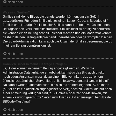
Nach oben
Was sind Smilies?
Smilies sind kleine Bilder, die benutzt werden können, um ein Gefühl
auszudrücken. Für jeden Smilie gibt es einen kurzen Code, z. B. bedeutet :)
fröhlich und :( traurig. Die Liste aller Smilies kannst du beim Verfassen eines
Beitrags sehen. Versuche bitte trotzdem, Smilies nicht zu häufig zu benutzen,
sie können einen Beitrag schnell unlesbar machen und ein Moderator könnte
deshalb deinen Beitrag entsprechend überarbeiten oder gar komplett löschen.
Die Board-Administration kann auch die Anzahl der Smilies begrenzen, die du
in einem Beitrag benutzen kannst.
Nach oben
Kann ich Bilder in meine Beiträge einfügen?
Ja, Bilder können in deinem Beitrag angezeigt werden. Wenn die
Administration Dateianhänge erlaubt hat, kannst du das Bild auch direkt
hochladen. Ansonsten musst du zu einem Bild verlinken, das auf einem
öffentlich zugänglichen Server liegt, z. B. http://www.domain.tld/mein-bild.gif.
Du kannst weder Bilder verlinken, die sich auf deinem eigenen PC befinden
(außer es ist ein öffentlich zugänglicher Server), noch zu Bildern, die nur nach
einer Anmeldung verfügbar sind, z. B. Hotmail- oder Yahoo-Mailboxen, mit
einem Passwort geschützte Seiten usw. Um das Bild anzuzeigen, benutze den
BBCode-Tag „[img]“.
Nach oben