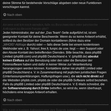
deine Stimme für bestehende Vorschläge abgeben oder neue Funktionen
vorschlagen kannst.
Nach oben
An wen soll ich mich wenden, falls es Beschwerden oder juristische
Anfragen zu diesem Forum gibt?
Jeder Administrator, der auf der „Das Team“-Seite aufgeführt ist, ist ein
geeigneter Kontakt für deine Beschwerde. Wenn du so keine Antwort erhältst,
solltest du den Besitzer der Domain kontaktieren (führe dazu eine
„WHOIS“-Abfrage
durch) oder — falls diese Seite bei einem kostenlosen
Webhoster wie z. B. Yahoo!, free.fr, funpic.de usw. liegt — den Support oder
den Abuse-Kontakt des betreffenden Dienstes. Bitte beachte, dass phpBB
Limited (phpBB.com) und phpBB Deutschland e. V. (phpBB.de)
absolut
keinen Einfluss
auf die Benutzung oder den oder die Benutzer der
Forensoftware haben und dafür in keiner Weise zur Verantwortung
herangezogen werden können. Kontaktiere daher nie phpBB Limited oder
phpBB Deutschland e. V. in Zusammenhang mit jeglichen juristischen Fragen
(Unterlassungserklärungen, Haftungsfragen usw.), die
sich nicht direkt
auf
die Websiten phpbb.com, phpbb.de oder die phpBB-Software selbst beziehen.
Falls du phpBB Limited oder phpBB Deutschland e. V. E-Mails schreibst, die
die
Softwarenutzung durch Dritte
betreffen, so wirst du, wenn überhaupt,
höchstens eine knappe Antwort erhalten.
Nach oben
Wie kann ich einen Administrator des Boards kontaktieren?