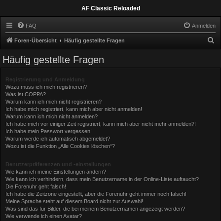
AF Classic Reloaded
FAQ
Anmelden
S
Foren-Übersicht
Häufig gestellte Fragen
u
Häufig gestellte Fragen
c
h
Registrierung und Anmeldung
Wozu muss ich mich registrieren?
e
Was ist COPPA?
Warum kann ich mich nicht registrieren?
Ich habe mich registriert, kann mich aber nicht anmelden!
Warum kann ich mich nicht anmelden?
Ich habe mich vor einiger Zeit registriert, kann mich aber nicht mehr anmelden?!
Ich habe mein Passwort vergessen!
Warum werde ich automatisch abgemeldet?
Wozu ist die Funktion „Alle Cookies löschen“?
Benutzerpräferenzen und -einstellungen
Wie kann ich meine Einstellungen ändern?
Wie kann ich verhindern, dass mein Benutzername in der Online-Liste auftaucht?
Die Forenuhr geht falsch!
Ich habe die Zeitzone eingestellt, aber die Forenuhr geht immer noch falsch!
Meine Sprache steht auf diesem Board nicht zur Auswahl!
Was sind das für Bilder, die bei meinem Benutzernamen angezeigt werden?
Wie verwende ich einen Avatar?