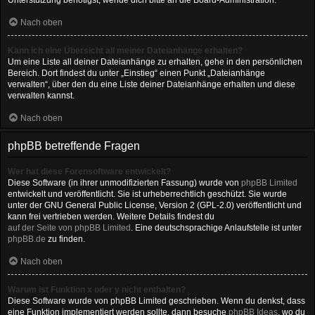
Unterstützung benötigst, wende dich bitte an die Board-Administration.
Nach oben
Kann ich eine Übersicht all meiner Dateianhänge erhalten?
Um eine Liste all deiner Dateianhänge zu erhalten, gehe in den persönlichen
Bereich. Dort findest du unter „Einstieg“ einen Punkt „Dateianhänge
verwalten“, über den du eine Liste deiner Dateianhänge erhalten und diese
verwalten kannst.
Nach oben
phpBB betreffende Fragen
Wer hat diese Forensoftware entwickelt?
Diese Software (in ihrer unmodifizierten Fassung) wurde von
phpBB Limited
entwickelt und veröffentlicht. Sie ist urheberrechtlich geschützt. Sie wurde
unter der GNU General Public License, Version 2 (GPL-2.0) veröffentlicht und
kann frei vertrieben werden. Weitere Details findest du
auf der Seite von phpBB Limited
. Eine deutschsprachige Anlaufstelle ist unter
phpBB.de
zu finden.
Nach oben
Warum ist Funktion x oder y nicht enthalten?
Diese Software wurde von phpBB Limited geschrieben. Wenn du denkst, dass
eine Funktion implementiert werden sollte, dann besuche
phpBB Ideas
, wo du