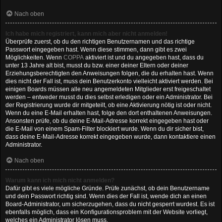
Nach oben
Ich habe mich registriert, kann mich aber nicht anmelden!
Überprüfe zuerst, ob du den richtigen Benutzernamen und das richtige
Passwort eingegeben hast. Wenn diese stimmen, dann gibt es zwei
Möglichkeiten. Wenn
COPPA
aktiviert ist und du angegeben hast, dass du
unter 13 Jahre alt bist, musst du bzw. einer deiner Eltern oder deiner
Erziehungsberechtigten den Anweisungen folgen, die du erhalten hast. Wenn
dies nicht der Fall ist, muss dein Benutzerkonto vielleicht aktiviert werden. Bei
einigen Boards müssen alle neu angemeldeten Mitglieder erst freigeschaltet
werden – entweder musst du dies selbst erledigen oder ein Administrator. Bei
der Registrierung wurde dir mitgeteilt, ob eine Aktivierung nötig ist oder nicht.
Wenn du eine E-Mail erhalten hast, folge den dort enthaltenen Anweisungen.
Ansonsten prüfe, ob du deine E-Mail-Adresse korrekt eingegeben hast oder
die E-Mail von einem Spam-Filter blockiert wurde. Wenn du dir sicher bist,
dass deine E-Mail-Adresse korrekt eingegeben wurde, dann kontaktiere einen
Administrator.
Nach oben
Warum kann ich mich nicht anmelden?
Dafür gibt es viele mögliche Gründe. Prüfe zunächst, ob dein Benutzername
und dein Passwort richtig sind. Wenn dies der Fall ist, wende dich an einen
Board-Administrator, um sicherzugehen, dass du nicht gesperrt wurdest. Es ist
ebenfalls möglich, dass ein Konfigurationsproblem mit der Website vorliegt,
welches ein Administrator lösen muss.