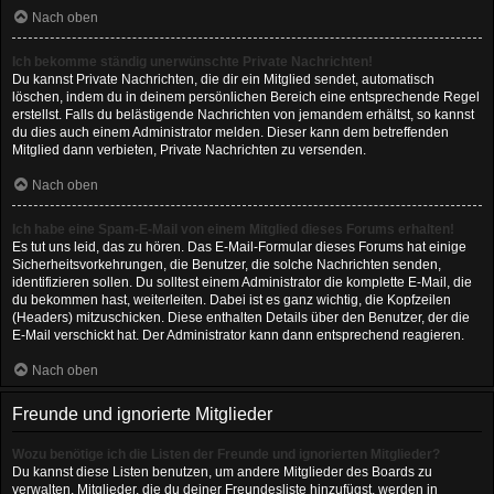
Nach oben
Ich bekomme ständig unerwünschte Private Nachrichten!
Du kannst Private Nachrichten, die dir ein Mitglied sendet, automatisch
löschen, indem du in deinem persönlichen Bereich eine entsprechende Regel
erstellst. Falls du belästigende Nachrichten von jemandem erhältst, so kannst
du dies auch einem Administrator melden. Dieser kann dem betreffenden
Mitglied dann verbieten, Private Nachrichten zu versenden.
Nach oben
Ich habe eine Spam-E-Mail von einem Mitglied dieses Forums erhalten!
Es tut uns leid, das zu hören. Das E-Mail-Formular dieses Forums hat einige
Sicherheitsvorkehrungen, die Benutzer, die solche Nachrichten senden,
identifizieren sollen. Du solltest einem Administrator die komplette E-Mail, die
du bekommen hast, weiterleiten. Dabei ist es ganz wichtig, die Kopfzeilen
(Headers) mitzuschicken. Diese enthalten Details über den Benutzer, der die
E-Mail verschickt hat. Der Administrator kann dann entsprechend reagieren.
Nach oben
Freunde und ignorierte Mitglieder
Wozu benötige ich die Listen der Freunde und ignorierten Mitglieder?
Du kannst diese Listen benutzen, um andere Mitglieder des Boards zu
verwalten. Mitglieder, die du deiner Freundesliste hinzufügst, werden in