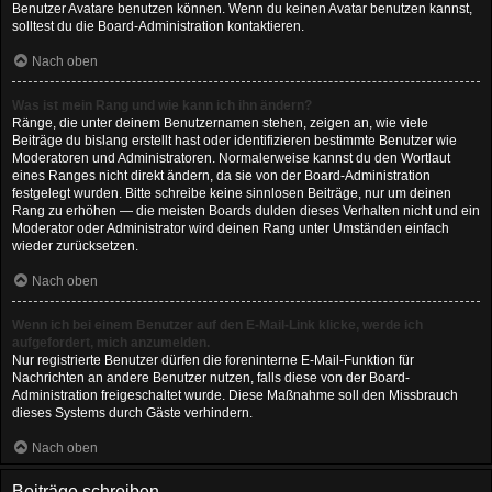
Benutzer Avatare benutzen können. Wenn du keinen Avatar benutzen kannst,
solltest du die Board-Administration kontaktieren.
Nach oben
Was ist mein Rang und wie kann ich ihn ändern?
Ränge, die unter deinem Benutzernamen stehen, zeigen an, wie viele
Beiträge du bislang erstellt hast oder identifizieren bestimmte Benutzer wie
Moderatoren und Administratoren. Normalerweise kannst du den Wortlaut
eines Ranges nicht direkt ändern, da sie von der Board-Administration
festgelegt wurden. Bitte schreibe keine sinnlosen Beiträge, nur um deinen
Rang zu erhöhen — die meisten Boards dulden dieses Verhalten nicht und ein
Moderator oder Administrator wird deinen Rang unter Umständen einfach
wieder zurücksetzen.
Nach oben
Wenn ich bei einem Benutzer auf den E-Mail-Link klicke, werde ich
aufgefordert, mich anzumelden.
Nur registrierte Benutzer dürfen die foreninterne E-Mail-Funktion für
Nachrichten an andere Benutzer nutzen, falls diese von der Board-
Administration freigeschaltet wurde. Diese Maßnahme soll den Missbrauch
dieses Systems durch Gäste verhindern.
Nach oben
Beiträge schreiben