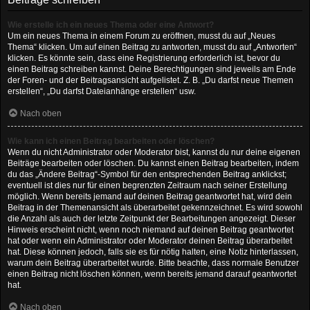
Wie erstelle ich ein neues Thema oder eine Antwort?
Um ein neues Thema in einem Forum zu eröffnen, musst du auf „Neues
Thema“ klicken. Um auf einen Beitrag zu antworten, musst du auf „Antworten“
klicken. Es könnte sein, dass eine Registrierung erforderlich ist, bevor du
einen Beitrag schreiben kannst. Deine Berechtigungen sind jeweils am Ende
der Foren- und der Beitragsansicht aufgelistet. Z. B. „Du darfst neue Themen
erstellen“, „Du darfst Dateianhänge erstellen“ usw.
Nach oben
Wie kann ich einen Beitrag bearbeiten oder löschen?
Wenn du nicht Administrator oder Moderator bist, kannst du nur deine eigenen
Beiträge bearbeiten oder löschen. Du kannst einen Beitrag bearbeiten, indem
du das „Ändere Beitrag“-Symbol für den entsprechenden Beitrag anklickst;
eventuell ist dies nur für einen begrenzten Zeitraum nach seiner Erstellung
möglich. Wenn bereits jemand auf deinen Beitrag geantwortet hat, wird dein
Beitrag in der Themenansicht als überarbeitet gekennzeichnet. Es wird sowohl
die Anzahl als auch der letzte Zeitpunkt der Bearbeitungen angezeigt. Dieser
Hinweis erscheint nicht, wenn noch niemand auf deinen Beitrag geantwortet
hat oder wenn ein Administrator oder Moderator deinen Beitrag überarbeitet
hat. Diese können jedoch, falls sie es für nötig halten, eine Notiz hinterlassen,
warum dein Beitrag überarbeitet wurde. Bitte beachte, dass normale Benutzer
einen Beitrag nicht löschen können, wenn bereits jemand darauf geantwortet
hat.
Nach oben