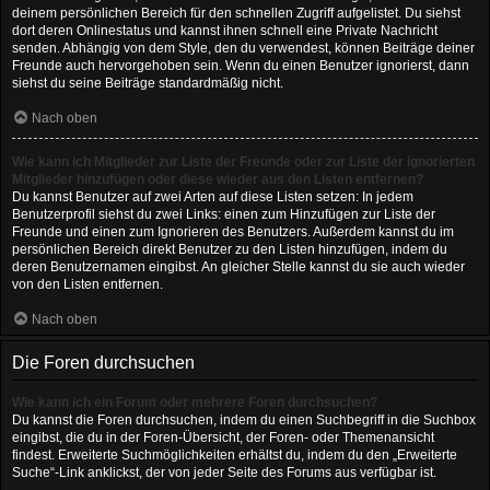
deinem persönlichen Bereich für den schnellen Zugriff aufgelistet. Du siehst
dort deren Onlinestatus und kannst ihnen schnell eine Private Nachricht
senden. Abhängig von dem Style, den du verwendest, können Beiträge deiner
Freunde auch hervorgehoben sein. Wenn du einen Benutzer ignorierst, dann
siehst du seine Beiträge standardmäßig nicht.
Nach oben
Wie kann ich Mitglieder zur Liste der Freunde oder zur Liste der ignorierten
Mitglieder hinzufügen oder diese wieder aus den Listen entfernen?
Du kannst Benutzer auf zwei Arten auf diese Listen setzen: In jedem
Benutzerprofil siehst du zwei Links: einen zum Hinzufügen zur Liste der
Freunde und einen zum Ignorieren des Benutzers. Außerdem kannst du im
persönlichen Bereich direkt Benutzer zu den Listen hinzufügen, indem du
deren Benutzernamen eingibst. An gleicher Stelle kannst du sie auch wieder
von den Listen entfernen.
Nach oben
Die Foren durchsuchen
Wie kann ich ein Forum oder mehrere Foren durchsuchen?
Du kannst die Foren durchsuchen, indem du einen Suchbegriff in die Suchbox
eingibst, die du in der Foren-Übersicht, der Foren- oder Themenansicht
findest. Erweiterte Suchmöglichkeiten erhältst du, indem du den „Erweiterte
Suche“-Link anklickst, der von jeder Seite des Forums aus verfügbar ist.