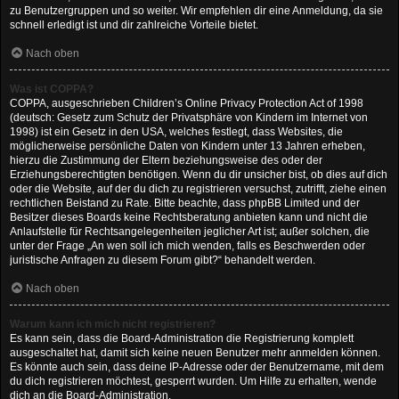
zu Benutzergruppen und so weiter. Wir empfehlen dir eine Anmeldung, da sie
schnell erledigt ist und dir zahlreiche Vorteile bietet.
Nach oben
Was ist COPPA?
COPPA, ausgeschrieben Children’s Online Privacy Protection Act of 1998
(deutsch: Gesetz zum Schutz der Privatsphäre von Kindern im Internet von
1998) ist ein Gesetz in den USA, welches festlegt, dass Websites, die
möglicherweise persönliche Daten von Kindern unter 13 Jahren erheben,
hierzu die Zustimmung der Eltern beziehungsweise des oder der
Erziehungsberechtigten benötigen. Wenn du dir unsicher bist, ob dies auf dich
oder die Website, auf der du dich zu registrieren versuchst, zutrifft, ziehe einen
rechtlichen Beistand zu Rate. Bitte beachte, dass phpBB Limited und der
Besitzer dieses Boards keine Rechtsberatung anbieten kann und nicht die
Anlaufstelle für Rechtsangelegenheiten jeglicher Art ist; außer solchen, die
unter der Frage „An wen soll ich mich wenden, falls es Beschwerden oder
juristische Anfragen zu diesem Forum gibt?“ behandelt werden.
Nach oben
Warum kann ich mich nicht registrieren?
Es kann sein, dass die Board-Administration die Registrierung komplett
ausgeschaltet hat, damit sich keine neuen Benutzer mehr anmelden können.
Es könnte auch sein, dass deine IP-Adresse oder der Benutzername, mit dem
du dich registrieren möchtest, gesperrt wurden. Um Hilfe zu erhalten, wende
dich an die Board-Administration.