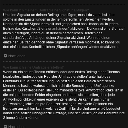
Wie kann ich meinem Beitrag eine Signatur anfügen?
Um eine Signatur an deinen Beitrag anzufügen, musst du zunächst eine
solche in den Einstellungen in deinem persönlichen Bereich entwerfen.
Nachdem du die Signatur erstellt und gespeichert hast, kannst du in jedem
Beitrag das Kästchen „Signatur anhängen“ aktivieren. Du kannst eine Signatur
auch hinzufügen, indem du in deinem persönlichen Bereich das
standardmäßige Anhängen deiner Signatur aktivierst. Wenn du einen
einzelnen Beitrag dennoch ohne Signatur verfassen möchtest, so kannst du
dort einfach das Kontrollkästchen „Signatur anhängen“ wieder deaktivieren.
Nach oben
Wie kann ich eine Umfrage erstellen?
Wenn du ein neues Thema eröffnest oder den ersten Beitrag eines Themas
bearbeitest, findest du ein Register „Umfrage erstellen“ unterhalb des
Formulars zur Beitragserstellung. Solltest du diesen Bereich nicht sehen
können, so hast du wahrscheinlich nicht die Berechtigung, Umfragen zu
erstellen. Du solltest einen Titel und mindestens zwei Antwortmöglichkeiten in
die entsprechenden Felder eingeben und dabei sicherstellen, dass jede
Antwortmöglichkeit in einer eigenen Zeile steht. Du kannst auch unter
„Auswahlmöglichkeiten pro Benutzer“ festlegen, wie viele Optionen ein
Benutzer auswählen kann, welches Zeitlimit für die Umfrage gilt (0 bedeutet
dabei eine zeitlich unbegrenzte Umfrage) und schließlich, ob die Benutzer ihre
Stimme ändern können.
Nach oben