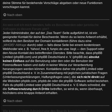
deine Stimme für bestehende Vorschläge abgeben oder neue Funktionen
vorschlagen kannst.
Nach oben
An wen soll ich mich wenden, falls es Beschwerden oder juristische
Anfragen zu diesem Forum gibt?
Jeder Administrator, der auf der „Das Team“-Seite aufgeführt ist, ist ein
geeigneter Kontakt für deine Beschwerde. Wenn du so keine Antwort erhältst,
solltest du den Besitzer der Domain kontaktieren (führe dazu eine
„WHOIS“-Abfrage
durch) oder — falls diese Seite bei einem kostenlosen
Webhoster wie z. B. Yahoo!, free.fr, funpic.de usw. liegt — den Support oder
den Abuse-Kontakt des betreffenden Dienstes. Bitte beachte, dass phpBB
Limited (phpBB.com) und phpBB Deutschland e. V. (phpBB.de)
absolut
keinen Einfluss
auf die Benutzung oder den oder die Benutzer der
Forensoftware haben und dafür in keiner Weise zur Verantwortung
herangezogen werden können. Kontaktiere daher nie phpBB Limited oder
phpBB Deutschland e. V. in Zusammenhang mit jeglichen juristischen Fragen
(Unterlassungserklärungen, Haftungsfragen usw.), die
sich nicht direkt
auf
die Websiten phpbb.com, phpbb.de oder die phpBB-Software selbst beziehen.
Falls du phpBB Limited oder phpBB Deutschland e. V. E-Mails schreibst, die
die
Softwarenutzung durch Dritte
betreffen, so wirst du, wenn überhaupt,
höchstens eine knappe Antwort erhalten.
Nach oben
Wie kann ich einen Administrator des Boards kontaktieren?