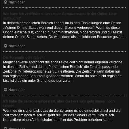
Nach oben
Wie kann ich verhindern, dass mein Benutzername in der Online-Liste
auftaucht?
In deinem persönlichen Bereich findest du in den Einstellungen eine Option
„Meinen Online-Status während dieser Sitzung verbergen“. Wenn du diese
Option einschaltest, können nur Administratoren, Moderatoren und du selbst
deinen Online-Status sehen. Du wirst dann als unsichtbarer Besucher gezählt.
Nach oben
Die Forenuhr geht falsch!
Möglicherweise entspricht die angezeigte Zeit nicht deiner eigenen Zeitzone.
In diesem Fall solltest du im „Persönlichen Bereich“ die für dich passende
Zeitzone (Mitteleuropäische Zeit, ...) festlegen. Die Zeitzone kann dabei nur
von registrierten Benutzern geändert werden. Wenn du noch nicht registriert
bist, ist dies ein guter Grund, dies jetzt zu tun.
Nach oben
Ich habe die Zeitzone eingestellt, aber die Forenuhr geht immer noch
falsch!
Wenn du dir sicher bist, dass du die Zeitzone richtig eingestellt hast und die
Zeit trotzdem noch falsch ist, geht die Uhr des Servers vermutlich falsch.
Kontaktiere einen Administrator, damit er das Problem beheben kann.