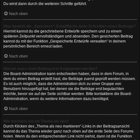
Du wirst dann durch die weiteren Schritte geführt.
Nach oben
Was bewirkt die „Speichern“-Schaltfläche beim Schreiben eines Beitrags?
Hiermit kannst du die geschriebene Entwürfe speichern und zu einem
späteren Zeitpunkt vervollständigen und absenden. Den gesicherten Beitrag
kannst du mit der Funktion „Gespeicherte Entwürfe verwalten“ in deinem
persönlichen Bereich erneut laden.
Nach oben
Warum muss mein Beitrag erst freigegeben werden?
Die Board-Administration kann entschieden haben, dass in dem Forum, in
dem du einen Beitrag erstellt hast, die Beiträge zuerst geprüft werden müssen.
Es ist auch möglich, dass die Administration dich zu einer Gruppe von
Benutzern hinzugefügt hat, bei denen sie die Beiträge erst begutachten
möchte, bevor sie auf der Seite sichtbar werden. Bitte kontaktiere die Board-
Administration, wenn du weitere Informationen dazu benötigst.
Nach oben
Wie markiere ich ein Thema als neu?
Durch Klicken des „Thema als neu markieren“-Links in der Beitragsansicht
kannst du das Thema wieder ganz nach oben auf die erste Seite des Forums
holen. Wenn du den entsprechenden Link nicht siehst, dann ist die Funktion