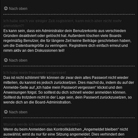
Nach oben
Ich habe mich vor einiger Zeit registriert, kann mich aber nicht mehr
anmelden?!
Es kann sein, dass ein Administrator dein Benutzerkonto aus verschieden
Gründen deaktiviert oder gelöscht hat. Außerdem löschen viele Boards
regelmäßig Benutzer, die für längere Zeit keine Beiträge geschrieben haben,
um die Datenbankgröße zu verringern. Registriere dich einfach erneut und
nimm aktiv an den Diskussionen teil!
Nach oben
Ich habe mein Passwort vergessen!
Das ist nicht schlimm! Wir können dir zwar dein altes Passwort nicht wieder
mitteilen, du kannst es jedoch zurücksetzen. Dies machst du, indem du auf der
Anmelde-Seite auf „Ich habe mein Passwort vergessen“ klickst und den
Anweisungen folgst. So solltest du dich schnell wieder anmelden können.
Solltest du trotzdem nicht in der Lage sein, dein Passwort zurückzusetzen, so
wende dich an die Board-Administration.
Nach oben
Warum werde ich automatisch abgemeldet?
Wenn du beim Anmelden das Kontrollkästchen „Angemeldet bleiben“ nicht
auswählst, wirst du nur für eine Sitzung angemeldet. Dies verhindert den