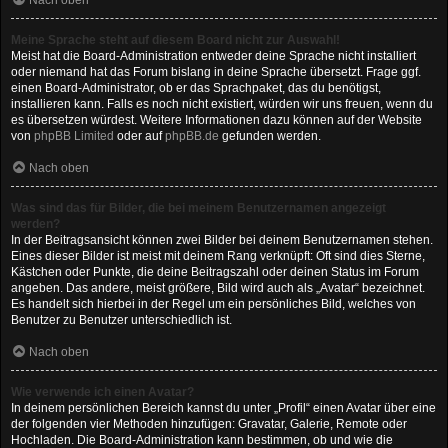
Nach oben
Meine Sprache steht auf diesem Board nicht zur Auswahl!
Meist hat die Board-Administration entweder deine Sprache nicht installiert
oder niemand hat das Forum bislang in deine Sprache übersetzt. Frage ggf.
einen Board-Administrator, ob er das Sprachpaket, das du benötigst,
installieren kann. Falls es noch nicht existiert, würden wir uns freuen, wenn du
es übersetzen würdest. Weitere Informationen dazu können auf der Website
von
phpBB Limited
oder auf
phpBB.de
gefunden werden.
Nach oben
Was sind das für Bilder, die bei meinem Benutzernamen angezeigt
werden?
In der Beitragsansicht können zwei Bilder bei deinem Benutzernamen stehen.
Eines dieser Bilder ist meist mit deinem Rang verknüpft: Oft sind dies Sterne,
Kästchen oder Punkte, die deine Beitragszahl oder deinen Status im Forum
angeben. Das andere, meist größere, Bild wird auch als „Avatar“ bezeichnet.
Es handelt sich hierbei in der Regel um ein persönliches Bild, welches von
Benutzer zu Benutzer unterschiedlich ist.
Nach oben
Wie verwende ich einen Avatar?
In deinem persönlichen Bereich kannst du unter „Profil“ einen Avatar über eine
der folgenden vier Methoden hinzufügen: Gravatar, Galerie, Remote oder
Hochladen. Die Board-Administration kann bestimmen, ob und wie die