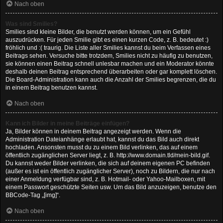
Nach oben
Was sind Smilies?
Smilies sind kleine Bilder, die benutzt werden können, um ein Gefühl
auszudrücken. Für jeden Smilie gibt es einen kurzen Code, z. B. bedeutet :)
fröhlich und :( traurig. Die Liste aller Smilies kannst du beim Verfassen eines
Beitrags sehen. Versuche bitte trotzdem, Smilies nicht zu häufig zu benutzen,
sie können einen Beitrag schnell unlesbar machen und ein Moderator könnte
deshalb deinen Beitrag entsprechend überarbeiten oder gar komplett löschen.
Die Board-Administration kann auch die Anzahl der Smilies begrenzen, die du
in einem Beitrag benutzen kannst.
Nach oben
Kann ich Bilder in meine Beiträge einfügen?
Ja, Bilder können in deinem Beitrag angezeigt werden. Wenn die
Administration Dateianhänge erlaubt hat, kannst du das Bild auch direkt
hochladen. Ansonsten musst du zu einem Bild verlinken, das auf einem
öffentlich zugänglichen Server liegt, z. B. http://www.domain.tld/mein-bild.gif.
Du kannst weder Bilder verlinken, die sich auf deinem eigenen PC befinden
(außer es ist ein öffentlich zugänglicher Server), noch zu Bildern, die nur nach
einer Anmeldung verfügbar sind, z. B. Hotmail- oder Yahoo-Mailboxen, mit
einem Passwort geschützte Seiten usw. Um das Bild anzuzeigen, benutze den
BBCode-Tag „[img]“.
Nach oben