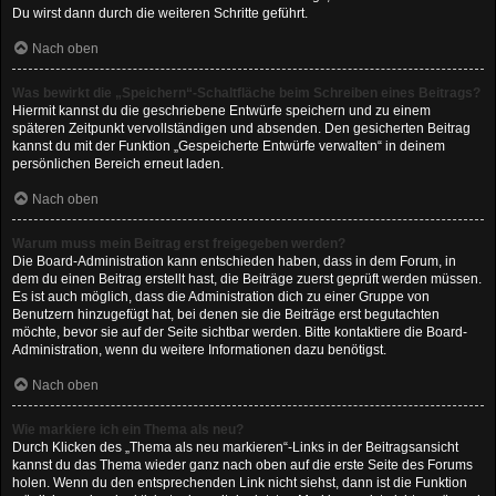
Du wirst dann durch die weiteren Schritte geführt.
Nach oben
Was bewirkt die „Speichern“-Schaltfläche beim Schreiben eines Beitrags?
Hiermit kannst du die geschriebene Entwürfe speichern und zu einem
späteren Zeitpunkt vervollständigen und absenden. Den gesicherten Beitrag
kannst du mit der Funktion „Gespeicherte Entwürfe verwalten“ in deinem
persönlichen Bereich erneut laden.
Nach oben
Warum muss mein Beitrag erst freigegeben werden?
Die Board-Administration kann entschieden haben, dass in dem Forum, in
dem du einen Beitrag erstellt hast, die Beiträge zuerst geprüft werden müssen.
Es ist auch möglich, dass die Administration dich zu einer Gruppe von
Benutzern hinzugefügt hat, bei denen sie die Beiträge erst begutachten
möchte, bevor sie auf der Seite sichtbar werden. Bitte kontaktiere die Board-
Administration, wenn du weitere Informationen dazu benötigst.
Nach oben
Wie markiere ich ein Thema als neu?
Durch Klicken des „Thema als neu markieren“-Links in der Beitragsansicht
kannst du das Thema wieder ganz nach oben auf die erste Seite des Forums
holen. Wenn du den entsprechenden Link nicht siehst, dann ist die Funktion