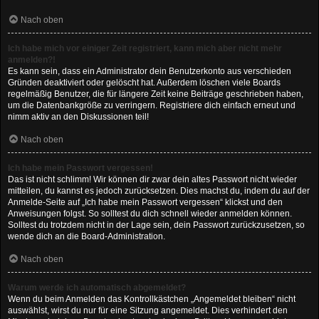
Nach oben
Ich habe mich vor einiger Zeit registriert, kann mich aber nicht mehr
anmelden?!
Es kann sein, dass ein Administrator dein Benutzerkonto aus verschieden
Gründen deaktiviert oder gelöscht hat. Außerdem löschen viele Boards
regelmäßig Benutzer, die für längere Zeit keine Beiträge geschrieben haben,
um die Datenbankgröße zu verringern. Registriere dich einfach erneut und
nimm aktiv an den Diskussionen teil!
Nach oben
Ich habe mein Passwort vergessen!
Das ist nicht schlimm! Wir können dir zwar dein altes Passwort nicht wieder
mitteilen, du kannst es jedoch zurücksetzen. Dies machst du, indem du auf der
Anmelde-Seite auf „Ich habe mein Passwort vergessen“ klickst und den
Anweisungen folgst. So solltest du dich schnell wieder anmelden können.
Solltest du trotzdem nicht in der Lage sein, dein Passwort zurückzusetzen, so
wende dich an die Board-Administration.
Nach oben
Warum werde ich automatisch abgemeldet?
Wenn du beim Anmelden das Kontrollkästchen „Angemeldet bleiben“ nicht
auswählst, wirst du nur für eine Sitzung angemeldet. Dies verhindert den