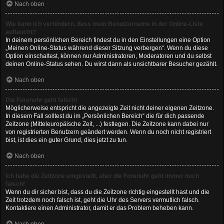
Nach oben
Wie kann ich verhindern, dass mein Benutzername in der Online-Liste
auftaucht?
In deinem persönlichen Bereich findest du in den Einstellungen eine Option
„Meinen Online-Status während dieser Sitzung verbergen“. Wenn du diese
Option einschaltest, können nur Administratoren, Moderatoren und du selbst
deinen Online-Status sehen. Du wirst dann als unsichtbarer Besucher gezählt.
Nach oben
Die Forenuhr geht falsch!
Möglicherweise entspricht die angezeigte Zeit nicht deiner eigenen Zeitzone.
In diesem Fall solltest du im „Persönlichen Bereich“ die für dich passende
Zeitzone (Mitteleuropäische Zeit, ...) festlegen. Die Zeitzone kann dabei nur
von registrierten Benutzern geändert werden. Wenn du noch nicht registriert
bist, ist dies ein guter Grund, dies jetzt zu tun.
Nach oben
Ich habe die Zeitzone eingestellt, aber die Forenuhr geht immer noch
falsch!
Wenn du dir sicher bist, dass du die Zeitzone richtig eingestellt hast und die
Zeit trotzdem noch falsch ist, geht die Uhr des Servers vermutlich falsch.
Kontaktiere einen Administrator, damit er das Problem beheben kann.