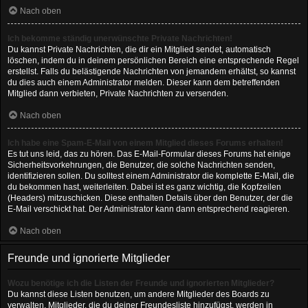
Nach oben
Ich bekomme ständig unerwünschte Private Nachrichten!
Du kannst Private Nachrichten, die dir ein Mitglied sendet, automatisch
löschen, indem du in deinem persönlichen Bereich eine entsprechende Regel
erstellst. Falls du belästigende Nachrichten von jemandem erhältst, so kannst
du dies auch einem Administrator melden. Dieser kann dem betreffenden
Mitglied dann verbieten, Private Nachrichten zu versenden.
Nach oben
Ich habe eine Spam-E-Mail von einem Mitglied dieses Forums erhalten!
Es tut uns leid, das zu hören. Das E-Mail-Formular dieses Forums hat einige
Sicherheitsvorkehrungen, die Benutzer, die solche Nachrichten senden,
identifizieren sollen. Du solltest einem Administrator die komplette E-Mail, die
du bekommen hast, weiterleiten. Dabei ist es ganz wichtig, die Kopfzeilen
(Headers) mitzuschicken. Diese enthalten Details über den Benutzer, der die
E-Mail verschickt hat. Der Administrator kann dann entsprechend reagieren.
Nach oben
Freunde und ignorierte Mitglieder
Wozu benötige ich die Listen der Freunde und ignorierten Mitglieder?
Du kannst diese Listen benutzen, um andere Mitglieder des Boards zu
verwalten. Mitglieder, die du deiner Freundesliste hinzufügst, werden in