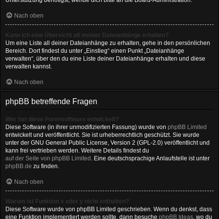
Unterstützung benötigst, wende dich bitte an die Board-Administration.
Nach oben
Kann ich eine Übersicht all meiner Dateianhänge erhalten?
Um eine Liste all deiner Dateianhänge zu erhalten, gehe in den persönlichen
Bereich. Dort findest du unter „Einstieg“ einen Punkt „Dateianhänge
verwalten“, über den du eine Liste deiner Dateianhänge erhalten und diese
verwalten kannst.
Nach oben
phpBB betreffende Fragen
Wer hat diese Forensoftware entwickelt?
Diese Software (in ihrer unmodifizierten Fassung) wurde von
phpBB Limited
entwickelt und veröffentlicht. Sie ist urheberrechtlich geschützt. Sie wurde
unter der GNU General Public License, Version 2 (GPL-2.0) veröffentlicht und
kann frei vertrieben werden. Weitere Details findest du
auf der Seite von phpBB Limited
. Eine deutschsprachige Anlaufstelle ist unter
phpBB.de
zu finden.
Nach oben
Warum ist Funktion x oder y nicht enthalten?
Diese Software wurde von phpBB Limited geschrieben. Wenn du denkst, dass
eine Funktion implementiert werden sollte, dann besuche
phpBB Ideas
, wo du