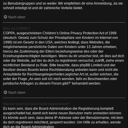
zu Benutzergruppen und so weiter. Wir empfehlen dir eine Anmeldung, da sie
schnell erledigt ist und dir zahlreiche Vorteile bietet.
Nach oben
Was ist COPPA?
COPPA, ausgeschrieben Children’s Online Privacy Protection Act of 1998
(deutsch: Gesetz zum Schutz der Privatsphäre von Kindern im Internet von
1998) ist ein Gesetz in den USA, welches festlegt, dass Websites, die
möglicherweise persönliche Daten von Kindern unter 13 Jahren erheben,
hierzu die Zustimmung der Eltern beziehungsweise des oder der
Erziehungsberechtigten benötigen. Wenn du dir unsicher bist, ob dies auf dich
oder die Website, auf der du dich zu registrieren versuchst, zutrifft, ziehe einen
rechtlichen Beistand zu Rate. Bitte beachte, dass phpBB Limited und der
Besitzer dieses Boards keine Rechtsberatung anbieten kann und nicht die
Anlaufstelle für Rechtsangelegenheiten jeglicher Art ist; außer solchen, die
unter der Frage „An wen soll ich mich wenden, falls es Beschwerden oder
juristische Anfragen zu diesem Forum gibt?“ behandelt werden.
Nach oben
Warum kann ich mich nicht registrieren?
Es kann sein, dass die Board-Administration die Registrierung komplett
ausgeschaltet hat, damit sich keine neuen Benutzer mehr anmelden können.
Es könnte auch sein, dass deine IP-Adresse oder der Benutzername, mit dem
du dich registrieren möchtest, gesperrt wurden. Um Hilfe zu erhalten, wende
dich an die Board-Administration.