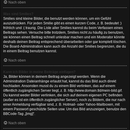
Nach oben
Was sind Smilies?
Smilies sind kleine Bilder, die benutzt werden können, um ein Gefühl
auszudrücken. Für jeden Smilie gibt es einen kurzen Code, z. B. bedeutet :)
fröhlich und :( traurig. Die Liste aller Smilies kannst du beim Verfassen eines
Beitrags sehen. Versuche bitte trotzdem, Smilies nicht zu häufig zu benutzen,
sie können einen Beitrag schnell unlesbar machen und ein Moderator könnte
deshalb deinen Beitrag entsprechend überarbeiten oder gar komplett löschen.
Die Board-Administration kann auch die Anzahl der Smilies begrenzen, die du
in einem Beitrag benutzen kannst.
Nach oben
Kann ich Bilder in meine Beiträge einfügen?
Ja, Bilder können in deinem Beitrag angezeigt werden. Wenn die
Administration Dateianhänge erlaubt hat, kannst du das Bild auch direkt
hochladen. Ansonsten musst du zu einem Bild verlinken, das auf einem
öffentlich zugänglichen Server liegt, z. B. http://www.domain.tld/mein-bild.gif.
Du kannst weder Bilder verlinken, die sich auf deinem eigenen PC befinden
(außer es ist ein öffentlich zugänglicher Server), noch zu Bildern, die nur nach
einer Anmeldung verfügbar sind, z. B. Hotmail- oder Yahoo-Mailboxen, mit
einem Passwort geschützte Seiten usw. Um das Bild anzuzeigen, benutze den
BBCode-Tag „[img]“.
Nach oben