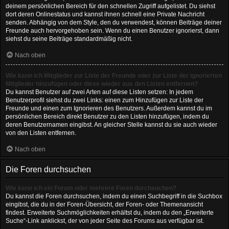
deinem persönlichen Bereich für den schnellen Zugriff aufgelistet. Du siehst
dort deren Onlinestatus und kannst ihnen schnell eine Private Nachricht
senden. Abhängig von dem Style, den du verwendest, können Beiträge deiner
Freunde auch hervorgehoben sein. Wenn du einen Benutzer ignorierst, dann
siehst du seine Beiträge standardmäßig nicht.
Nach oben
Wie kann ich Mitglieder zur Liste der Freunde oder zur Liste der ignorierten
Mitglieder hinzufügen oder diese wieder aus den Listen entfernen?
Du kannst Benutzer auf zwei Arten auf diese Listen setzen: In jedem
Benutzerprofil siehst du zwei Links: einen zum Hinzufügen zur Liste der
Freunde und einen zum Ignorieren des Benutzers. Außerdem kannst du im
persönlichen Bereich direkt Benutzer zu den Listen hinzufügen, indem du
deren Benutzernamen eingibst. An gleicher Stelle kannst du sie auch wieder
von den Listen entfernen.
Nach oben
Die Foren durchsuchen
Wie kann ich ein Forum oder mehrere Foren durchsuchen?
Du kannst die Foren durchsuchen, indem du einen Suchbegriff in die Suchbox
eingibst, die du in der Foren-Übersicht, der Foren- oder Themenansicht
findest. Erweiterte Suchmöglichkeiten erhältst du, indem du den „Erweiterte
Suche“-Link anklickst, der von jeder Seite des Forums aus verfügbar ist.