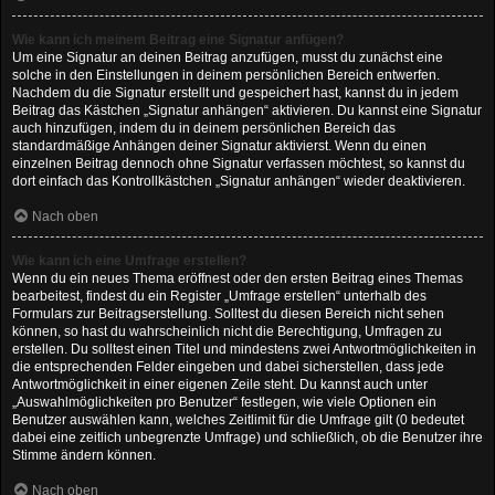
Wie kann ich meinem Beitrag eine Signatur anfügen?
Um eine Signatur an deinen Beitrag anzufügen, musst du zunächst eine
solche in den Einstellungen in deinem persönlichen Bereich entwerfen.
Nachdem du die Signatur erstellt und gespeichert hast, kannst du in jedem
Beitrag das Kästchen „Signatur anhängen“ aktivieren. Du kannst eine Signatur
auch hinzufügen, indem du in deinem persönlichen Bereich das
standardmäßige Anhängen deiner Signatur aktivierst. Wenn du einen
einzelnen Beitrag dennoch ohne Signatur verfassen möchtest, so kannst du
dort einfach das Kontrollkästchen „Signatur anhängen“ wieder deaktivieren.
Nach oben
Wie kann ich eine Umfrage erstellen?
Wenn du ein neues Thema eröffnest oder den ersten Beitrag eines Themas
bearbeitest, findest du ein Register „Umfrage erstellen“ unterhalb des
Formulars zur Beitragserstellung. Solltest du diesen Bereich nicht sehen
können, so hast du wahrscheinlich nicht die Berechtigung, Umfragen zu
erstellen. Du solltest einen Titel und mindestens zwei Antwortmöglichkeiten in
die entsprechenden Felder eingeben und dabei sicherstellen, dass jede
Antwortmöglichkeit in einer eigenen Zeile steht. Du kannst auch unter
„Auswahlmöglichkeiten pro Benutzer“ festlegen, wie viele Optionen ein
Benutzer auswählen kann, welches Zeitlimit für die Umfrage gilt (0 bedeutet
dabei eine zeitlich unbegrenzte Umfrage) und schließlich, ob die Benutzer ihre
Stimme ändern können.
Nach oben