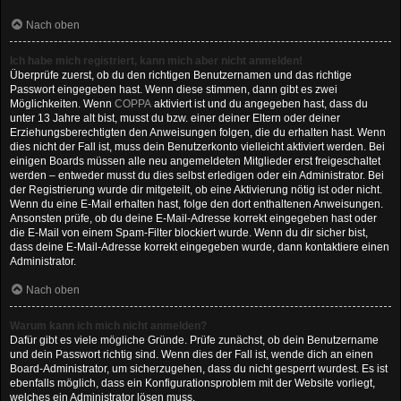
Nach oben
Ich habe mich registriert, kann mich aber nicht anmelden!
Überprüfe zuerst, ob du den richtigen Benutzernamen und das richtige
Passwort eingegeben hast. Wenn diese stimmen, dann gibt es zwei
Möglichkeiten. Wenn
COPPA
aktiviert ist und du angegeben hast, dass du
unter 13 Jahre alt bist, musst du bzw. einer deiner Eltern oder deiner
Erziehungsberechtigten den Anweisungen folgen, die du erhalten hast. Wenn
dies nicht der Fall ist, muss dein Benutzerkonto vielleicht aktiviert werden. Bei
einigen Boards müssen alle neu angemeldeten Mitglieder erst freigeschaltet
werden – entweder musst du dies selbst erledigen oder ein Administrator. Bei
der Registrierung wurde dir mitgeteilt, ob eine Aktivierung nötig ist oder nicht.
Wenn du eine E-Mail erhalten hast, folge den dort enthaltenen Anweisungen.
Ansonsten prüfe, ob du deine E-Mail-Adresse korrekt eingegeben hast oder
die E-Mail von einem Spam-Filter blockiert wurde. Wenn du dir sicher bist,
dass deine E-Mail-Adresse korrekt eingegeben wurde, dann kontaktiere einen
Administrator.
Nach oben
Warum kann ich mich nicht anmelden?
Dafür gibt es viele mögliche Gründe. Prüfe zunächst, ob dein Benutzername
und dein Passwort richtig sind. Wenn dies der Fall ist, wende dich an einen
Board-Administrator, um sicherzugehen, dass du nicht gesperrt wurdest. Es ist
ebenfalls möglich, dass ein Konfigurationsproblem mit der Website vorliegt,
welches ein Administrator lösen muss.