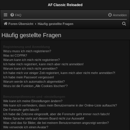
AF Classic Reloaded
FAQ
Anmelden
S
Foren-Übersicht
Häufig gestellte Fragen
u
Häufig gestellte Fragen
c
h
Registrierung und Anmeldung
Wozu muss ich mich registrieren?
e
Was ist COPPA?
Warum kann ich mich nicht registrieren?
Ich habe mich registriert, kann mich aber nicht anmelden!
Warum kann ich mich nicht anmelden?
Ich habe mich vor einiger Zeit registriert, kann mich aber nicht mehr anmelden?!
Ich habe mein Passwort vergessen!
Warum werde ich automatisch abgemeldet?
Wozu ist die Funktion „Alle Cookies löschen“?
Benutzerpräferenzen und -einstellungen
Wie kann ich meine Einstellungen ändern?
Wie kann ich verhindern, dass mein Benutzername in der Online-Liste auftaucht?
Die Forenuhr geht falsch!
Ich habe die Zeitzone eingestellt, aber die Forenuhr geht immer noch falsch!
Meine Sprache steht auf diesem Board nicht zur Auswahl!
Was sind das für Bilder, die bei meinem Benutzernamen angezeigt werden?
Wie verwende ich einen Avatar?