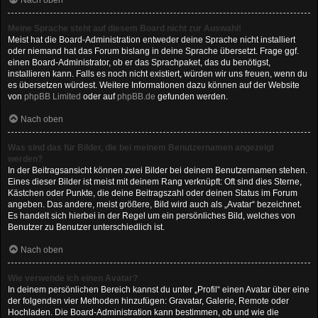
Nach oben
Meine Sprache steht auf diesem Board nicht zur Auswahl!
Meist hat die Board-Administration entweder deine Sprache nicht installiert
oder niemand hat das Forum bislang in deine Sprache übersetzt. Frage ggf.
einen Board-Administrator, ob er das Sprachpaket, das du benötigst,
installieren kann. Falls es noch nicht existiert, würden wir uns freuen, wenn du
es übersetzen würdest. Weitere Informationen dazu können auf der Website
von
phpBB Limited
oder auf
phpBB.de
gefunden werden.
Nach oben
Was sind das für Bilder, die bei meinem Benutzernamen angezeigt
werden?
In der Beitragsansicht können zwei Bilder bei deinem Benutzernamen stehen.
Eines dieser Bilder ist meist mit deinem Rang verknüpft: Oft sind dies Sterne,
Kästchen oder Punkte, die deine Beitragszahl oder deinen Status im Forum
angeben. Das andere, meist größere, Bild wird auch als „Avatar“ bezeichnet.
Es handelt sich hierbei in der Regel um ein persönliches Bild, welches von
Benutzer zu Benutzer unterschiedlich ist.
Nach oben
Wie verwende ich einen Avatar?
In deinem persönlichen Bereich kannst du unter „Profil“ einen Avatar über eine
der folgenden vier Methoden hinzufügen: Gravatar, Galerie, Remote oder
Hochladen. Die Board-Administration kann bestimmen, ob und wie die