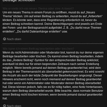
Wie erstelle ich ein neues Thema oder eine Antwort?
Um ein neues Thema in einem Forum zu eröffnen, musst du auf „Neues
Thema“ klicken. Um auf einen Beitrag zu antworten, musst du auf „Antworten“
klicken. Es könnte sein, dass eine Registrierung erforderlich ist, bevor du
einen Beitrag schreiben kannst. Deine Berechtigungen sind jeweils am Ende
der Foren- und der Beitragsansicht aufgelistet. Z. B. „Du darfst neue Themen
erstellen“, „Du darfst Dateianhänge erstellen“ usw.
Nach oben
Wie kann ich einen Beitrag bearbeiten oder löschen?
Wenn du nicht Administrator oder Moderator bist, kannst du nur deine eigenen
Beiträge bearbeiten oder löschen. Du kannst einen Beitrag bearbeiten, indem
du das „Ändere Beitrag“-Symbol für den entsprechenden Beitrag anklickst;
eventuell ist dies nur für einen begrenzten Zeitraum nach seiner Erstellung
möglich. Wenn bereits jemand auf deinen Beitrag geantwortet hat, wird dein
Beitrag in der Themenansicht als überarbeitet gekennzeichnet. Es wird sowohl
die Anzahl als auch der letzte Zeitpunkt der Bearbeitungen angezeigt. Dieser
Hinweis erscheint nicht, wenn noch niemand auf deinen Beitrag geantwortet
hat oder wenn ein Administrator oder Moderator deinen Beitrag überarbeitet
hat. Diese können jedoch, falls sie es für nötig halten, eine Notiz hinterlassen,
warum dein Beitrag überarbeitet wurde. Bitte beachte, dass normale Benutzer
einen Beitrag nicht löschen können, wenn bereits jemand darauf geantwortet
hat.
Nach oben