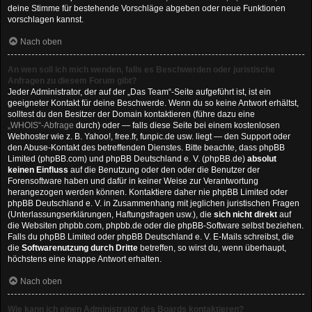
deine Stimme für bestehende Vorschläge abgeben oder neue Funktionen
vorschlagen kannst.
Nach oben
An wen soll ich mich wenden, falls es Beschwerden oder juristische
Anfragen zu diesem Forum gibt?
Jeder Administrator, der auf der „Das Team“-Seite aufgeführt ist, ist ein
geeigneter Kontakt für deine Beschwerde. Wenn du so keine Antwort erhältst,
solltest du den Besitzer der Domain kontaktieren (führe dazu eine
„WHOIS“-Abfrage
durch) oder — falls diese Seite bei einem kostenlosen
Webhoster wie z. B. Yahoo!, free.fr, funpic.de usw. liegt — den Support oder
den Abuse-Kontakt des betreffenden Dienstes. Bitte beachte, dass phpBB
Limited (phpBB.com) und phpBB Deutschland e. V. (phpBB.de)
absolut
keinen Einfluss
auf die Benutzung oder den oder die Benutzer der
Forensoftware haben und dafür in keiner Weise zur Verantwortung
herangezogen werden können. Kontaktiere daher nie phpBB Limited oder
phpBB Deutschland e. V. in Zusammenhang mit jeglichen juristischen Fragen
(Unterlassungserklärungen, Haftungsfragen usw.), die
sich nicht direkt
auf
die Websiten phpbb.com, phpbb.de oder die phpBB-Software selbst beziehen.
Falls du phpBB Limited oder phpBB Deutschland e. V. E-Mails schreibst, die
die
Softwarenutzung durch Dritte
betreffen, so wirst du, wenn überhaupt,
höchstens eine knappe Antwort erhalten.
Nach oben
Wie kann ich einen Administrator des Boards kontaktieren?