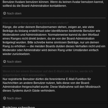
Benutzer Avatare benutzen können. Wenn du keinen Avatar benutzen kannst,
solltest du die Board-Administration kontaktieren.
Nach oben
Was ist mein Rang und wie kann ich ihn ändern?
Ränge, die unter deinem Benutzernamen stehen, zeigen an, wie viele
Beiträge du bislang erstellt hast oder identifizieren bestimmte Benutzer wie
Moderatoren und Administratoren. Normalerweise kannst du den Wortlaut
eines Ranges nicht direkt ändern, da sie von der Board-Administration
festgelegt wurden. Bitte schreibe keine sinnlosen Beiträge, nur um deinen
Rang zu erhöhen — die meisten Boards dulden dieses Verhalten nicht und ein
Moderator oder Administrator wird deinen Rang unter Umständen einfach
wieder zurücksetzen.
Nach oben
Wenn ich bei einem Benutzer auf den E-Mail-Link klicke, werde ich
aufgefordert, mich anzumelden.
Nur registrierte Benutzer dürfen die foreninterne E-Mail-Funktion für
Nachrichten an andere Benutzer nutzen, falls diese von der Board-
Administration freigeschaltet wurde. Diese Maßnahme soll den Missbrauch
dieses Systems durch Gäste verhindern.
Nach oben
Beiträge schreiben