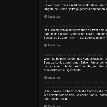
Ich habe mich vor einiger Zeit registriert, ka
Es kann sein, dass ein Administrator dein Benut
längere Zeit keine Beiträge geschrieben haben, 
Nach oben
Ich habe mein Passwort vergessen!
Das ist nicht schlimm! Wir können dir zwar dein 
habe mein Passwort vergessen“ klickst und den 
Solltest du trotzdem nicht in der Lage sein, dei
Nach oben
Warum werde ich automatisch abgemeldet?
Wenn du beim Anmelden das Kontrollkästchen „An
Benutzerkontos durch einen Dritten. Um angemel
dich an einem öffentlichen Computer, zum Beispie
Administration ausgeschaltet.
Nach oben
Wozu ist die Funktion „Alle Cookies löschen“?
„Alle Cookies löschen“ löscht die Cookies, die 
wie beispielsweise den „Gelesen“-Status – sofer
die Cookies löscht.
Nach oben