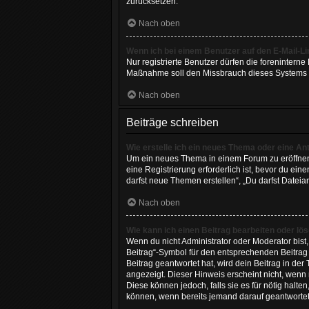
zurücksetzen.
Nach oben
Wenn ich bei einem Benutzer auf den E-Mail-Li
Nur registrierte Benutzer dürfen die forenintern
Maßnahme soll den Missbrauch dieses Systems 
Nach oben
Beiträge schreiben
Wie erstelle ich ein neues Thema oder eine An
Um ein neues Thema in einem Forum zu eröffnen, 
eine Registrierung erforderlich ist, bevor du ei
darfst neue Themen erstellen“, „Du darfst Dateia
Nach oben
Wie kann ich einen Beitrag bearbeiten oder lö
Wenn du nicht Administrator oder Moderator bist
Beitrag“-Symbol für den entsprechenden Beitrag a
Beitrag geantwortet hat, wird dein Beitrag in de
angezeigt. Dieser Hinweis erscheint nicht, wenn
Diese können jedoch, falls sie es für nötig halte
können, wenn bereits jemand darauf geantwortet