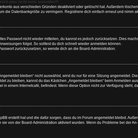
nn mich aber nicht mehr anmelden?!
zerkonto aus verschieden Gründen deaktiviert oder gelöscht hat. Außerdem löschen 
um die Datenbankgröße zu verringern. Registriere dich einfach erneut und nimm akt
altes Passwort nicht wieder mitteilen, du kannst es jedoch zurücksetzen. Dies mach
Anweisungen folgst. So solltest du dich schnell wieder anmelden können.
n Passwort zurückzusetzen, so wende dich an die Board-Administration.
gemeldet bleiben“ nicht auswählst, wirst du nur für eine Sitzung angemeldet. Di
det zu bleiben, kannst du das Kästchen „Angemeldet bleiben“ beim Anmelden ausw
l in einem Internetcafé, befindest. Wenn diese Option nicht zur Verfügung steht, 
phpBB erstellt hat und die dafür sorgen, dass du im Forum angemeldet bleibst. Au
n sie von der Board-Administration aktiviert wurden. Wenn du Probleme bei der An