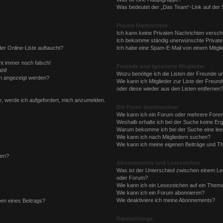
Was bedeutet der „Das Team“-Link auf der S
Private Nachrichten
Ich kann keine Privaten Nachrichten versch
Ich bekomme ständig unerwünschte Private
er Online-Liste auftaucht?
Ich habe eine Spam-E-Mail von einem Mitgli
eht immer noch falsch!
Freunde und ignorierte Mitglieder
hl!
Wozu benötige ich die Listen der Freunde und
en angezeigt werden?
Wie kann ich Mitglieder zur Liste der Freund
oder diese wieder aus den Listen entfernen
e, werde ich aufgefordert, mich anzumelden.
Die Foren durchsuchen
Wie kann ich ein Forum oder mehrere Fore
Weshalb erhalte ich bei der Suche keine Er
Warum bekomme ich bei der Suche eine leer
Wie kann ich nach Mitgliedern suchen?
Wie kann ich meine eigenen Beiträge und T
len?
Abonnements und Lesezeichen
Was ist der Unterschied zwischen einem L
oder Forum?
Wie kann ich ein Lesezeichen auf ein Them
Wie kann ich ein Forum abonnieren?
Wie deaktiviere ich meine Abonnements?
ben eines Beitrags?
Dateianhänge