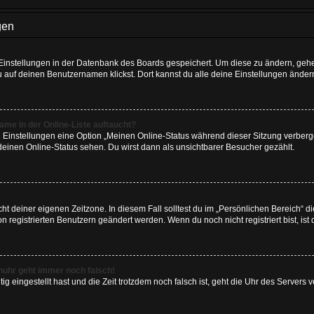
gen
e Einstellungen in der Datenbank des Boards gespeichert. Um diese zu ändern, gehe
u auf deinen Benutzernamen klickst. Dort kannst du alle deine Einstellungen änder
me in der Online-Liste auftaucht?
n Einstellungen eine Option „Meinen Online-Status während dieser Sitzung verber
deinen Online-Status sehen. Du wirst dann als unsichtbarer Besucher gezählt.
cht deiner eigenen Zeitzone. In diesem Fall solltest du im „Persönlichen Bereich“ d
on registrierten Benutzern geändert werden. Wenn du noch nicht registriert bist, ist d
renuhr geht immer noch falsch!
tig eingestellt hast und die Zeit trotzdem noch falsch ist, geht die Uhr des Servers v