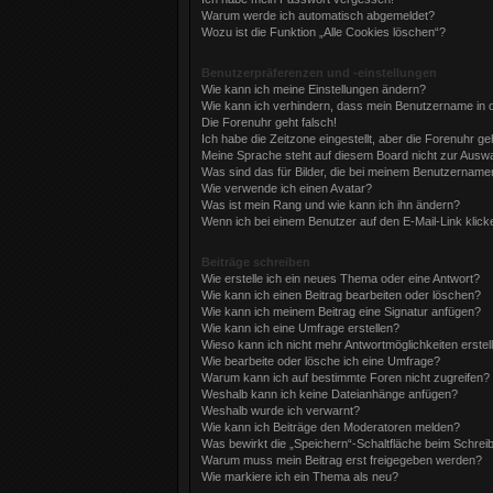
Warum werde ich automatisch abgemeldet?
Wozu ist die Funktion „Alle Cookies löschen“?
Benutzerpräferenzen und -einstellungen
Wie kann ich meine Einstellungen ändern?
Wie kann ich verhindern, dass mein Benutzername in d
Die Forenuhr geht falsch!
Ich habe die Zeitzone eingestellt, aber die Forenuhr g
Meine Sprache steht auf diesem Board nicht zur Auswa
Was sind das für Bilder, die bei meinem Benutzernam
Wie verwende ich einen Avatar?
Was ist mein Rang und wie kann ich ihn ändern?
Wenn ich bei einem Benutzer auf den E-Mail-Link klick
Beiträge schreiben
Wie erstelle ich ein neues Thema oder eine Antwort?
Wie kann ich einen Beitrag bearbeiten oder löschen?
Wie kann ich meinem Beitrag eine Signatur anfügen?
Wie kann ich eine Umfrage erstellen?
Wieso kann ich nicht mehr Antwortmöglichkeiten erstel
Wie bearbeite oder lösche ich eine Umfrage?
Warum kann ich auf bestimmte Foren nicht zugreifen?
Weshalb kann ich keine Dateianhänge anfügen?
Weshalb wurde ich verwarnt?
Wie kann ich Beiträge den Moderatoren melden?
Was bewirkt die „Speichern“-Schaltfläche beim Schrei
Warum muss mein Beitrag erst freigegeben werden?
Wie markiere ich ein Thema als neu?