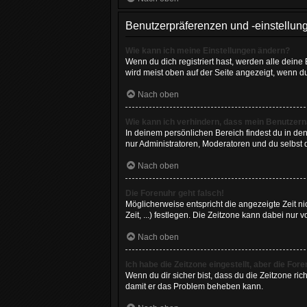
Benutzerpräferenzen und -einstellun
Wie kann ich meine Einstellungen ändern?
Wenn du dich registriert hast, werden alle dein
wird meist oben auf der Seite angezeigt, wenn d
Nach oben
Wie kann ich verhindern, dass mein Benutzerna
In deinem persönlichen Bereich findest du in de
nur Administratoren, Moderatoren und du selbst 
Nach oben
Die Forenuhr geht falsch!
Möglicherweise entspricht die angezeigte Zeit ni
Zeit, ...) festlegen. Die Zeitzone kann dabei nur v
Nach oben
Ich habe die Zeitzone eingestellt, aber die Fo
Wenn du dir sicher bist, dass du die Zeitzone rich
damit er das Problem beheben kann.