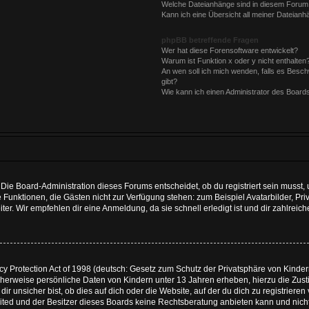
Welche Dateianhänge sind in diesem Forum
Kann ich eine Übersicht all meiner Dateianh
phpBB betreffende Fragen
Wer hat diese Forensoftware entwickelt?
Warum ist Funktion x oder y nicht enthalten
An wen soll ich mich wenden, falls es Besc
gibt?
Wie kann ich einen Administrator des Board
Die Board-Administration dieses Forums entscheidet, ob du registriert sein musst, u
iche Funktionen, die Gästen nicht zur Verfügung stehen: zum Beispiel Avatarbilder, 
ter. Wir empfehlen dir eine Anmeldung, da sie schnell erledigt ist und dir zahlreiche
 Protection Act of 1998 (deutsch: Gesetz zum Schutz der Privatsphäre von Kindern 
icherweise persönliche Daten von Kindern unter 13 Jahren erheben, hierzu die Zu
 unsicher bist, ob dies auf dich oder die Website, auf der du dich zu registrieren ve
ited und der Besitzer dieses Boards keine Rechtsberatung anbieten kann und nicht