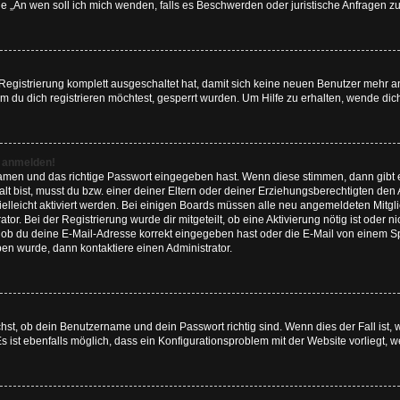
Frage „An wen soll ich mich wenden, falls es Beschwerden oder juristische Anfragen
 Registrierung komplett ausgeschaltet hat, damit sich keine neuen Benutzer mehr
 du dich registrieren möchtest, gesperrt wurden. Um Hilfe zu erhalten, wende dich
t anmelden!
namen und das richtige Passwort eingegeben hast. Wenn diese stimmen, dann gibt
lt bist, musst du bzw. einer deiner Eltern oder deiner Erziehungsberechtigten den
 vielleicht aktiviert werden. Bei einigen Boards müssen alle neu angemeldeten Mitgl
tor. Bei der Registrierung wurde dir mitgeteilt, ob eine Aktivierung nötig ist oder n
ob du deine E-Mail-Adresse korrekt eingegeben hast oder die E-Mail von einem Spa
ben wurde, dann kontaktiere einen Administrator.
hst, ob dein Benutzername und dein Passwort richtig sind. Wenn dies der Fall ist,
s ist ebenfalls möglich, dass ein Konfigurationsproblem mit der Website vorliegt, 