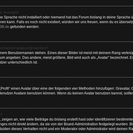
ur Auswahl!
e Sprache nicht installiert oder niemand hat das Forum bislang in deine Sprache ü
ieren kann. Falls es noch nicht existiert, würden wir uns freuen, wenn du es übers
BB.de
gefunden werden.
tzernamen angezeigt werden?
inem Benutzernamen stehen. Eines dieser Bilder ist meist mit deinem Rang verknüpf
um angeben. Das andere, meist größere, Bild wird auch als „Avatar“ bezeichnet. Es
zer unterschiedlich ist.
„Profil“ einen Avatar über eine der folgenden vier Methoden hinzufügen: Gravatar,
enutzer Avatare benutzen können. Wenn du keinen Avatar benutzen kannst, solltest
n?
eigen an, wie viele Beiträge du bislang erstellt hast oder identifizieren bestimm
es nicht direkt ändern, da sie von der Board-Administration festgelegt wurden. Bi
lden dieses Verhalten nicht und ein Moderator oder Administrator wird deinen R