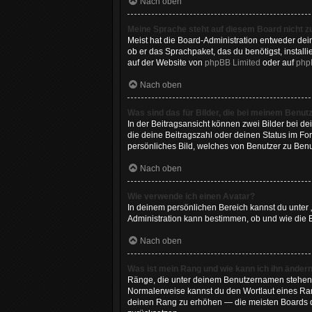
Nach oben
Meine Sprache steht auf diesem Board nicht z
Meist hat die Board-Administration entweder dein
ob er das Sprachpaket, das du benötigst, install
auf der Website von
phpBB Limited
oder auf
php
Nach oben
Was sind das für Bilder, die bei meinem Benu
In der Beitragsansicht können zwei Bilder bei de
die deine Beitragszahl oder deinen Status im For
persönliches Bild, welches von Benutzer zu Benut
Nach oben
Wie verwende ich einen Avatar?
In deinem persönlichen Bereich kannst du unter 
Administration kann bestimmen, ob und wie die B
Nach oben
Was ist mein Rang und wie kann ich ihn änder
Ränge, die unter deinem Benutzernamen stehen, z
Normalerweise kannst du den Wortlaut eines Rang
deinen Rang zu erhöhen — die meisten Boards du