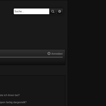
Suche
Erweiterte Suche
Anmelden
ete ich ihnen bei?
en farbig dargestellt?