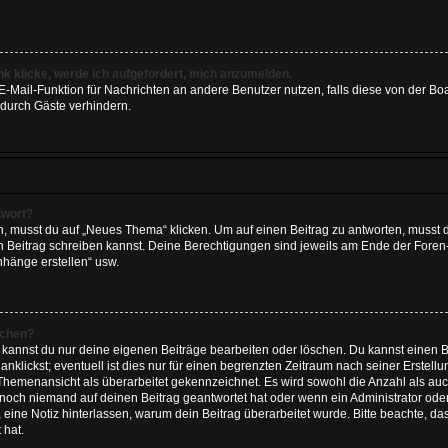
nk klicke, werde ich aufgefordert, mich anzumelden.
e E-Mail-Funktion für Nachrichten an andere Benutzer nutzen, falls diese von der Bo
durch Gäste verhindern.
twort?
musst du auf „Neues Thema“ klicken. Um auf einen Beitrag zu antworten, musst du
nen Beitrag schreiben kannst. Deine Berechtigungen sind jeweils am Ende der Foren- 
nhänge erstellen“ usw.
schen?
, kannst du nur deine eigenen Beiträge bearbeiten oder löschen. Du kannst einen 
nklickst; eventuell ist dies nur für einen begrenzten Zeitraum nach seiner Erstel
r Themenansicht als überarbeitet gekennzeichnet. Es wird sowohl die Anzahl als auc
 noch niemand auf deinen Beitrag geantwortet hat oder wenn ein Administrator oder
n, eine Notiz hinterlassen, warum dein Beitrag überarbeitet wurde. Bitte beachte, d
 hat.