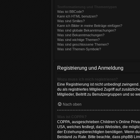
Textformatierung und Thementypen
Was ist BBCode?
Kann ich HTML benutzen?
Was sind Smilies?
Kann ich Bilder in meine Beiträge einfügen?
Was sind globale Bekanntmachungen?
Was sind Bekanntmachungen?
Was sind wichtige Themen?
Was sind geschlossene Themen?
Was sind Themen-Symbole?
Registrierung und Anmeldung
Wozu muss ich mich registrieren?
Eine Registrierung ist nicht unbedingt zwingend. 
du als registriertes Mitglied Zugriff auf zusätzl
Mitglieder, Beitritt zu Benutzergruppen und so wei
Nach oben
Was ist COPPA?
COPPA, ausgeschrieben Children’s Online Privacy
USA, welches festlegt, dass Websites, die mögl
der Erziehungsberechtigten benötigen. Wenn du dir
Beistand zu Rate. Bitte beachte, dass phpBB Lim