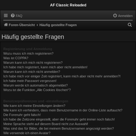
AF Classic Reloaded
FAQ
Anmelden
S
Foren-Übersicht
Häufig gestellte Fragen
u
Häufig gestellte Fragen
c
h
Registrierung und Anmeldung
Wozu muss ich mich registrieren?
e
Was ist COPPA?
Warum kann ich mich nicht registrieren?
Ich habe mich registriert, kann mich aber nicht anmelden!
Warum kann ich mich nicht anmelden?
Ich habe mich vor einiger Zeit registriert, kann mich aber nicht mehr anmelden?!
Ich habe mein Passwort vergessen!
Warum werde ich automatisch abgemeldet?
Wozu ist die Funktion „Alle Cookies löschen“?
Benutzerpräferenzen und -einstellungen
Wie kann ich meine Einstellungen ändern?
Wie kann ich verhindern, dass mein Benutzername in der Online-Liste auftaucht?
Die Forenuhr geht falsch!
Ich habe die Zeitzone eingestellt, aber die Forenuhr geht immer noch falsch!
Meine Sprache steht auf diesem Board nicht zur Auswahl!
Was sind das für Bilder, die bei meinem Benutzernamen angezeigt werden?
Wie verwende ich einen Avatar?