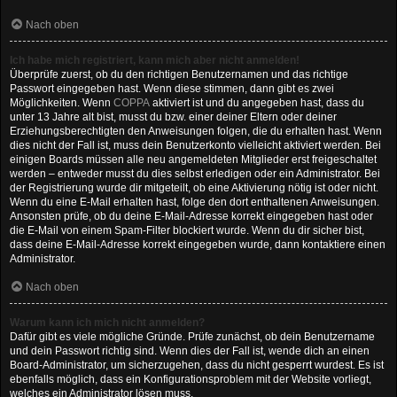
Nach oben
Ich habe mich registriert, kann mich aber nicht anmelden!
Überprüfe zuerst, ob du den richtigen Benutzernamen und das richtige
Passwort eingegeben hast. Wenn diese stimmen, dann gibt es zwei
Möglichkeiten. Wenn
COPPA
aktiviert ist und du angegeben hast, dass du
unter 13 Jahre alt bist, musst du bzw. einer deiner Eltern oder deiner
Erziehungsberechtigten den Anweisungen folgen, die du erhalten hast. Wenn
dies nicht der Fall ist, muss dein Benutzerkonto vielleicht aktiviert werden. Bei
einigen Boards müssen alle neu angemeldeten Mitglieder erst freigeschaltet
werden – entweder musst du dies selbst erledigen oder ein Administrator. Bei
der Registrierung wurde dir mitgeteilt, ob eine Aktivierung nötig ist oder nicht.
Wenn du eine E-Mail erhalten hast, folge den dort enthaltenen Anweisungen.
Ansonsten prüfe, ob du deine E-Mail-Adresse korrekt eingegeben hast oder
die E-Mail von einem Spam-Filter blockiert wurde. Wenn du dir sicher bist,
dass deine E-Mail-Adresse korrekt eingegeben wurde, dann kontaktiere einen
Administrator.
Nach oben
Warum kann ich mich nicht anmelden?
Dafür gibt es viele mögliche Gründe. Prüfe zunächst, ob dein Benutzername
und dein Passwort richtig sind. Wenn dies der Fall ist, wende dich an einen
Board-Administrator, um sicherzugehen, dass du nicht gesperrt wurdest. Es ist
ebenfalls möglich, dass ein Konfigurationsproblem mit der Website vorliegt,
welches ein Administrator lösen muss.