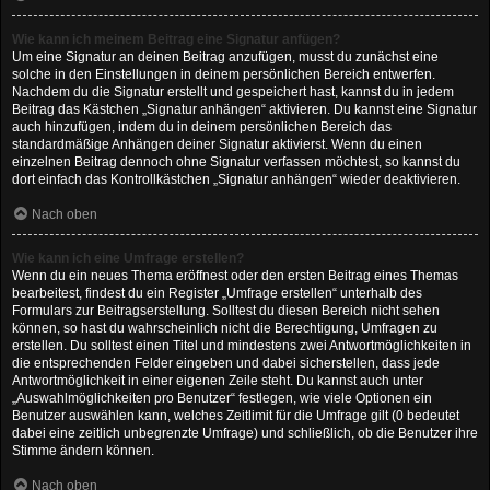
Wie kann ich meinem Beitrag eine Signatur anfügen?
Um eine Signatur an deinen Beitrag anzufügen, musst du zunächst eine
solche in den Einstellungen in deinem persönlichen Bereich entwerfen.
Nachdem du die Signatur erstellt und gespeichert hast, kannst du in jedem
Beitrag das Kästchen „Signatur anhängen“ aktivieren. Du kannst eine Signatur
auch hinzufügen, indem du in deinem persönlichen Bereich das
standardmäßige Anhängen deiner Signatur aktivierst. Wenn du einen
einzelnen Beitrag dennoch ohne Signatur verfassen möchtest, so kannst du
dort einfach das Kontrollkästchen „Signatur anhängen“ wieder deaktivieren.
Nach oben
Wie kann ich eine Umfrage erstellen?
Wenn du ein neues Thema eröffnest oder den ersten Beitrag eines Themas
bearbeitest, findest du ein Register „Umfrage erstellen“ unterhalb des
Formulars zur Beitragserstellung. Solltest du diesen Bereich nicht sehen
können, so hast du wahrscheinlich nicht die Berechtigung, Umfragen zu
erstellen. Du solltest einen Titel und mindestens zwei Antwortmöglichkeiten in
die entsprechenden Felder eingeben und dabei sicherstellen, dass jede
Antwortmöglichkeit in einer eigenen Zeile steht. Du kannst auch unter
„Auswahlmöglichkeiten pro Benutzer“ festlegen, wie viele Optionen ein
Benutzer auswählen kann, welches Zeitlimit für die Umfrage gilt (0 bedeutet
dabei eine zeitlich unbegrenzte Umfrage) und schließlich, ob die Benutzer ihre
Stimme ändern können.
Nach oben