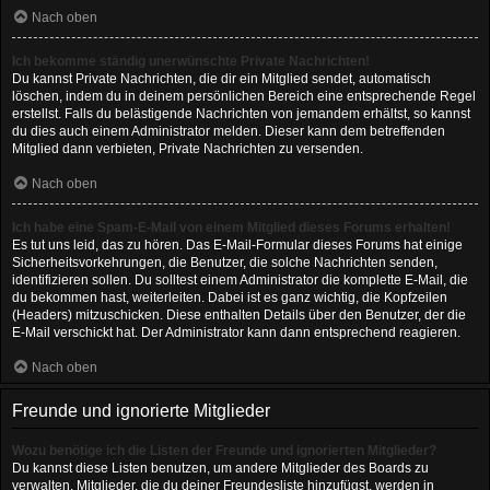
Nach oben
Ich bekomme ständig unerwünschte Private Nachrichten!
Du kannst Private Nachrichten, die dir ein Mitglied sendet, automatisch
löschen, indem du in deinem persönlichen Bereich eine entsprechende Regel
erstellst. Falls du belästigende Nachrichten von jemandem erhältst, so kannst
du dies auch einem Administrator melden. Dieser kann dem betreffenden
Mitglied dann verbieten, Private Nachrichten zu versenden.
Nach oben
Ich habe eine Spam-E-Mail von einem Mitglied dieses Forums erhalten!
Es tut uns leid, das zu hören. Das E-Mail-Formular dieses Forums hat einige
Sicherheitsvorkehrungen, die Benutzer, die solche Nachrichten senden,
identifizieren sollen. Du solltest einem Administrator die komplette E-Mail, die
du bekommen hast, weiterleiten. Dabei ist es ganz wichtig, die Kopfzeilen
(Headers) mitzuschicken. Diese enthalten Details über den Benutzer, der die
E-Mail verschickt hat. Der Administrator kann dann entsprechend reagieren.
Nach oben
Freunde und ignorierte Mitglieder
Wozu benötige ich die Listen der Freunde und ignorierten Mitglieder?
Du kannst diese Listen benutzen, um andere Mitglieder des Boards zu
verwalten. Mitglieder, die du deiner Freundesliste hinzufügst, werden in