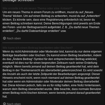
Wie erstelle ich ein neues Thema oder eine Antwort?
Um ein neues Thema in einem Forum zu eröffnen, musst du auf „Neues
Thema“ klicken. Um auf einen Beitrag zu antworten, musst du auf „Antworten“
klicken. Es könnte sein, dass eine Registrierung erforderlich ist, bevor du
einen Beitrag schreiben kannst. Deine Berechtigungen sind jeweils am Ende
der Foren- und der Beitragsansicht aufgelistet. Z. B. „Du darfst neue Themen
erstellen“, „Du darfst Dateianhänge erstellen“ usw.
Nach oben
Wie kann ich einen Beitrag bearbeiten oder löschen?
Wenn du nicht Administrator oder Moderator bist, kannst du nur deine eigenen
Beiträge bearbeiten oder löschen. Du kannst einen Beitrag bearbeiten, indem
du das „Ändere Beitrag“-Symbol für den entsprechenden Beitrag anklickst;
eventuell ist dies nur für einen begrenzten Zeitraum nach seiner Erstellung
möglich. Wenn bereits jemand auf deinen Beitrag geantwortet hat, wird dein
Beitrag in der Themenansicht als überarbeitet gekennzeichnet. Es wird sowohl
die Anzahl als auch der letzte Zeitpunkt der Bearbeitungen angezeigt. Dieser
Hinweis erscheint nicht, wenn noch niemand auf deinen Beitrag geantwortet
hat oder wenn ein Administrator oder Moderator deinen Beitrag überarbeitet
hat. Diese können jedoch, falls sie es für nötig halten, eine Notiz hinterlassen,
warum dein Beitrag überarbeitet wurde. Bitte beachte, dass normale Benutzer
einen Beitrag nicht löschen können, wenn bereits jemand darauf geantwortet
hat.
Nach oben