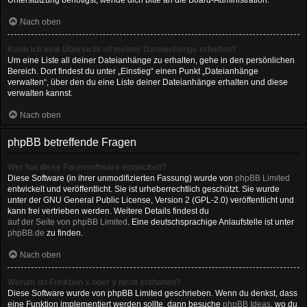
Unterstützung benötigst, wende dich bitte an die Board-Administration.
Nach oben
Kann ich eine Übersicht all meiner Dateianhänge erhalten?
Um eine Liste all deiner Dateianhänge zu erhalten, gehe in den persönlichen
Bereich. Dort findest du unter „Einstieg“ einen Punkt „Dateianhänge
verwalten“, über den du eine Liste deiner Dateianhänge erhalten und diese
verwalten kannst.
Nach oben
phpBB betreffende Fragen
Wer hat diese Forensoftware entwickelt?
Diese Software (in ihrer unmodifizierten Fassung) wurde von
phpBB Limited
entwickelt und veröffentlicht. Sie ist urheberrechtlich geschützt. Sie wurde
unter der GNU General Public License, Version 2 (GPL-2.0) veröffentlicht und
kann frei vertrieben werden. Weitere Details findest du
auf der Seite von phpBB Limited
. Eine deutschsprachige Anlaufstelle ist unter
phpBB.de
zu finden.
Nach oben
Warum ist Funktion x oder y nicht enthalten?
Diese Software wurde von phpBB Limited geschrieben. Wenn du denkst, dass
eine Funktion implementiert werden sollte, dann besuche
phpBB Ideas
, wo du