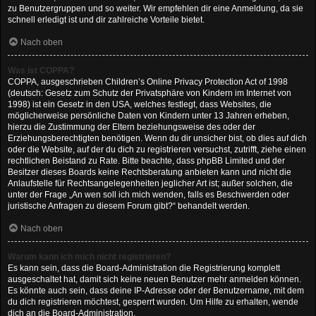
zu Benutzergruppen und so weiter. Wir empfehlen dir eine Anmeldung, da sie
schnell erledigt ist und dir zahlreiche Vorteile bietet.
Nach oben
Was ist COPPA?
COPPA, ausgeschrieben Children’s Online Privacy Protection Act of 1998
(deutsch: Gesetz zum Schutz der Privatsphäre von Kindern im Internet von
1998) ist ein Gesetz in den USA, welches festlegt, dass Websites, die
möglicherweise persönliche Daten von Kindern unter 13 Jahren erheben,
hierzu die Zustimmung der Eltern beziehungsweise des oder der
Erziehungsberechtigten benötigen. Wenn du dir unsicher bist, ob dies auf dich
oder die Website, auf der du dich zu registrieren versuchst, zutrifft, ziehe einen
rechtlichen Beistand zu Rate. Bitte beachte, dass phpBB Limited und der
Besitzer dieses Boards keine Rechtsberatung anbieten kann und nicht die
Anlaufstelle für Rechtsangelegenheiten jeglicher Art ist; außer solchen, die
unter der Frage „An wen soll ich mich wenden, falls es Beschwerden oder
juristische Anfragen zu diesem Forum gibt?“ behandelt werden.
Nach oben
Warum kann ich mich nicht registrieren?
Es kann sein, dass die Board-Administration die Registrierung komplett
ausgeschaltet hat, damit sich keine neuen Benutzer mehr anmelden können.
Es könnte auch sein, dass deine IP-Adresse oder der Benutzername, mit dem
du dich registrieren möchtest, gesperrt wurden. Um Hilfe zu erhalten, wende
dich an die Board-Administration.