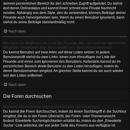
deinem persönlichen Bereich für den schnellen Zugriff aufgelistet. Du siehst
dort deren Onlinestatus und kannst ihnen schnell eine Private Nachricht
senden. Abhängig von dem Style, den du verwendest, können Beiträge deiner
Freunde auch hervorgehoben sein. Wenn du einen Benutzer ignorierst, dann
siehst du seine Beiträge standardmäßig nicht.
Nach oben
Wie kann ich Mitglieder zur Liste der Freunde oder zur Liste der ignorierten
Mitglieder hinzufügen oder diese wieder aus den Listen entfernen?
Du kannst Benutzer auf zwei Arten auf diese Listen setzen: In jedem
Benutzerprofil siehst du zwei Links: einen zum Hinzufügen zur Liste der
Freunde und einen zum Ignorieren des Benutzers. Außerdem kannst du im
persönlichen Bereich direkt Benutzer zu den Listen hinzufügen, indem du
deren Benutzernamen eingibst. An gleicher Stelle kannst du sie auch wieder
von den Listen entfernen.
Nach oben
Die Foren durchsuchen
Wie kann ich ein Forum oder mehrere Foren durchsuchen?
Du kannst die Foren durchsuchen, indem du einen Suchbegriff in die Suchbox
eingibst, die du in der Foren-Übersicht, der Foren- oder Themenansicht
findest. Erweiterte Suchmöglichkeiten erhältst du, indem du den „Erweiterte
Suche“-Link anklickst, der von jeder Seite des Forums aus verfügbar ist.