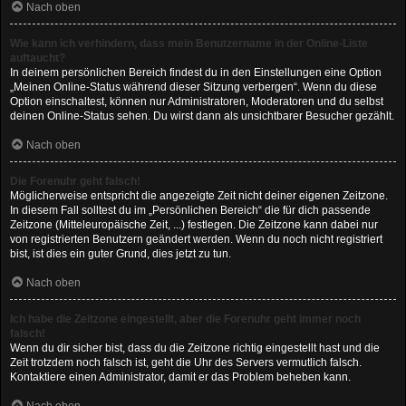
Nach oben
Wie kann ich verhindern, dass mein Benutzername in der Online-Liste
auftaucht?
In deinem persönlichen Bereich findest du in den Einstellungen eine Option
„Meinen Online-Status während dieser Sitzung verbergen“. Wenn du diese
Option einschaltest, können nur Administratoren, Moderatoren und du selbst
deinen Online-Status sehen. Du wirst dann als unsichtbarer Besucher gezählt.
Nach oben
Die Forenuhr geht falsch!
Möglicherweise entspricht die angezeigte Zeit nicht deiner eigenen Zeitzone.
In diesem Fall solltest du im „Persönlichen Bereich“ die für dich passende
Zeitzone (Mitteleuropäische Zeit, ...) festlegen. Die Zeitzone kann dabei nur
von registrierten Benutzern geändert werden. Wenn du noch nicht registriert
bist, ist dies ein guter Grund, dies jetzt zu tun.
Nach oben
Ich habe die Zeitzone eingestellt, aber die Forenuhr geht immer noch
falsch!
Wenn du dir sicher bist, dass du die Zeitzone richtig eingestellt hast und die
Zeit trotzdem noch falsch ist, geht die Uhr des Servers vermutlich falsch.
Kontaktiere einen Administrator, damit er das Problem beheben kann.