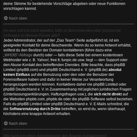
deine Stimme für bestehende Vorschläge abgeben oder neue Funktionen
vorschlagen kannst.
Nach oben
An wen soll ich mich wenden, falls es Beschwerden oder juristische
Anfragen zu diesem Forum gibt?
Jeder Administrator, der auf der „Das Team“-Seite aufgeführt ist, ist ein
geeigneter Kontakt für deine Beschwerde. Wenn du so keine Antwort erhältst,
solltest du den Besitzer der Domain kontaktieren (führe dazu eine
„WHOIS“-Abfrage
durch) oder — falls diese Seite bei einem kostenlosen
Webhoster wie z. B. Yahoo!, free.fr, funpic.de usw. liegt — den Support oder
den Abuse-Kontakt des betreffenden Dienstes. Bitte beachte, dass phpBB
Limited (phpBB.com) und phpBB Deutschland e. V. (phpBB.de)
absolut
keinen Einfluss
auf die Benutzung oder den oder die Benutzer der
Forensoftware haben und dafür in keiner Weise zur Verantwortung
herangezogen werden können. Kontaktiere daher nie phpBB Limited oder
phpBB Deutschland e. V. in Zusammenhang mit jeglichen juristischen Fragen
(Unterlassungserklärungen, Haftungsfragen usw.), die
sich nicht direkt
auf
die Websiten phpbb.com, phpbb.de oder die phpBB-Software selbst beziehen.
Falls du phpBB Limited oder phpBB Deutschland e. V. E-Mails schreibst, die
die
Softwarenutzung durch Dritte
betreffen, so wirst du, wenn überhaupt,
höchstens eine knappe Antwort erhalten.
Nach oben
Wie kann ich einen Administrator des Boards kontaktieren?