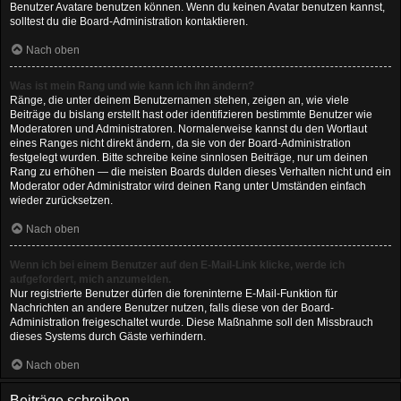
Benutzer Avatare benutzen können. Wenn du keinen Avatar benutzen kannst,
solltest du die Board-Administration kontaktieren.
Nach oben
Was ist mein Rang und wie kann ich ihn ändern?
Ränge, die unter deinem Benutzernamen stehen, zeigen an, wie viele
Beiträge du bislang erstellt hast oder identifizieren bestimmte Benutzer wie
Moderatoren und Administratoren. Normalerweise kannst du den Wortlaut
eines Ranges nicht direkt ändern, da sie von der Board-Administration
festgelegt wurden. Bitte schreibe keine sinnlosen Beiträge, nur um deinen
Rang zu erhöhen — die meisten Boards dulden dieses Verhalten nicht und ein
Moderator oder Administrator wird deinen Rang unter Umständen einfach
wieder zurücksetzen.
Nach oben
Wenn ich bei einem Benutzer auf den E-Mail-Link klicke, werde ich
aufgefordert, mich anzumelden.
Nur registrierte Benutzer dürfen die foreninterne E-Mail-Funktion für
Nachrichten an andere Benutzer nutzen, falls diese von der Board-
Administration freigeschaltet wurde. Diese Maßnahme soll den Missbrauch
dieses Systems durch Gäste verhindern.
Nach oben
Beiträge schreiben