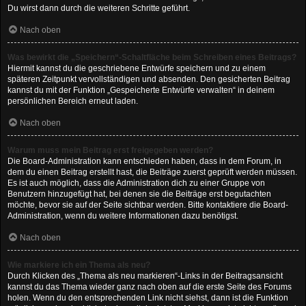
Du wirst dann durch die weiteren Schritte geführt.
Nach oben
Was bewirkt die „Speichern“-Schaltfläche beim Schreiben eines Beitrags?
Hiermit kannst du die geschriebene Entwürfe speichern und zu einem
späteren Zeitpunkt vervollständigen und absenden. Den gesicherten Beitrag
kannst du mit der Funktion „Gespeicherte Entwürfe verwalten“ in deinem
persönlichen Bereich erneut laden.
Nach oben
Warum muss mein Beitrag erst freigegeben werden?
Die Board-Administration kann entschieden haben, dass in dem Forum, in
dem du einen Beitrag erstellt hast, die Beiträge zuerst geprüft werden müssen.
Es ist auch möglich, dass die Administration dich zu einer Gruppe von
Benutzern hinzugefügt hat, bei denen sie die Beiträge erst begutachten
möchte, bevor sie auf der Seite sichtbar werden. Bitte kontaktiere die Board-
Administration, wenn du weitere Informationen dazu benötigst.
Nach oben
Wie markiere ich ein Thema als neu?
Durch Klicken des „Thema als neu markieren“-Links in der Beitragsansicht
kannst du das Thema wieder ganz nach oben auf die erste Seite des Forums
holen. Wenn du den entsprechenden Link nicht siehst, dann ist die Funktion