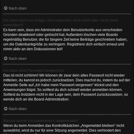
Nach oben
Ich habe mich vor einiger Zeit registriert, kann mich aber nicht mehr
anmelden?!
Es kann sein, dass ein Administrator dein Benutzerkonto aus verschieden
Gründen deaktiviert oder gelöscht hat. Außerdem löschen viele Boards
regelmäßig Benutzer, die für längere Zeit keine Beiträge geschrieben haben,
um die Datenbankgröße zu verringern. Registriere dich einfach erneut und
nimm aktiv an den Diskussionen teil!
Nach oben
Ich habe mein Passwort vergessen!
Das ist nicht schlimm! Wir können dir zwar dein altes Passwort nicht wieder
mitteilen, du kannst es jedoch zurücksetzen. Dies machst du, indem du auf der
Anmelde-Seite auf „Ich habe mein Passwort vergessen“ klickst und den
Anweisungen folgst. So solltest du dich schnell wieder anmelden können.
Solltest du trotzdem nicht in der Lage sein, dein Passwort zurückzusetzen, so
wende dich an die Board-Administration.
Nach oben
Warum werde ich automatisch abgemeldet?
Wenn du beim Anmelden das Kontrollkästchen „Angemeldet bleiben“ nicht
auswählst, wirst du nur für eine Sitzung angemeldet. Dies verhindert den