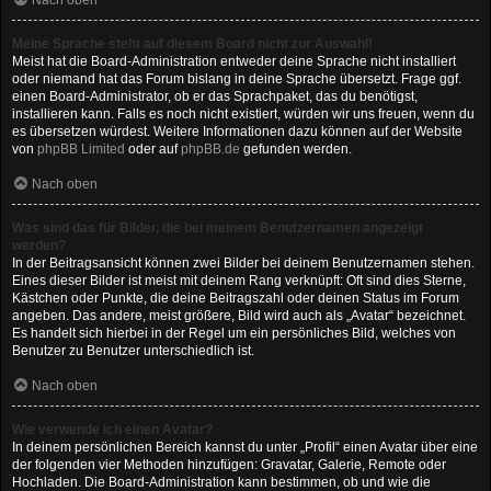
Nach oben
Meine Sprache steht auf diesem Board nicht zur Auswahl!
Meist hat die Board-Administration entweder deine Sprache nicht installiert
oder niemand hat das Forum bislang in deine Sprache übersetzt. Frage ggf.
einen Board-Administrator, ob er das Sprachpaket, das du benötigst,
installieren kann. Falls es noch nicht existiert, würden wir uns freuen, wenn du
es übersetzen würdest. Weitere Informationen dazu können auf der Website
von
phpBB Limited
oder auf
phpBB.de
gefunden werden.
Nach oben
Was sind das für Bilder, die bei meinem Benutzernamen angezeigt
werden?
In der Beitragsansicht können zwei Bilder bei deinem Benutzernamen stehen.
Eines dieser Bilder ist meist mit deinem Rang verknüpft: Oft sind dies Sterne,
Kästchen oder Punkte, die deine Beitragszahl oder deinen Status im Forum
angeben. Das andere, meist größere, Bild wird auch als „Avatar“ bezeichnet.
Es handelt sich hierbei in der Regel um ein persönliches Bild, welches von
Benutzer zu Benutzer unterschiedlich ist.
Nach oben
Wie verwende ich einen Avatar?
In deinem persönlichen Bereich kannst du unter „Profil“ einen Avatar über eine
der folgenden vier Methoden hinzufügen: Gravatar, Galerie, Remote oder
Hochladen. Die Board-Administration kann bestimmen, ob und wie die