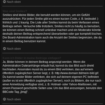
Nach oben
Was sind Smilies?
Smilies sind kleine Bilder, die benutzt werden können, um ein Gefühl
auszudrücken. Für jeden Smilie gibt es einen kurzen Code, z. B. bedeutet :)
fröhlich und :( traurig. Die Liste aller Smilies kannst du beim Verfassen eines
Beitrags sehen. Versuche bitte trotzdem, Smilies nicht zu häufig zu benutzen,
sie können einen Beitrag schnell unlesbar machen und ein Moderator könnte
deshalb deinen Beitrag entsprechend überarbeiten oder gar komplett löschen.
Die Board-Administration kann auch die Anzahl der Smilies begrenzen, die du
in einem Beitrag benutzen kannst.
Nach oben
Kann ich Bilder in meine Beiträge einfügen?
Ja, Bilder können in deinem Beitrag angezeigt werden. Wenn die
Administration Dateianhänge erlaubt hat, kannst du das Bild auch direkt
hochladen. Ansonsten musst du zu einem Bild verlinken, das auf einem
öffentlich zugänglichen Server liegt, z. B. http://www.domain.tld/mein-bild.gif.
Du kannst weder Bilder verlinken, die sich auf deinem eigenen PC befinden
(außer es ist ein öffentlich zugänglicher Server), noch zu Bildern, die nur nach
einer Anmeldung verfügbar sind, z. B. Hotmail- oder Yahoo-Mailboxen, mit
einem Passwort geschützte Seiten usw. Um das Bild anzuzeigen, benutze den
BBCode-Tag „[img]“.
Nach oben