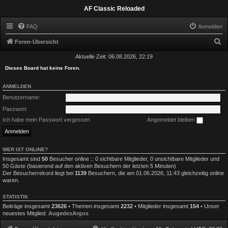
AF Classic Reloaded
FAQ
Anmelden
S
Foren-Übersicht
u
Aktuelle Zeit: 06.08.2026, 22:19
c
Dieses Board hat keine Foren.
h
ANMELDEN
e
Benutzername:
Passwort:
Ich habe mein Passwort vergessen
Angemeldet bleiben
WER IST ONLINE?
Insgesamt sind
50
Besucher online :: 0 sichtbare Mitglieder, 0 unsichtbare Mitglieder und
50 Gäste (basierend auf den aktiven Besuchern der letzten 5 Minuten)
Der Besucherrekord liegt bei
1139
Besuchern, die am 01.06.2026, 11:43 gleichzeitig online
waren.
STATISTIK
Beiträge insgesamt
23626
• Themen insgesamt
2232
• Mitglieder insgesamt
154
• Unser
neuestes Mitglied:
AugedesArgos