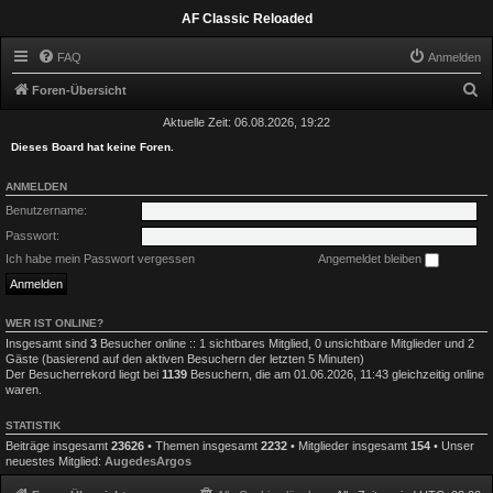
AF Classic Reloaded
FAQ
Anmelden
S
Foren-Übersicht
u
Aktuelle Zeit: 06.08.2026, 19:22
c
Dieses Board hat keine Foren.
h
ANMELDEN
e
Benutzername:
Passwort:
Ich habe mein Passwort vergessen
Angemeldet bleiben
WER IST ONLINE?
Insgesamt sind
3
Besucher online :: 1 sichtbares Mitglied, 0 unsichtbare Mitglieder und 2
Gäste (basierend auf den aktiven Besuchern der letzten 5 Minuten)
Der Besucherrekord liegt bei
1139
Besuchern, die am 01.06.2026, 11:43 gleichzeitig online
waren.
STATISTIK
Beiträge insgesamt
23626
• Themen insgesamt
2232
• Mitglieder insgesamt
154
• Unser
neuestes Mitglied:
AugedesArgos