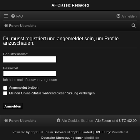
AF Classic Reloaded
FAQ
Anmelden
S
Foren-Übersicht
u
Du musst registriert und angemeldet sein, um Profile
c
anzuschauen.
h
Benutzername:
e
Passwort:
Ich habe mein Passwort vergessen
Angemeldet bleiben
Meinen Online-Status während dieser Sitzung verbergen
Foren-Übersicht
Alle Cookies löschen
Alle Zeiten sind
UTC+02:00
Powered by
phpBB
® Forum Software © phpBB Limited
| DVGFX by:
Prosk8er
©
Deutsche Übersetzung durch
phpBB.de