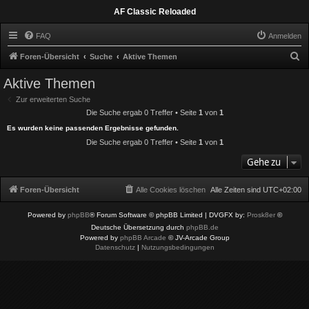
AF Classic Reloaded
FAQ
Anmelden
S
Foren-Übersicht
Suche
Aktive Themen
u
Aktive Themen
c
Zur erweiterten Suche
h
Die Suche ergab 0 Treffer • Seite
1
von
1
e
Es wurden keine passenden Ergebnisse gefunden.
Die Suche ergab 0 Treffer • Seite
1
von
1
Gehe zu
Foren-Übersicht
Alle Cookies löschen
Alle Zeiten sind
UTC+02:00
Powered by
phpBB
® Forum Software © phpBB Limited
| DVGFX by:
Prosk8er
©
Deutsche Übersetzung durch
phpBB.de
Powered by
phpBB Arcade
© JV-Arcade Group
Datenschutz
|
Nutzungsbedingungen