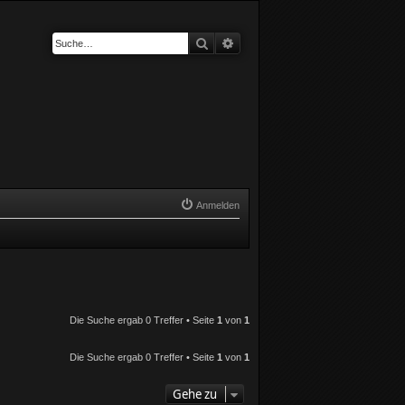
Suche
Erweiterte Suche
Anmelden
Die Suche ergab 0 Treffer • Seite
1
von
1
Die Suche ergab 0 Treffer • Seite
1
von
1
Gehe zu