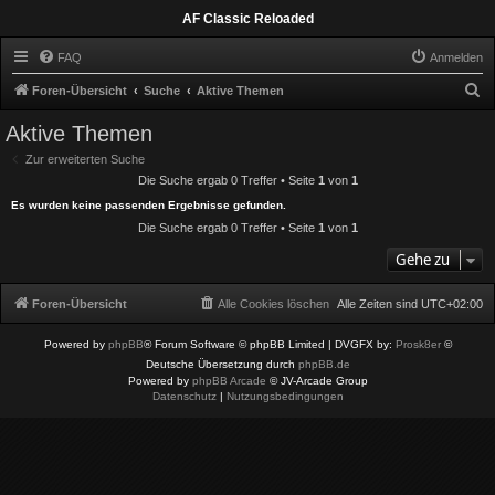
AF Classic Reloaded
FAQ
Anmelden
S
Foren-Übersicht
Suche
Aktive Themen
u
Aktive Themen
c
Zur erweiterten Suche
h
Die Suche ergab 0 Treffer • Seite
1
von
1
e
Es wurden keine passenden Ergebnisse gefunden.
Die Suche ergab 0 Treffer • Seite
1
von
1
Gehe zu
Foren-Übersicht
Alle Cookies löschen
Alle Zeiten sind
UTC+02:00
Powered by
phpBB
® Forum Software © phpBB Limited
| DVGFX by:
Prosk8er
©
Deutsche Übersetzung durch
phpBB.de
Powered by
phpBB Arcade
© JV-Arcade Group
Datenschutz
|
Nutzungsbedingungen