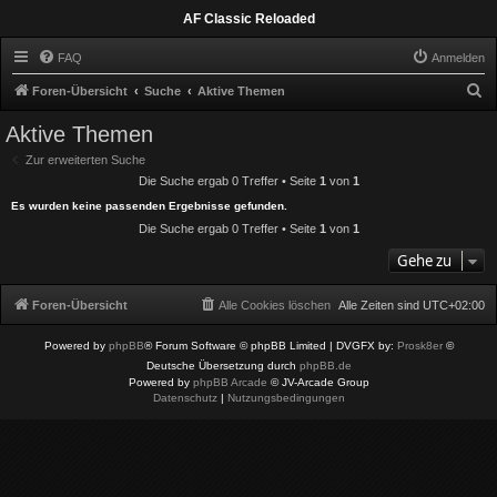
AF Classic Reloaded
FAQ
Anmelden
S
Foren-Übersicht
Suche
Aktive Themen
u
Aktive Themen
c
Zur erweiterten Suche
h
Die Suche ergab 0 Treffer • Seite
1
von
1
e
Es wurden keine passenden Ergebnisse gefunden.
Die Suche ergab 0 Treffer • Seite
1
von
1
Gehe zu
Foren-Übersicht
Alle Cookies löschen
Alle Zeiten sind
UTC+02:00
Powered by
phpBB
® Forum Software © phpBB Limited
| DVGFX by:
Prosk8er
©
Deutsche Übersetzung durch
phpBB.de
Powered by
phpBB Arcade
© JV-Arcade Group
Datenschutz
|
Nutzungsbedingungen