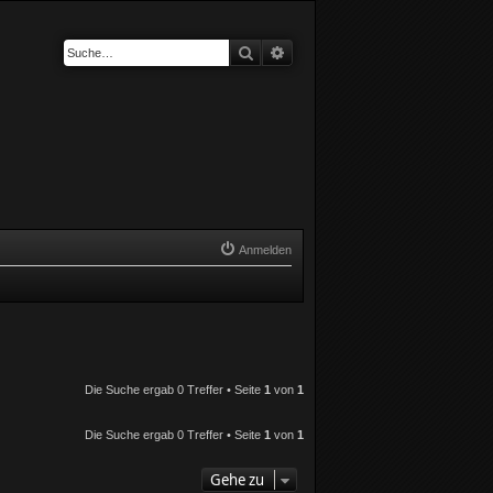
Suche
Erweiterte Suche
Anmelden
Die Suche ergab 0 Treffer • Seite
1
von
1
Die Suche ergab 0 Treffer • Seite
1
von
1
Gehe zu