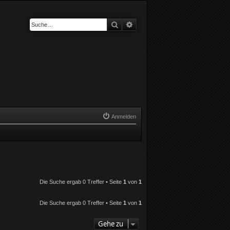
Suche
Erweiterte Suche
Anmelden
Die Suche ergab 0 Treffer • Seite
1
von
1
Die Suche ergab 0 Treffer • Seite
1
von
1
Gehe zu