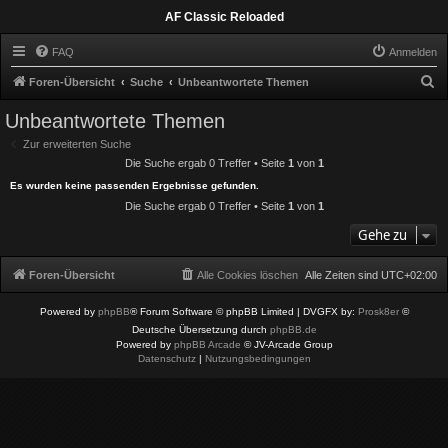
AF Classic Reloaded
FAQ
Anmelden
S
Foren-Übersicht
Suche
Unbeantwortete Themen
u
Unbeantwortete Themen
c
Zur erweiterten Suche
h
Die Suche ergab 0 Treffer • Seite
1
von
1
e
Es wurden keine passenden Ergebnisse gefunden.
Die Suche ergab 0 Treffer • Seite
1
von
1
Gehe zu
Foren-Übersicht
Alle Cookies löschen
Alle Zeiten sind
UTC+02:00
Powered by
phpBB
® Forum Software © phpBB Limited
| DVGFX by:
Prosk8er
©
Deutsche Übersetzung durch
phpBB.de
Powered by
phpBB Arcade
© JV-Arcade Group
Datenschutz
|
Nutzungsbedingungen