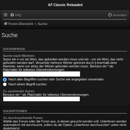
AF Classic Reloaded
FAQ
Anmelden
Foren-Übersicht
Suche
Suche
SUCHANFRAGE
Suche nach Wörtern:
Setze ein
+
vor ein Wort, das gefunden werden muss und ein
-
vor ein Wort, das nicht
gefunden werden darf. Verwende mehrere Wörter getrennt durch
|
innerhalb einer
Klammer, wenn nur eines der Wörter gefunden werden muss. Benutze ein * als
Platzhalter für teilweise Übereinstimmungen.
Nach allen Begriffen suchen oder Suche wie angegeben verwenden
Nach einem Begriff suchen
Zu suchender Autor:
Benutze ein * als Platzhalter für teilweise Übereinstimmungen.
SUCHOPTIONEN
Zu durchsuchende Foren:
Wähle das Forum oder die Foren aus, in denen gesucht werden soll. Unterforen werden
automatisch mit durchsucht, sofern du die Option „Unterforen durchsuchen“ unten nicht
deaktivierst.