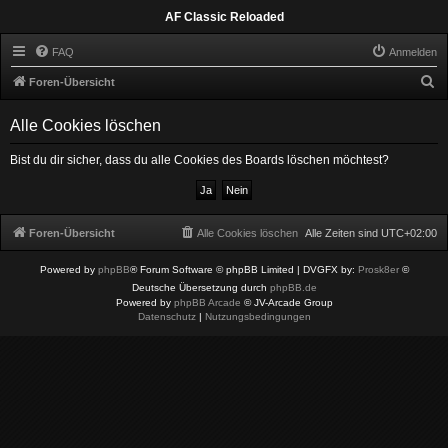
AF Classic Reloaded
FAQ
Anmelden
S
Foren-Übersicht
u
Alle Cookies löschen
c
h
Bist du dir sicher, dass du alle Cookies des Boards löschen möchtest?
e
Foren-Übersicht
Alle Cookies löschen
Alle Zeiten sind
UTC+02:00
Powered by
phpBB
® Forum Software © phpBB Limited
| DVGFX by:
Prosk8er
©
Deutsche Übersetzung durch
phpBB.de
Powered by
phpBB Arcade
© JV-Arcade Group
Datenschutz
|
Nutzungsbedingungen