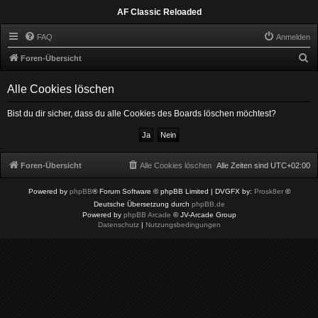
AF Classic Reloaded
FAQ
Anmelden
S
Foren-Übersicht
u
Alle Cookies löschen
c
h
Bist du dir sicher, dass du alle Cookies des Boards löschen möchtest?
e
Foren-Übersicht
Alle Cookies löschen
Alle Zeiten sind
UTC+02:00
Powered by
phpBB
® Forum Software © phpBB Limited
| DVGFX by:
Prosk8er
©
Deutsche Übersetzung durch
phpBB.de
Powered by
phpBB Arcade
© JV-Arcade Group
Datenschutz
|
Nutzungsbedingungen