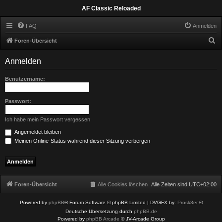
AF Classic Reloaded
FAQ
Anmelden
S
Foren-Übersicht
u
Anmelden
c
h
Benutzername:
e
Passwort:
Ich habe mein Passwort vergessen
Angemeldet bleiben
Meinen Online-Status während dieser Sitzung verbergen
Foren-Übersicht
Alle Cookies löschen
Alle Zeiten sind
UTC+02:00
Powered by
phpBB
® Forum Software © phpBB Limited
| DVGFX by:
Prosk8er
©
Deutsche Übersetzung durch
phpBB.de
Powered by
phpBB Arcade
© JV-Arcade Group