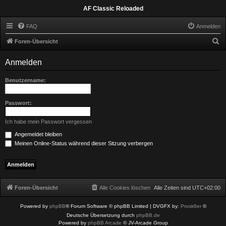
AF Classic Reloaded
FAQ
Anmelden
S
Foren-Übersicht
u
Anmelden
c
h
Benutzername:
e
Passwort:
Ich habe mein Passwort vergessen
Angemeldet bleiben
Meinen Online-Status während dieser Sitzung verbergen
Foren-Übersicht
Alle Cookies löschen
Alle Zeiten sind
UTC+02:00
Powered by
phpBB
® Forum Software © phpBB Limited
| DVGFX by:
Prosk8er
©
Deutsche Übersetzung durch
phpBB.de
Powered by
phpBB Arcade
© JV-Arcade Group