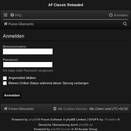
AF Classic Reloaded
FAQ
Anmelden
S
Foren-Übersicht
u
Anmelden
c
h
Benutzername:
e
Passwort:
Ich habe mein Passwort vergessen
Angemeldet bleiben
Meinen Online-Status während dieser Sitzung verbergen
Foren-Übersicht
Alle Cookies löschen
Alle Zeiten sind
UTC+02:00
Powered by
phpBB
® Forum Software © phpBB Limited
| DVGFX by:
Prosk8er
©
Deutsche Übersetzung durch
phpBB.de
Powered by
phpBB Arcade
© JV-Arcade Group