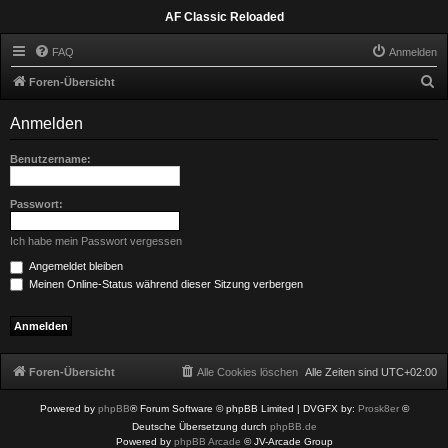
AF Classic Reloaded
FAQ
Anmelden
S
Foren-Übersicht
u
Anmelden
c
h
Benutzername:
e
Passwort:
Ich habe mein Passwort vergessen
Angemeldet bleiben
Meinen Online-Status während dieser Sitzung verbergen
Foren-Übersicht
Alle Cookies löschen
Alle Zeiten sind
UTC+02:00
Powered by
phpBB
® Forum Software © phpBB Limited
| DVGFX by:
Prosk8er
©
Deutsche Übersetzung durch
phpBB.de
Powered by
phpBB Arcade
© JV-Arcade Group