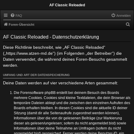
AF Classic Reloaded
FAQ
Anmelden
S
Foren-Übersicht
u
AF Classic Reloaded - Datenschutzerklärung
c
h
Diese Richtlinie beschreibt, wie „AF Classic Reloaded“
(„https://www.atzen-md.de“) (im Folgenden „der Betreiber“) die
e
Daten verwendet, die während deines Foren-Besuchs gesammelt
werden.
UMFANG UND ART DER DATENSPEICHERUNG
Deine Daten werden auf vier verschiedene Arten gesammelt:
Die Forensoftware phpBB erstellt bei deinem Besuch des Boards
mehrere Cookies. Cookies sind kleine Textdateien, die dein Browser als
temporäre Dateien ablegt und die zwischen den einzelnen Aufrufen des
Boards erhalten bleiben. In diesen Cookies sind die aktuelle ID deiner
Sitzung (damit dir alle Seitenaufrufe zugeordnet werden können),
Informationen über die von dir gelesenen Beiträge (zur Markierung
dieser als gelesen/ungelesen; sofern du nicht angemeldet bist) sowie
Informationen über deine Teilnahme an Umfragen (sofern du nicht
angemeldet bist) gespeichert. Ferner werden deine Benutzer-ID, ein