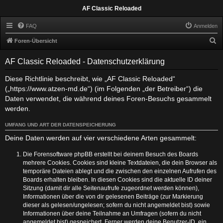
AF Classic Reloaded
FAQ
Anmelden
S
Foren-Übersicht
u
AF Classic Reloaded - Datenschutzerklärung
c
h
Diese Richtlinie beschreibt, wie „AF Classic Reloaded“
(„https://www.atzen-md.de“) (im Folgenden „der Betreiber“) die
e
Daten verwendet, die während deines Foren-Besuchs gesammelt
werden.
UMFANG UND ART DER DATENSPEICHERUNG
Deine Daten werden auf vier verschiedene Arten gesammelt:
Die Forensoftware phpBB erstellt bei deinem Besuch des Boards
mehrere Cookies. Cookies sind kleine Textdateien, die dein Browser als
temporäre Dateien ablegt und die zwischen den einzelnen Aufrufen des
Boards erhalten bleiben. In diesen Cookies sind die aktuelle ID deiner
Sitzung (damit dir alle Seitenaufrufe zugeordnet werden können),
Informationen über die von dir gelesenen Beiträge (zur Markierung
dieser als gelesen/ungelesen; sofern du nicht angemeldet bist) sowie
Informationen über deine Teilnahme an Umfragen (sofern du nicht
angemeldet bist) gespeichert. Ferner werden deine Benutzer-ID, ein