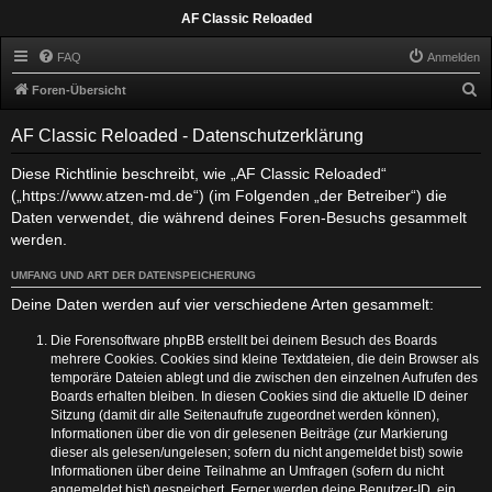
AF Classic Reloaded
FAQ
Anmelden
S
Foren-Übersicht
u
AF Classic Reloaded - Datenschutzerklärung
c
h
Diese Richtlinie beschreibt, wie „AF Classic Reloaded“
(„https://www.atzen-md.de“) (im Folgenden „der Betreiber“) die
e
Daten verwendet, die während deines Foren-Besuchs gesammelt
werden.
UMFANG UND ART DER DATENSPEICHERUNG
Deine Daten werden auf vier verschiedene Arten gesammelt:
Die Forensoftware phpBB erstellt bei deinem Besuch des Boards
mehrere Cookies. Cookies sind kleine Textdateien, die dein Browser als
temporäre Dateien ablegt und die zwischen den einzelnen Aufrufen des
Boards erhalten bleiben. In diesen Cookies sind die aktuelle ID deiner
Sitzung (damit dir alle Seitenaufrufe zugeordnet werden können),
Informationen über die von dir gelesenen Beiträge (zur Markierung
dieser als gelesen/ungelesen; sofern du nicht angemeldet bist) sowie
Informationen über deine Teilnahme an Umfragen (sofern du nicht
angemeldet bist) gespeichert. Ferner werden deine Benutzer-ID, ein