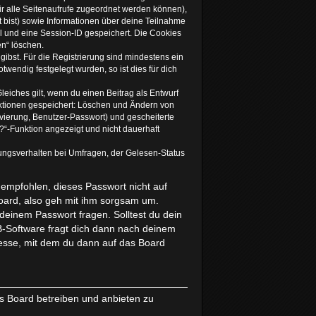
dir alle Seitenaufrufe zugeordnet werden können),
t bist) sowie Informationen über deine Teilnahme
el und eine Session-ID gespeichert. Die Cookies
en“ löschen.
gibst. Für die Registrierung sind mindestens ein
endig festgelegt wurden, so ist dies für dich
leiches gilt, wenn du einen Beitrag als Entwurf
 Aktionen gespeichert: Löschen und Ändern von
vierung, Benutzer-Passwort) und gescheiterte
“-Funktion angezeigt und nicht dauerhaft
ungsverhalten bei Umfragen, der Gelesen-Status
 empfohlen, dieses Passwort nicht auf
Board, also geh mit ihm sorgsam um.
 deinem Passwort fragen. Solltest du dein
-Software fragt dich dann nach deinem
esse, mit dem du dann auf das Board
as Board betreiben und anbieten zu