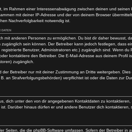
igt, im Rahmen einer Interessenabwägung zwischen deinen und seinen I
usammen mit deiner IP-Adresse und der von deinem Browser übermittel
hen Nachverfolgbarkeit notwendig ist.
 DATEN
ch mit anderen Personen zu ermöglichen. Du bist dir daher bewusst, da
lich zugänglich sein können. Der Betreiber kann jedoch festlegen, dass e
 registrierte Benutzer, Administratoren etc.) zugänglich sind. Wenn d
er kontaktiere den Betreiber. Die E-Mail-Adresse aus deinem Profil ist
toren) zugänglich.
der Betreiber nur mit deiner Zustimmung an Dritte weitergeben. Dies gi
. an Strafverfolgungsbehörden) verpflichtet ist oder die Daten zur Du
s, dich unter den von dir angegebenen Kontaktdaten zu kontaktieren, s
 ist. Darüber hinaus dürfen er und andere Benutzer dich kontaktieren, 
der Seiten, die die phpBB-Software umfassen. Sofern der Betreiber in 