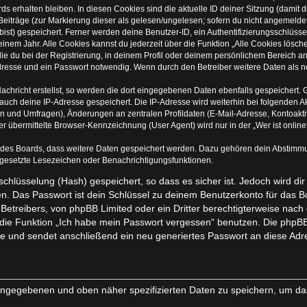
s erhalten bleiben. In diesen Cookies sind die aktuelle ID deiner Sitzung (damit 
Beiträge (zur Markierung dieser als gelesen/ungelesen; sofern du nicht angemelde
ist) gespeichert. Ferner werden deine Benutzer-ID, ein Authentifizierungsschlüss
inem Jahr. Alle Cookies kannst du jederzeit über die Funktion „Alle Cookies lösch
ie du bei der Registrierung, in deinem Profil oder deinem persönlichem Bereich an
esse und ein Passwort notwendig. Wenn durch den Betreiber weitere Daten als notw
achricht erstellst, so werden die dort eingegebenen Daten ebenfalls gespeichert. G
 auch deine IP-Adresse gespeichert. Die IP-Adresse wird weiterhin bei folgenden
en und Umfragen), Änderungen an zentralen Profildaten (E-Mail-Adresse, Kontoakti
übermittelte Browser-Kennzeichnung (User Agent) wird nur in der „Wer ist online?
n des Boards, dass weitere Daten gespeichert werden. Dazu gehören dein Abstimm
r gesetzte Lesezeichen oder Benachrichtigungsfunktionen.
chlüsselung (Hash) gespeichert, so dass es sicher ist. Jedoch wird dir
n. Das Passwort ist dein Schlüssel zu deinem Benutzerkonto für das 
 Betreibers, von phpBB Limited oder ein Dritter berechtigterweise nach
die Funktion „Ich habe mein Passwort vergessen“ benutzen. Die phpBB
 und sendet anschließend ein neu generiertes Passwort an diese Adr
 eingegebenen und oben näher spezifizierten Daten zu speichern, um d