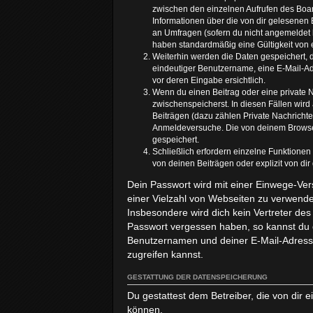
zwischen den einzelnen Aufrufen des Board
Informationen über die von dir gelesenen 
an Umfragen (sofern du nicht angemeldet b
haben standardmäßig eine Gültigkeit von e
Weiterhin werden die Daten gespeichert, d
eindeutiger Benutzername, eine E-Mail-Adr
vor deren Eingabe ersichtlich.
Wenn du einen Beitrag oder eine private N
zwischenspeicherst. In diesen Fällen wird
Beiträgen (dazu zählen Private Nachricht
Anmeldeversuche. Die von deinem Browser 
gespeichert.
Schließlich erfordern einzelne Funktione
von deinen Beiträgen oder explizit von di
Dein Passwort wird mit einer Einwege-Vers
einer Vielzahl von Webseiten zu verwende
Insbesondere wird dich kein Vertreter des
Passwort vergessen haben, so kannst du 
Benutzernamen und deiner E-Mail-Adresse
zugreifen kannst.
GESTATTUNG DER DATENSPEICHERUNG
Du gestattest dem Betreiber, die von dir
können.