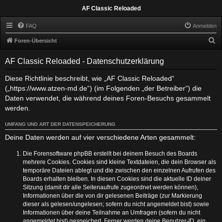
AF Classic Reloaded
FAQ
Anmelden
S
Foren-Übersicht
u
AF Classic Reloaded - Datenschutzerklärung
c
h
Diese Richtlinie beschreibt, wie „AF Classic Reloaded“
(„https://www.atzen-md.de“) (im Folgenden „der Betreiber“) die
e
Daten verwendet, die während deines Foren-Besuchs gesammelt
werden.
UMFANG UND ART DER DATENSPEICHERUNG
Deine Daten werden auf vier verschiedene Arten gesammelt:
Die Forensoftware phpBB erstellt bei deinem Besuch des Boards
mehrere Cookies. Cookies sind kleine Textdateien, die dein Browser als
temporäre Dateien ablegt und die zwischen den einzelnen Aufrufen des
Boards erhalten bleiben. In diesen Cookies sind die aktuelle ID deiner
Sitzung (damit dir alle Seitenaufrufe zugeordnet werden können),
Informationen über die von dir gelesenen Beiträge (zur Markierung
dieser als gelesen/ungelesen; sofern du nicht angemeldet bist) sowie
Informationen über deine Teilnahme an Umfragen (sofern du nicht
angemeldet bist) gespeichert. Ferner werden deine Benutzer-ID, ein