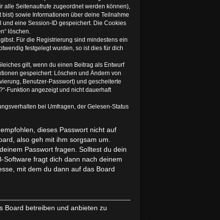
dir alle Seitenaufrufe zugeordnet werden können),
t bist) sowie Informationen über deine Teilnahme
el und eine Session-ID gespeichert. Die Cookies
en“ löschen.
gibst. Für die Registrierung sind mindestens ein
endig festgelegt wurden, so ist dies für dich
leiches gilt, wenn du einen Beitrag als Entwurf
 Aktionen gespeichert: Löschen und Ändern von
vierung, Benutzer-Passwort) und gescheiterte
“-Funktion angezeigt und nicht dauerhaft
ungsverhalten bei Umfragen, der Gelesen-Status
 empfohlen, dieses Passwort nicht auf
Board, also geh mit ihm sorgsam um.
 deinem Passwort fragen. Solltest du dein
-Software fragt dich dann nach deinem
esse, mit dem du dann auf das Board
as Board betreiben und anbieten zu