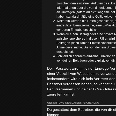
zwischen den einzelnen Aufrufen des Board
Informationen über die von dir gelesenen 
an Umfragen (sofern du nicht angemeldet b
haben standardmäßig eine Gültigkeit von e
Weiterhin werden die Daten gespeichert, d
eindeutiger Benutzername, eine E-Mail-Adr
vor deren Eingabe ersichtlich.
Wenn du einen Beitrag oder eine private N
zwischenspeicherst. In diesen Fällen wird
Beiträgen (dazu zählen Private Nachricht
Anmeldeversuche. Die von deinem Browser 
gespeichert.
Schließlich erfordern einzelne Funktione
von deinen Beiträgen oder explizit von di
Dein Passwort wird mit einer Einwege-Vers
einer Vielzahl von Webseiten zu verwende
Insbesondere wird dich kein Vertreter des
Passwort vergessen haben, so kannst du 
Benutzernamen und deiner E-Mail-Adresse
zugreifen kannst.
GESTATTUNG DER DATENSPEICHERUNG
Du gestattest dem Betreiber, die von dir
können.