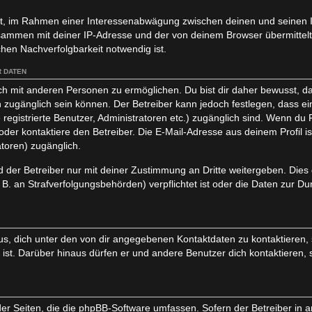
igt, im Rahmen einer Interessenabwägung zwischen deinen und seinen I
usammen mit deiner IP-Adresse und der von deinem Browser übermittel
hen Nachverfolgbarkeit notwendig ist.
 DATEN
ch mit anderen Personen zu ermöglichen. Du bist dir daher bewusst, da
lich zugänglich sein können. Der Betreiber kann jedoch festlegen, dass e
 registrierte Benutzer, Administratoren etc.) zugänglich sind. Wenn d
er kontaktiere den Betreiber. Die E-Mail-Adresse aus deinem Profil ist
toren) zugänglich.
der Betreiber nur mit deiner Zustimmung an Dritte weitergeben. Dies gi
. an Strafverfolgungsbehörden) verpflichtet ist oder die Daten zur Du
s, dich unter den von dir angegebenen Kontaktdaten zu kontaktieren, s
 ist. Darüber hinaus dürfen er und andere Benutzer dich kontaktieren, 
der Seiten, die die phpBB-Software umfassen. Sofern der Betreiber in 