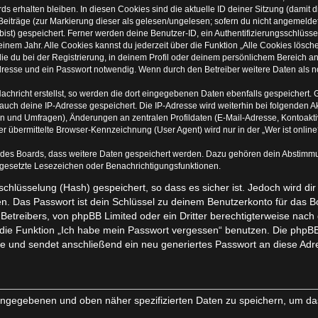
s erhalten bleiben. In diesen Cookies sind die aktuelle ID deiner Sitzung (damit 
Beiträge (zur Markierung dieser als gelesen/ungelesen; sofern du nicht angemelde
ist) gespeichert. Ferner werden deine Benutzer-ID, ein Authentifizierungsschlüss
inem Jahr. Alle Cookies kannst du jederzeit über die Funktion „Alle Cookies lösch
ie du bei der Registrierung, in deinem Profil oder deinem persönlichem Bereich an
esse und ein Passwort notwendig. Wenn durch den Betreiber weitere Daten als notw
achricht erstellst, so werden die dort eingegebenen Daten ebenfalls gespeichert. G
 auch deine IP-Adresse gespeichert. Die IP-Adresse wird weiterhin bei folgenden
en und Umfragen), Änderungen an zentralen Profildaten (E-Mail-Adresse, Kontoakti
übermittelte Browser-Kennzeichnung (User Agent) wird nur in der „Wer ist online?
n des Boards, dass weitere Daten gespeichert werden. Dazu gehören dein Abstimm
r gesetzte Lesezeichen oder Benachrichtigungsfunktionen.
chlüsselung (Hash) gespeichert, so dass es sicher ist. Jedoch wird dir
n. Das Passwort ist dein Schlüssel zu deinem Benutzerkonto für das 
 Betreibers, von phpBB Limited oder ein Dritter berechtigterweise nach
die Funktion „Ich habe mein Passwort vergessen“ benutzen. Die phpBB
 und sendet anschließend ein neu generiertes Passwort an diese Adr
 eingegebenen und oben näher spezifizierten Daten zu speichern, um d