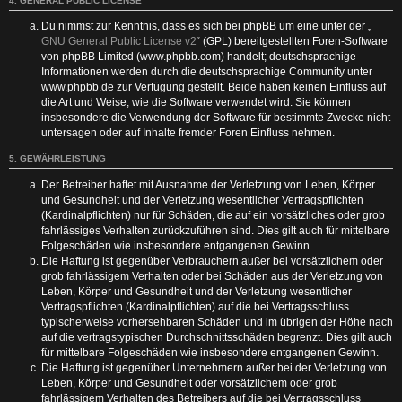
4. GENERAL PUBLIC LICENSE
Du nimmst zur Kenntnis, dass es sich bei phpBB um eine unter der „
GNU General Public License v2
“ (GPL) bereitgestellten Foren-Software
von phpBB Limited (www.phpbb.com) handelt; deutschsprachige
Informationen werden durch die deutschsprachige Community unter
www.phpbb.de zur Verfügung gestellt. Beide haben keinen Einfluss auf
die Art und Weise, wie die Software verwendet wird. Sie können
insbesondere die Verwendung der Software für bestimmte Zwecke nicht
untersagen oder auf Inhalte fremder Foren Einfluss nehmen.
5. GEWÄHRLEISTUNG
Der Betreiber haftet mit Ausnahme der Verletzung von Leben, Körper
und Gesundheit und der Verletzung wesentlicher Vertragspflichten
(Kardinalpflichten) nur für Schäden, die auf ein vorsätzliches oder grob
fahrlässiges Verhalten zurückzuführen sind. Dies gilt auch für mittelbare
Folgeschäden wie insbesondere entgangenen Gewinn.
Die Haftung ist gegenüber Verbrauchern außer bei vorsätzlichem oder
grob fahrlässigem Verhalten oder bei Schäden aus der Verletzung von
Leben, Körper und Gesundheit und der Verletzung wesentlicher
Vertragspflichten (Kardinalpflichten) auf die bei Vertragsschluss
typischerweise vorhersehbaren Schäden und im übrigen der Höhe nach
auf die vertragstypischen Durchschnittsschäden begrenzt. Dies gilt auch
für mittelbare Folgeschäden wie insbesondere entgangenen Gewinn.
Die Haftung ist gegenüber Unternehmern außer bei der Verletzung von
Leben, Körper und Gesundheit oder vorsätzlichem oder grob
fahrlässigem Verhalten des Betreibers auf die bei Vertragsschluss