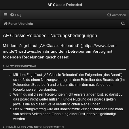
AF Classic Reloaded
FAQ
Anmelden
S
Foren-Übersicht
u
AF Classic Reloaded - Nutzungsbedingungen
c
h
Mit dem Zugriff auf „AF Classic Reloaded“ („https://www.atzen-
md.de“) wird zwischen dir und dem Betreiber ein Vertrag mit
e
folgenden Regelungen geschlossen:
1. NUTZUNGSVERTRAG
Mit dem Zugriff auf „AF Classic Reloaded“ (im Folgenden „das Board“)
schließt du einen Nutzungsvertrag mit dem Betreiber des Boards ab (im
Folgenden „Betreiber“) und erklärst dich mit den nachfolgenden
Regelungen einverstanden.
Wenn du mit diesen Regelungen nicht einverstanden bist, so darfst du
das Board nicht weiter nutzen. Für die Nutzung des Boards gelten
jeweils die an dieser Stelle veröffentlichten Regelungen.
Der Nutzungsvertrag wird auf unbestimmte Zeit geschlossen und kann
von beiden Seiten ohne Einhaltung einer Frist jederzeit gekündigt
werden.
2. EINRÄUMUNG VON NUTZUNGSRECHTEN