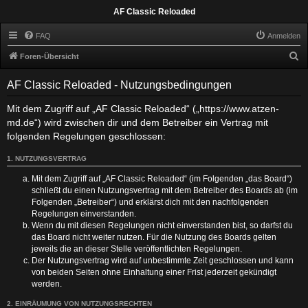
AF Classic Reloaded
FAQ
Anmelden
S
Foren-Übersicht
u
AF Classic Reloaded - Nutzungsbedingungen
c
h
Mit dem Zugriff auf „AF Classic Reloaded“ („https://www.atzen-
md.de“) wird zwischen dir und dem Betreiber ein Vertrag mit
e
folgenden Regelungen geschlossen:
1. NUTZUNGSVERTRAG
Mit dem Zugriff auf „AF Classic Reloaded“ (im Folgenden „das Board“)
schließt du einen Nutzungsvertrag mit dem Betreiber des Boards ab (im
Folgenden „Betreiber“) und erklärst dich mit den nachfolgenden
Regelungen einverstanden.
Wenn du mit diesen Regelungen nicht einverstanden bist, so darfst du
das Board nicht weiter nutzen. Für die Nutzung des Boards gelten
jeweils die an dieser Stelle veröffentlichten Regelungen.
Der Nutzungsvertrag wird auf unbestimmte Zeit geschlossen und kann
von beiden Seiten ohne Einhaltung einer Frist jederzeit gekündigt
werden.
2. EINRÄUMUNG VON NUTZUNGSRECHTEN