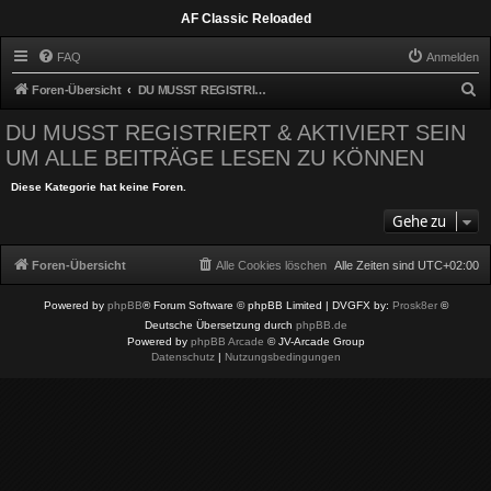
AF Classic Reloaded
FAQ
Anmelden
S
Foren-Übersicht
DU MUSST REGISTRIERT & AKTIVIERT SEIN UM ALLE BEITRÄGE LESEN ZU KÖNNEN
u
DU MUSST REGISTRIERT & AKTIVIERT SEIN
c
UM ALLE BEITRÄGE LESEN ZU KÖNNEN
h
Diese Kategorie hat keine Foren.
e
Gehe zu
Foren-Übersicht
Alle Cookies löschen
Alle Zeiten sind
UTC+02:00
Powered by
phpBB
® Forum Software © phpBB Limited
| DVGFX by:
Prosk8er
©
Deutsche Übersetzung durch
phpBB.de
Powered by
phpBB Arcade
© JV-Arcade Group
Datenschutz
|
Nutzungsbedingungen